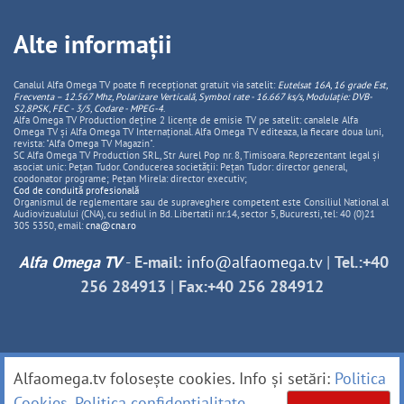
Alte informații
Canalul Alfa Omega TV poate fi recepționat gratuit via satelit:
Eutelsat 16A, 16 grade Est,
Frecventa – 12.567 Mhz, Polarizare
Vertica
lă, Symbol rate - 16.667 ks/s, Modulație: DVB-
S2,8PSK, FEC - 3/5, Codare - MPEG-4
.
Alfa Omega TV Production deține 2 licențe de emisie TV pe satelit: canalele Alfa
Omega TV și Alfa Omega TV Internațional. Alfa Omega TV editeaza, la fiecare doua luni,
revista: "Alfa Omega TV Magazin".
SC Alfa Omega TV Production SRL, Str Aurel Pop nr. 8, Timisoara. Reprezentant legal și
asociat unic: Pețan Tudor. Conducerea societății: Pețan Tudor: director general,
coodonator programe; Pețan Mirela: director executiv;
Cod de conduită profesională
Organismul de reglementare sau de supraveghere competent este Consiliul National al
Audiovizualului (CNA), cu sediul in Bd. Libertatii nr.14, sector 5, Bucuresti, tel: 40 (0)21
305 5350, email:
cna@cna.ro
Alfa Omega TV
-
E-mail:
info@alfaomega.tv
|
Tel.:+40
256 284913
|
Fax:+40 256 284912
Alfaomega.tv folosește cookies. Info și setări:
Politica
Cookies
.
Politica confidențialitate
.