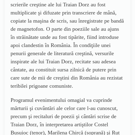
scrierile creştine ale lui Traian Dorz au fost
multiplicate şi difuzate prin transcriere de mână,
copiate la maşina de scris, sau înregistrate pe bandă
de magnetofon. O parte din poeziile sale au ajuns
în străinătate unde au fost tipărite, fiind introduse
apoi clandestin în România. În condiţiile unei
penurii generale de literatură creştină, versurile
inspirate ale lui Traian Dorz, recitate sau adesea
cântate, au constituit sursa zilnică de putere prin
care sute de mii de creştini din România au rezistat
teribilei prigoane comuniste.
Programul evenimentului omagial va cuprinde
mărturii şi cuvântări ale celor care l-au cunoscut,
precum şi recitaluri de poezii şi cântări scrise de
Traian Dorz, în interpretarea artiştilor Costel
Busuioc (tenor), Marilena Chircă (soprană) şi Rut