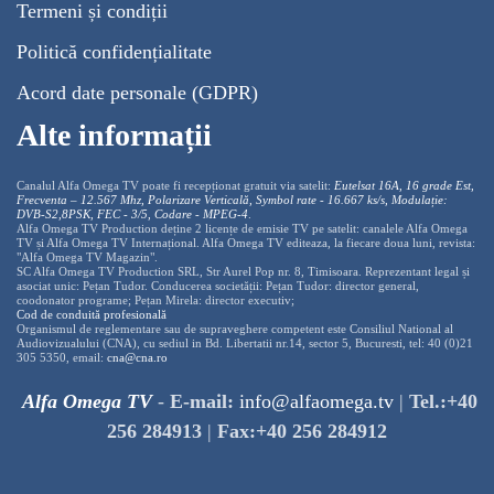
Termeni și condiții
Politică confidențialitate
Acord date personale (GDPR)
Alte informații
Canalul Alfa Omega TV poate fi recepționat gratuit via satelit:
Eutelsat 16A, 16 grade Est,
Frecventa – 12.567 Mhz, Polarizare
Vertica
lă, Symbol rate - 16.667 ks/s, Modulație:
DVB-S2,8PSK, FEC - 3/5, Codare - MPEG-4
.
Alfa Omega TV Production deține 2 licențe de emisie TV pe satelit: canalele Alfa Omega
TV și Alfa Omega TV Internațional. Alfa Omega TV editeaza, la fiecare doua luni, revista:
"Alfa Omega TV Magazin".
SC Alfa Omega TV Production SRL, Str Aurel Pop nr. 8, Timisoara. Reprezentant legal și
asociat unic: Pețan Tudor. Conducerea societății: Pețan Tudor: director general,
coodonator programe; Pețan Mirela: director executiv;
Cod de conduită profesională
Organismul de reglementare sau de supraveghere competent este Consiliul National al
Audiovizualului (CNA), cu sediul in Bd. Libertatii nr.14, sector 5, Bucuresti, tel: 40 (0)21
305 5350, email:
cna@cna.ro
Alfa Omega TV
-
E-mail:
info@alfaomega.tv
|
Tel.:+40
256 284913
|
Fax:+40 256 284912