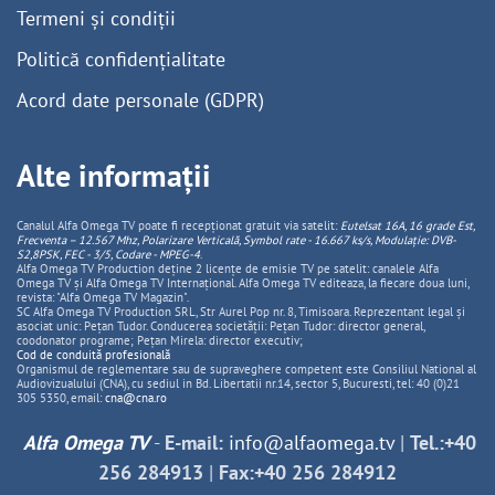
Termeni și condiții
Politică confidențialitate
Acord date personale (GDPR)
Alte informații
Canalul Alfa Omega TV poate fi recepționat gratuit via satelit:
Eutelsat 16A, 16 grade Est,
Frecventa – 12.567 Mhz, Polarizare
Vertica
lă, Symbol rate - 16.667 ks/s, Modulație: DVB-
S2,8PSK, FEC - 3/5, Codare - MPEG-4
.
Alfa Omega TV Production deține 2 licențe de emisie TV pe satelit: canalele Alfa
Omega TV și Alfa Omega TV Internațional. Alfa Omega TV editeaza, la fiecare doua luni,
revista: "Alfa Omega TV Magazin".
SC Alfa Omega TV Production SRL, Str Aurel Pop nr. 8, Timisoara. Reprezentant legal și
asociat unic: Pețan Tudor. Conducerea societății: Pețan Tudor: director general,
coodonator programe; Pețan Mirela: director executiv;
Cod de conduită profesională
Organismul de reglementare sau de supraveghere competent este Consiliul National al
Audiovizualului (CNA), cu sediul in Bd. Libertatii nr.14, sector 5, Bucuresti, tel: 40 (0)21
305 5350, email:
cna@cna.ro
Alfa Omega TV
-
E-mail:
info@alfaomega.tv
|
Tel.:+40
256 284913
|
Fax:+40 256 284912