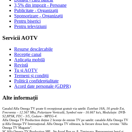
3,5% din impozit - Persoane
Publicitate - Organizații
Sponsorizare - Organizații
Pentru biserici
Pentru televiziuni
Servicii AOTV
Resurse descărcabile
Recepție canal
Aplicația mobilă
Revistă
Tu și AOTV
Termeni și condiții
Politică confidențialitate
Acord date personale (GDPR)
Alte informații
Canalul Alfa Omega TV poate fi recepționat gratuit via satelit:
Eutelsat 16A, 16 grade Est,
Frecventa – 12.567 Mhz, Polarizare
Vertica
lă, Symbol rate - 16.667 ks/s, Modulație: DVB-
S2,8PSK, FEC - 3/5, Codare - MPEG-4
.
Alfa Omega TV Production deține 2 licențe de emisie TV pe satelit: canalele Alfa Omega TV
și Alfa Omega TV Internațional. Alfa Omega TV editeaza, la fiecare doua luni, revista: "Alfa
Omega TV Magazin".
SC Alfa Omega TV Production SRL, Str Aurel Pop nr. 8, Timisoara. Reprezentant legal și