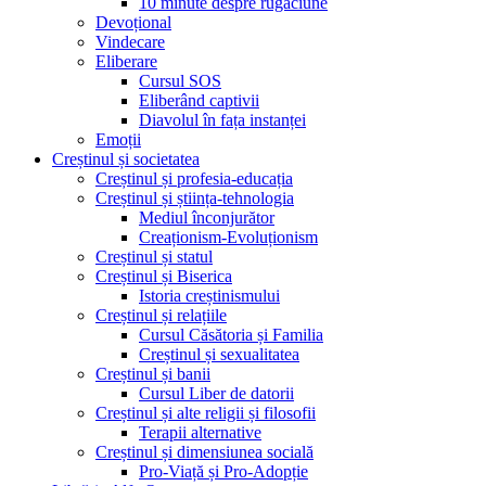
10 minute despre rugăciune
Devoțional
Vindecare
Eliberare
Cursul SOS
Eliberând captivii
Diavolul în fața instanței
Emoții
Creștinul și societatea
Creștinul și profesia-educația
Creștinul și știința-tehnologia
Mediul înconjurător
Creaționism-Evoluționism
Creștinul și statul
Creștinul și Biserica
Istoria creștinismului
Creștinul și relațiile
Cursul Căsătoria și Familia
Creștinul și sexualitatea
Creștinul și banii
Cursul Liber de datorii
Creștinul și alte religii și filosofii
Terapii alternative
Creștinul și dimensiunea socială
Pro-Viață și Pro-Adopție