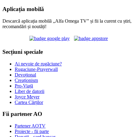
Aplicația mobilă
Descarcă aplicația mobilă „Alfa Omega TV” și fii la curent cu știri,
recomandări și noutăți!
Secțiuni speciale
Ai nevoie de rugăciune?
Rugaciune-Prayerwall
Devoțional
Creaționism
Pro-Viață
Liber de datorii
Joyce Meyer
Cartea Cărților
Fii partener AO
Partener AOTV
Proiecte - fii parte
Donații - card bancar