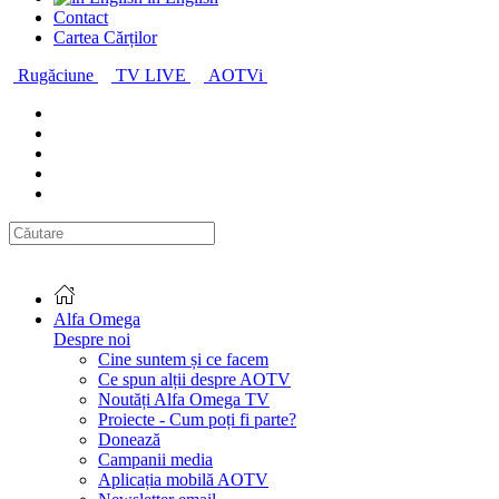
Contact
Cartea Cărților
Rugăciune
TV LIVE
AOTVi
Alfa Omega
Despre noi
Cine suntem și ce facem
Ce spun alții despre AOTV
Noutăți Alfa Omega TV
Proiecte - Cum poți fi parte?
Donează
Campanii media
Aplicația mobilă AOTV