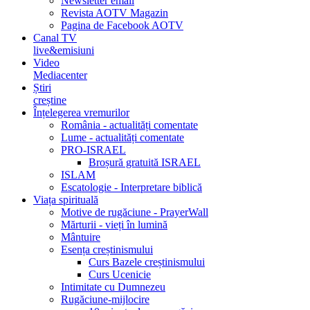
Newsletter email
Revista AOTV Magazin
Pagina de Facebook AOTV
Canal TV
live&emisiuni
Video
Mediacenter
Știri
creștine
Înțelegerea vremurilor
România - actualități comentate
Lume - actualități comentate
PRO-ISRAEL
Broșură gratuită ISRAEL
ISLAM
Escatologie - Interpretare biblică
Viața spirituală
Motive de rugăciune - PrayerWall
Mărturii - vieți în lumină
Mântuire
Esența creștinismului
Curs Bazele creștinismului
Curs Ucenicie
Intimitate cu Dumnezeu
Rugăciune-mijlocire