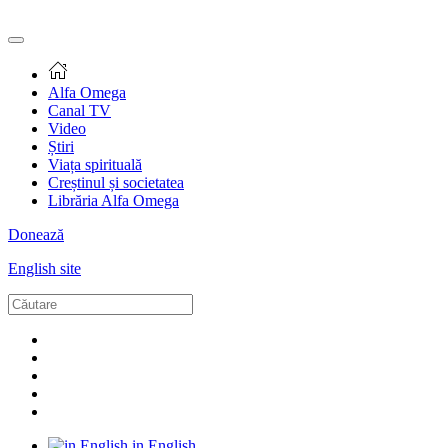
Alfa Omega
Canal TV
Video
Știri
Viața spirituală
Creștinul și societatea
Librăria Alfa Omega
Donează
English site
in English