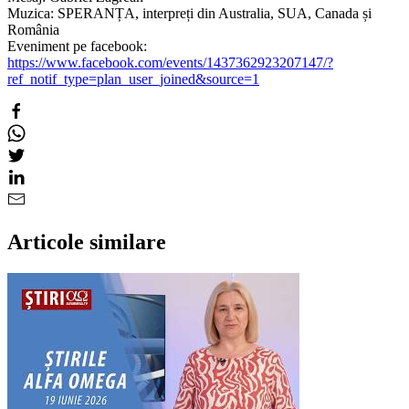
Muzica: SPERANȚA, interpreți din Australia, SUA, Canada și
România
Eveniment pe facebook:
https://www.facebook.com/events/1437362923207147/?
ref_notif_type=plan_user_joined&source=1
Articole similare