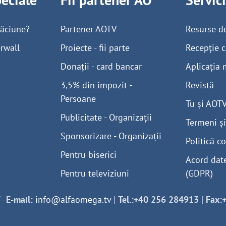
găciune?
Partener AOTV
Resurse d
rwall
Proiecte - fii parte
Recepție c
Donații - card bancar
Aplicația 
3,5% din impozit -
Revistă
Persoane
Tu și AOT
Publicitate - Organizații
Termeni și
Sponsorizare - Organizații
Politică co
Pentru biserici
Acord dat
Pentru televiziuni
(GDPR)
-
E-mail:
info@alfaomega.tv
|
Tel.:+40 256 284913
|
Fax: