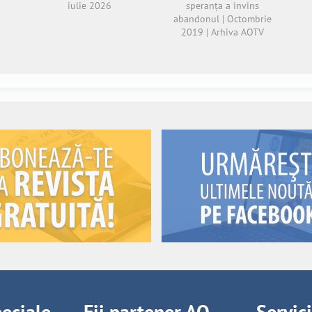
iulie 2026
speranța a învins
abandonul | Octombrie
2019 | Arhiva AOTV
peciale
Fii partener AO
Servic