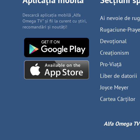
Descarcă aplicația mobilă „Alfa
Ai nevoie de ru
Omega TV” și fii la curent cu știri,
recomandări și noutăți!
Rugaciune-Praye
Devoțional
Creaționism
Pro-Viață
Liber de datorii
Joyce Meyer
Cartea Cărților
Alfa Omega TV