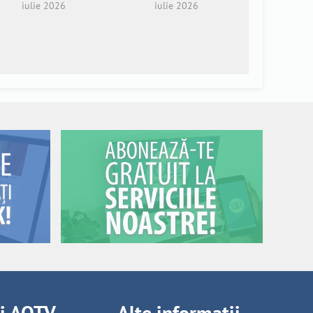
iulie 2026
iulie 2026
ii AOTV
Alte informații