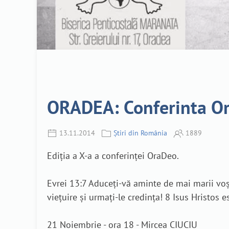
ORADEA: Conferinta Or
13.11.2014
Știri din România
1889
Ediția a X-a a conferinței OraDeo.
Evrei 13:7 Aduceți-vă aminte de mai marii voșt
viețuire și urmați-le credința! 8 Isus Hristos est
21 Noiembrie - ora 18 - Mircea CIUCIU