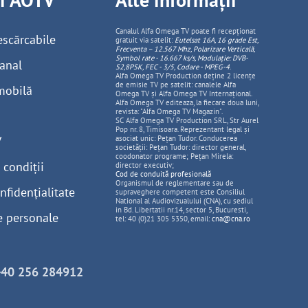
Canalul Alfa Omega TV poate fi recepționat
escărcabile
gratuit via satelit:
Eutelsat 16A, 16 grade Est,
Frecventa – 12.567 Mhz, Polarizare
Vertica
lă,
Symbol rate - 16.667 ks/s, Modulație: DVB-
anal
S2,8PSK, FEC - 3/5, Codare - MPEG-4
.
Alfa Omega TV Production deține 2 licențe
de emisie TV pe satelit: canalele Alfa
mobilă
Omega TV și Alfa Omega TV Internațional.
Alfa Omega TV editeaza, la fiecare doua luni,
revista: "Alfa Omega TV Magazin".
SC Alfa Omega TV Production SRL, Str Aurel
Pop nr. 8, Timisoara. Reprezentant legal și
V
asociat unic: Pețan Tudor. Conducerea
societății: Pețan Tudor: director general,
coodonator programe; Pețan Mirela:
 condiții
director executiv;
Cod de conduită profesională
Organismul de reglementare sau de
nfidențialitate
supraveghere competent este Consiliul
National al Audiovizualului (CNA), cu sediul
in Bd. Libertatii nr.14, sector 5, Bucuresti,
e personale
tel: 40 (0)21 305 5350, email:
cna@cna.ro
+40 256 284912