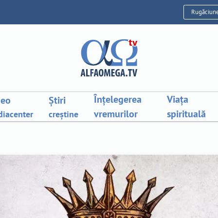
Rugăciun
Înțelegerea
Viața
deo
Știri
vremurilor
spirituală
iacenter
creștine