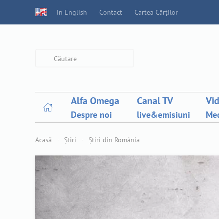
in English
Contact
Cartea Cărților
Type 2 or more characters for
results.
Alfa Omega
Canal TV
Vi
Despre noi
live&emisiuni
Med
Acasă
Știri
Știri din România