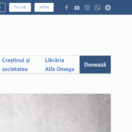
e
TV LIVE
AOTVi
Creștinul și
Librăria
Donează
societatea
Alfa Omega