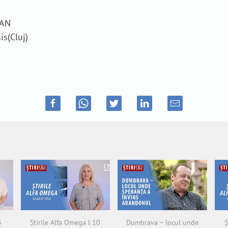
VAN
is(Cluj)
3
Știrile Alfa Omega l 10
Dumbrava – locul unde
Ș