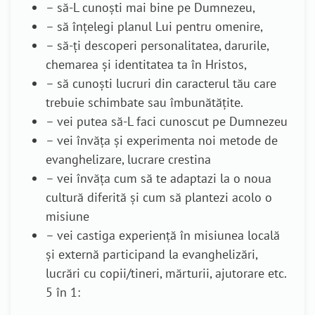
– să-L cunoști mai bine pe Dumnezeu,
– să înțelegi planul Lui pentru omenire,
– să-ți descoperi personalitatea, darurile,
chemarea și identitatea ta în Hristos,
– să cunoști lucruri din caracterul tău care
trebuie schimbate sau îmbunătățite.
– vei putea să-L faci cunoscut pe Dumnezeu
– vei învăța și experimenta noi metode de
evanghelizare, lucrare crestina
– vei învăța cum să te adaptazi la o noua
cultură diferită și cum să plantezi acolo o
misiune
– vei castiga experiență în misiunea locală
și externă participand la evanghelizări,
lucrări cu copii/tineri, mărturii, ajutorare etc.
5 în 1: