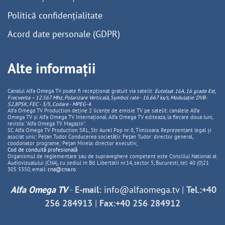
Politică confidențialitate
Acord date personale (GDPR)
Alte informații
Canalul Alfa Omega TV poate fi recepționat gratuit via satelit:
Eutelsat 16A, 16 grade Est,
Frecventa – 12.567 Mhz, Polarizare
Vertica
lă, Symbol rate - 16.667 ks/s, Modulație: DVB-
S2,8PSK, FEC - 3/5, Codare - MPEG-4
.
Alfa Omega TV Production deține 2 licențe de emisie TV pe satelit: canalele Alfa
Omega TV și Alfa Omega TV Internațional. Alfa Omega TV editeaza, la fiecare doua luni,
revista: "Alfa Omega TV Magazin".
SC Alfa Omega TV Production SRL, Str Aurel Pop nr. 8, Timisoara. Reprezentant legal și
asociat unic: Pețan Tudor. Conducerea societății: Pețan Tudor: director general,
coodonator programe; Pețan Mirela: director executiv;
Cod de conduită profesională
Organismul de reglementare sau de supraveghere competent este Consiliul National al
Audiovizualului (CNA), cu sediul in Bd. Libertatii nr.14, sector 5, Bucuresti, tel: 40 (0)21
305 5350, email:
cna@cna.ro
Alfa Omega TV
-
E-mail:
info@alfaomega.tv
|
Tel.:+40
256 284913
|
Fax:+40 256 284912