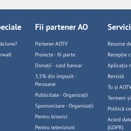
peciale
Fii partener AO
Servic
găciune?
Partener AOTV
Resurse d
rwall
Proiecte - fii parte
Recepție c
Donații - card bancar
Aplicația 
3,5% din impozit -
Revistă
Persoane
Tu și AOT
Publicitate - Organizații
Termeni și
Sponsorizare - Organizații
Politică co
Pentru biserici
Acord dat
Pentru televiziuni
(GDPR)