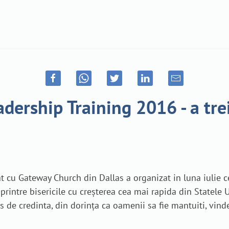
ership Training 2016 - a treia
at cu Gateway Church din Dallas a organizat in luna iulie c
printre bisericile cu creşterea cea mai rapida din Statele
de credinta, din dorinţa ca oamenii sa fie mantuiti, vindeca