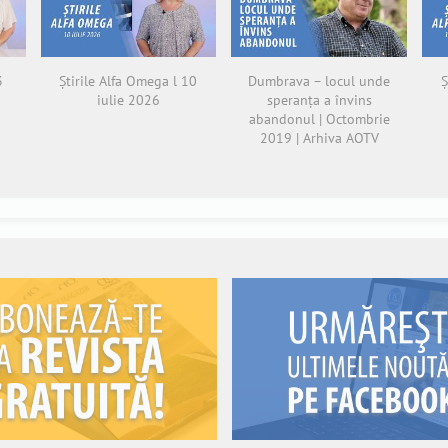
3
Știrile Alfa Omega l 10
Dumbrava – locul unde
Ș
iulie 2026
speranța a învins
abandonul | Octombrie
2019 | Arhiva AOTV