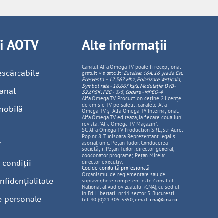
ii AOTV
Alte informații
Canalul Alfa Omega TV poate fi recepționat
escărcabile
gratuit via satelit:
Eutelsat 16A, 16 grade Est,
Frecventa – 12.567 Mhz, Polarizare
Vertica
lă,
Symbol rate - 16.667 ks/s, Modulație: DVB-
anal
S2,8PSK, FEC - 3/5, Codare - MPEG-4
.
Alfa Omega TV Production deține 2 licențe
de emisie TV pe satelit: canalele Alfa
mobilă
Omega TV și Alfa Omega TV Internațional.
Alfa Omega TV editeaza, la fiecare doua luni,
revista: "Alfa Omega TV Magazin".
SC Alfa Omega TV Production SRL, Str Aurel
Pop nr. 8, Timisoara. Reprezentant legal și
V
asociat unic: Pețan Tudor. Conducerea
societății: Pețan Tudor: director general,
coodonator programe; Pețan Mirela:
 condiții
director executiv;
Cod de conduită profesională
Organismul de reglementare sau de
nfidențialitate
supraveghere competent este Consiliul
National al Audiovizualului (CNA), cu sediul
in Bd. Libertatii nr.14, sector 5, Bucuresti,
e personale
tel: 40 (0)21 305 5350, email:
cna@cna.ro