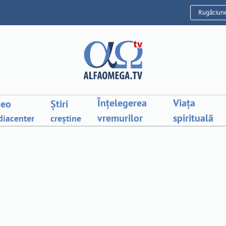
Rugăciun
Înțelegerea
Viața
deo
Știri
vremurilor
spirituală
iacenter
creștine