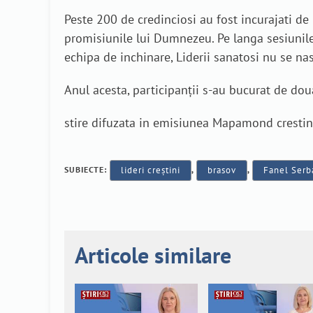
Peste 200 de credinciosi au fost incurajati de 
promisiunile lui Dumnezeu. Pe langa sesiunile
echipa de inchinare, Liderii sanatosi nu se nas
Anul acesta, participanţii s-au bucurat de do
stire difuzata in emisiunea Mapamond crestin 6
SUBIECTE:
lideri creștini
,
brasov
,
Fanel Serb
Articole similare