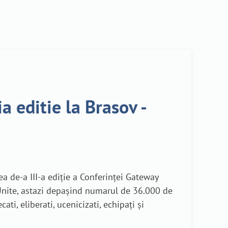
 editie la Brasov -
ea de-a III-a ediţie a Conferinţei Gateway
 Unite, astazi depaşind numarul de 36.000 de
ti, eliberati, ucenicizati, echipaţi şi