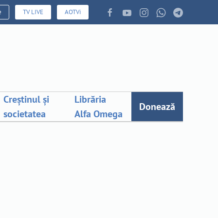
e
TV LIVE
AOTVi
Creștinul și
Librăria
Donează
societatea
Alfa Omega