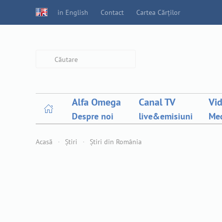
in English
Contact
Cartea Cărților
Type 2 or more characters for
results.
Alfa Omega
Canal TV
Vi
Despre noi
live&emisiuni
Med
Acasă
Știri
Știri din România