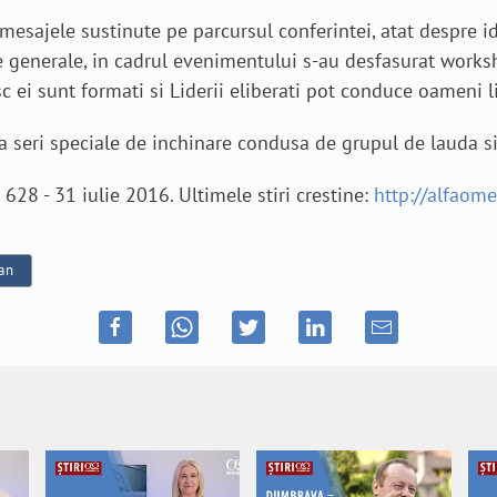
mesajele sustinute pe parcursul conferintei, atat despre id
 generale, in cadrul evenimentului s-au desfasurat worksh
c ei sunt formati si Liderii eliberati pot conduce oameni li
ua seri speciale de inchinare condusa de grupul de lauda s
28 - 31 iulie 2016. Ultimele stiri crestine:
http://alfaomeg
an