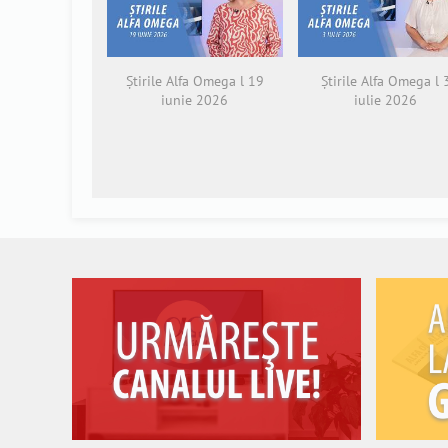
Știrile Alfa Omega l 19
Știrile Alfa Omega l 
iunie 2026
iulie 2026