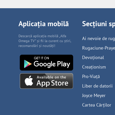
Aplicația mobilă
Secțiuni s
Descarcă aplicația mobilă „Alfa
Ai nevoie de ru
Omega TV” și fii la curent cu știri,
recomandări și noutăți!
Rugaciune-Praye
Devoțional
Creaționism
Pro-Viață
Liber de datorii
Joyce Meyer
Cartea Cărților