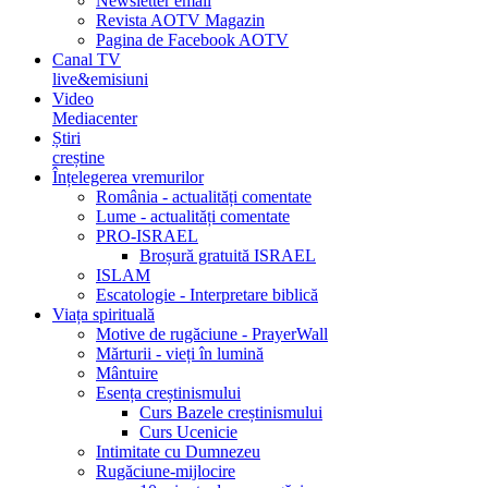
Newsletter email
Revista AOTV Magazin
Pagina de Facebook AOTV
Canal TV
live&emisiuni
Video
Mediacenter
Știri
creștine
Înțelegerea vremurilor
România - actualități comentate
Lume - actualități comentate
PRO-ISRAEL
Broșură gratuită ISRAEL
ISLAM
Escatologie - Interpretare biblică
Viața spirituală
Motive de rugăciune - PrayerWall
Mărturii - vieți în lumină
Mântuire
Esența creștinismului
Curs Bazele creștinismului
Curs Ucenicie
Intimitate cu Dumnezeu
Rugăciune-mijlocire