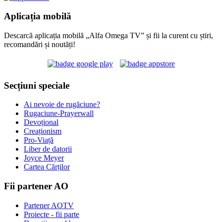
Aplicația mobilă
Descarcă aplicația mobilă „Alfa Omega TV” și fii la curent cu știri,
recomandări și noutăți!
Secțiuni speciale
Ai nevoie de rugăciune?
Rugaciune-Prayerwall
Devoțional
Creaționism
Pro-Viață
Liber de datorii
Joyce Meyer
Cartea Cărților
Fii partener AO
Partener AOTV
Proiecte - fii parte