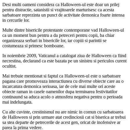
Desi multi oameni considera ca Halloween-ul este doar un prilej
pentru distractie, satanistii si vrajitoarele marturisesc ca acesta
sarbatoare reprezinta un punct de activitate demonica foarte intensa
in cercurile lor.
Multe dintre bisericile protestante contemporane vad Halloween-ul
ca un moment bun pentru a da petreceri pentru copii, ba chiar
organizeaza serbari in bisericile lor, iar copiii si parintii se
costumeaza si primesc bomboane.
In noiembrie 2009, Vaticanul a catalogat ziua de Halloween ca fiind
necrestina, declarand ca este bazata pe un sinistru si periculos curent
ocultist.
Mai trebuie mentionat si faptul ca Halloween-ul este o sarbatoare
pagana care promoveaza interactiunea cu diverse obiecte care au o
incarcatura demonica serioasa, iar de cele mai multe ori aceste
obiecte raman in casele oamenilor dupa terminarea festivitatilor
continaund sa aduca acolo o atmosfera negativa pentru o perioada
mai indelungata.
Cu alte cuvinte, crestinismul nu are nimic in comun cu sarbatoarea
de Halloween si prin urmare atat credinciosii cat si biserica ar trebui
sa stea departe de petrecerile de acest gen, oricat de inofensive ar
parea la prima vedere.