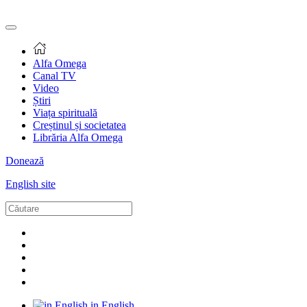
Alfa Omega
Canal TV
Video
Știri
Viața spirituală
Creștinul și societatea
Librăria Alfa Omega
Donează
English site
in English