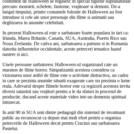
costumele de Halloween se regasesc in special figurile supranaturale
precum: monstrii, schelete, fantome, vrajitoare si demoni. De-a
lungul timpului, printre costumele folosite de Halloween au fost
introduse si cele ale unor personaje din filme si animatii sau
deghizarea in anumite celebritati.
In prezent Halloween-ul este o sarbatoare foarte populara in tari ca:
Irlanda, Marea Britanie, Canada, SUA, Australia, Puerto Rico sau
Noua Zeelanda. De cativa ani, sarbatoarea a patruns si in Romania
datorita influentelor occidentale, aceste petreceri tematice luand
nastere si aici.
Unele persoane sarbatoresc Halloween-ul organizand cate un
maraton de filme horror. Simpatizantii acestora considera ca
vizionarea unor astfel de filme este o activitate distractiva, un cadru
in care se prezinta anumite situatii exagerate care nu prezinta o lume
reala. Adevarul despre filmele horror este ca regizorii acestora invita
diversi satanisti sau vrajitori pentru a le da sfaturi in procesul de
productie, ducand aceste materiale video intr-un domeniu spiritual
intunecat.
In anii 90 in SUA unii dintre pedagogii din sistemul de invatmant
public au recunoscut ca depun mai mult efort pentru a organiza
petrecerile de Halloween decat pentru Craciun sau sarbatoarea
Pastelui.