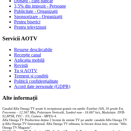
Donații - card bancar
3,5% din impozit - Persoane
Publicitate - Organizații
Sponsorizare - Organizații
Pentru biserici
Pentru televiziuni
Servicii AOTV
Resurse descărcabile
Recepție canal
Aplicația mobilă
Revistă
Tu și AOTV
Termeni și condiții
Politică confidențialitate
Acord date personale (GDPR)
Alte informații
Canalul Alfa Omega TV poate fi recepționat gratuit via satelit:
Eutelsat 16A, 16 grade Est,
Frecventa – 12.567 Mhz, Polarizare
Vertica
lă, Symbol rate - 16.667 ks/s, Modulație: DVB-
S2,8PSK, FEC - 3/5, Codare - MPEG-4
.
Alfa Omega TV Production deține 2 licențe de emisie TV pe satelit: canalele Alfa Omega TV
și Alfa Omega TV Internațional. Alfa Omega TV editeaza, la fiecare doua luni, revista: "Alfa
Omega TV Magazin".