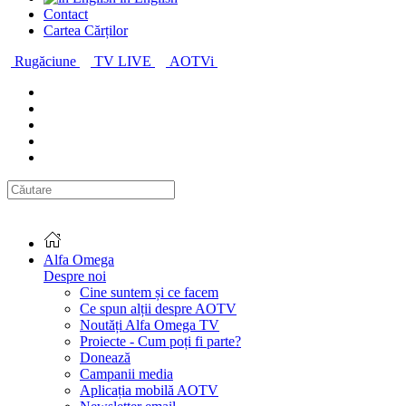
Contact
Cartea Cărților
Rugăciune
TV LIVE
AOTVi
Alfa Omega
Despre noi
Cine suntem și ce facem
Ce spun alții despre AOTV
Noutăți Alfa Omega TV
Proiecte - Cum poți fi parte?
Donează
Campanii media
Aplicația mobilă AOTV