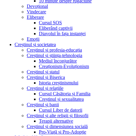
10 minute despre rugăciune
Devoțional
Vindecare
Eliberare
Cursul SOS
Eliberând captivii
Diavolul în fața instanței
Emoții
Creștinul și societatea
Creștinul și profesia-educația
Creștinul și știința-tehnologia
Mediul înconjurător
Creaționism-Evoluționism
Creștinul și statul
Creștinul și Biserica
Istoria creștinismului
Creștinul și relațiile
Cursul Căsătoria și Familia
Creștinul și sexualitatea
Creștinul și banii
Cursul Liber de datorii
Creștinul și alte religii și filosofii
Terapii alternative
Creștinul și dimensiunea socială
Pro-Viață și Pro-Adopție