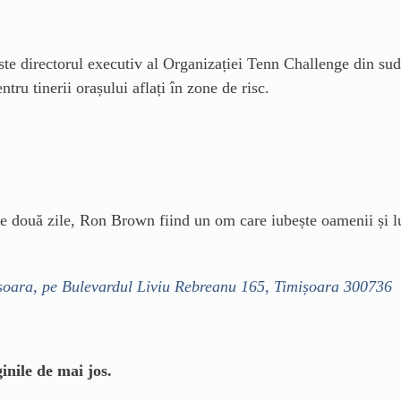
ste directorul executiv al Organizației Tenn Challenge din sud
tru tinerii orașului aflați în zone de risc.
 două zile, Ron Brown fiind un om care iubește oamenii și lu
ișoara, pe Bulevardul Liviu Rebreanu 165, Timișoara 300736
nile de mai jos.