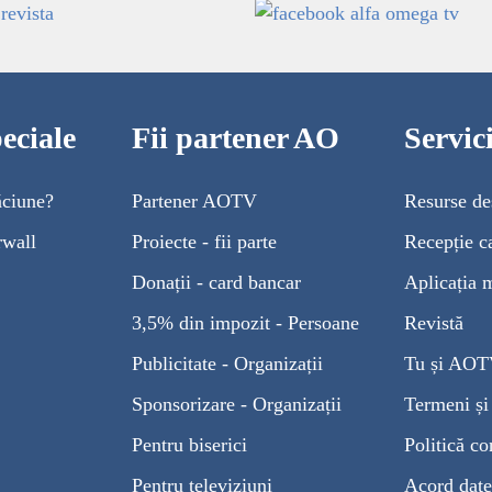
eciale
Fii partener AO
Servi
ăciune?
Partener AOTV
Resurse de
rwall
Proiecte - fii parte
Recepție c
Donații - card bancar
Aplicația 
3,5% din impozit - Persoane
Revistă
Publicitate - Organizații
Tu și AO
Sponsorizare - Organizații
Termeni și 
Pentru biserici
Politică co
Pentru televiziuni
Acord date