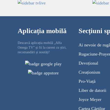
Aplicația mobilă
Secțiuni sp
Descarcă aplicația mobilă „Alfa
Ai nevoie de rug
Omega TV” și fii la curent cu știri,
recomandări și noutăți!
Rugaciune-Praye
Devoțional
Creaționism
Pro-Viață
Liber de datorii
Joyce Meyer
Cartea Cărților