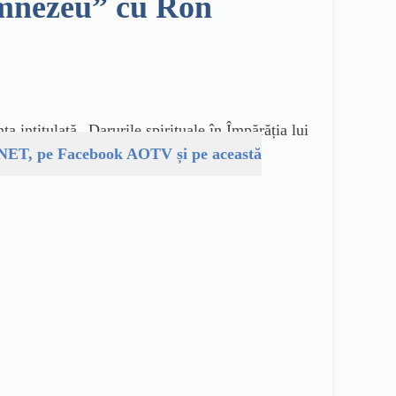
umnezeu” cu Ron
 intitulată „Darurile spirituale în Împărăția lui
T, pe Facebook AOTV și pe această