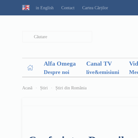
in English
Contact
Cartea Cărților
Type 2 or more characters for results.
Alfa Omega
Canal TV
Vi
Despre noi
live&emisiuni
Med
Acasă
Știri
Știri din România