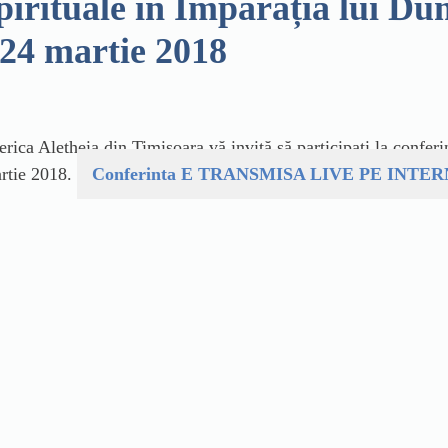
pirituale în Împărăția lui D
-24 martie 2018
 Aletheia din Timișoara vă invită să participați la conferința
rtie 2018.
Conferinta E TRANSMISA LIVE PE INTERNE