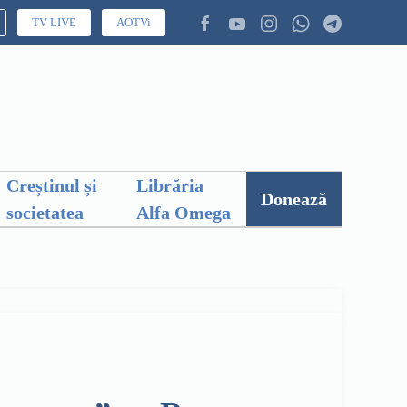
TV LIVE
AOTVi
Creștinul și
Librăria
Donează
societatea
Alfa Omega