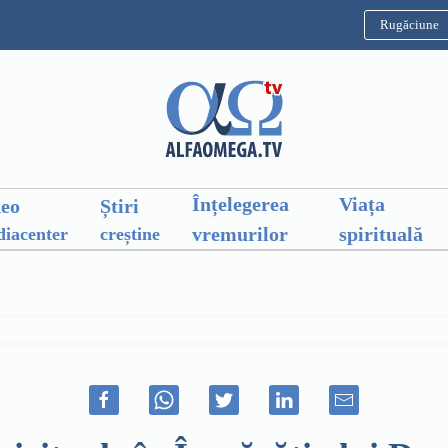
Rugăciune
Înțelegerea
Viața
deo
Știri
vremurilor
spirituală
iacenter
creștine