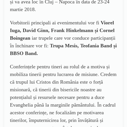
și va avea loc în Cluj – Napoca în data de 23-24
martie 2018.
Vorbitorii principali ai evenimentului vor fi
Viorel
Iuga, David Ginn, Frank Hinkelmann și Cornel
Boingean
iar trupele care vor conduce participanții
în închinare vor fi:
Trupa Mesis, Teofania Band și
BBSO Band.
Conferințele pentru tineri au rolul de a motiva și
mobiliza tinerii pentru lucrarea de misiune. Credem
că trupul lui Cristos din România este o forță
misionară, că tinerii din bisericile noastre au
potențialul și resursele necesare pentru a duce
Evanghelia până la marginile pământului. În cadrul
acestor conferințe, ne focalizăm pe motivarea
tinerilor, împuternicirea lor, prin învățătură și