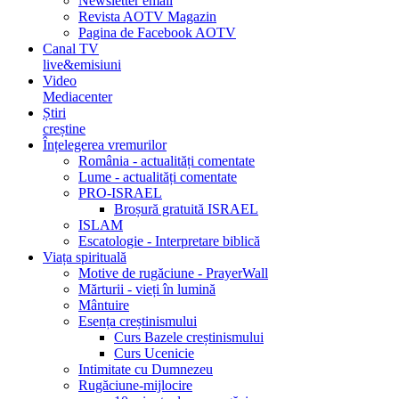
Newsletter email
Revista AOTV Magazin
Pagina de Facebook AOTV
Canal TV
live&emisiuni
Video
Mediacenter
Știri
creștine
Înțelegerea vremurilor
România - actualități comentate
Lume - actualități comentate
PRO-ISRAEL
Broșură gratuită ISRAEL
ISLAM
Escatologie - Interpretare biblică
Viața spirituală
Motive de rugăciune - PrayerWall
Mărturii - vieți în lumină
Mântuire
Esența creștinismului
Curs Bazele creștinismului
Curs Ucenicie
Intimitate cu Dumnezeu
Rugăciune-mijlocire