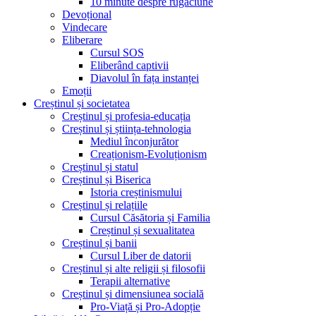
10 minute despre rugăciune
Devoțional
Vindecare
Eliberare
Cursul SOS
Eliberând captivii
Diavolul în fața instanței
Emoții
Creștinul și societatea
Creștinul și profesia-educația
Creștinul și știința-tehnologia
Mediul înconjurător
Creaționism-Evoluționism
Creștinul și statul
Creștinul și Biserica
Istoria creștinismului
Creștinul și relațiile
Cursul Căsătoria și Familia
Creștinul și sexualitatea
Creștinul și banii
Cursul Liber de datorii
Creștinul și alte religii și filosofii
Terapii alternative
Creștinul și dimensiunea socială
Pro-Viață și Pro-Adopție