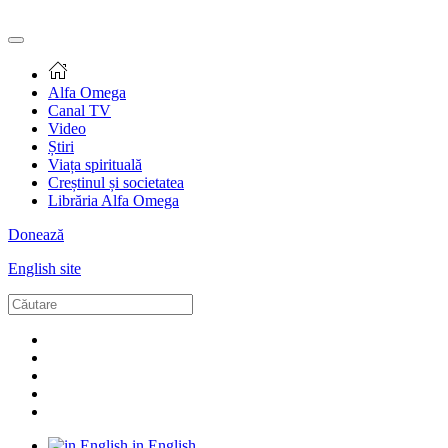
Alfa Omega
Canal TV
Video
Știri
Viața spirituală
Creștinul și societatea
Librăria Alfa Omega
Donează
English site
in English