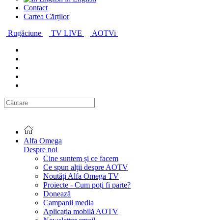
Contact
Cartea Cărților
Rugăciune
TV LIVE
AOTVi
Alfa Omega
Despre noi
Cine suntem și ce facem
Ce spun alții despre AOTV
Noutăți Alfa Omega TV
Proiecte - Cum poți fi parte?
Donează
Campanii media
Aplicația mobilă AOTV