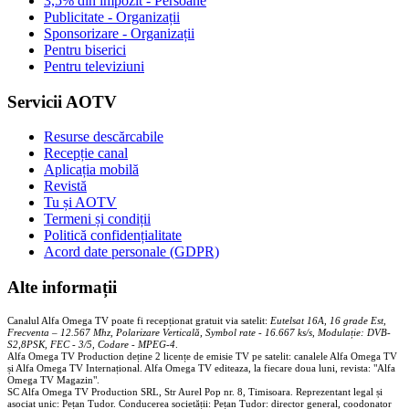
3,5% din impozit - Persoane
Publicitate - Organizații
Sponsorizare - Organizații
Pentru biserici
Pentru televiziuni
Servicii AOTV
Resurse descărcabile
Recepție canal
Aplicația mobilă
Revistă
Tu și AOTV
Termeni și condiții
Politică confidențialitate
Acord date personale (GDPR)
Alte informații
Canalul Alfa Omega TV poate fi recepționat gratuit via satelit:
Eutelsat 16A, 16 grade Est,
Frecventa – 12.567 Mhz, Polarizare
Vertica
lă, Symbol rate - 16.667 ks/s, Modulație: DVB-
S2,8PSK, FEC - 3/5, Codare - MPEG-4
.
Alfa Omega TV Production deține 2 licențe de emisie TV pe satelit: canalele Alfa Omega TV
și Alfa Omega TV Internațional. Alfa Omega TV editeaza, la fiecare doua luni, revista: "Alfa
Omega TV Magazin".
SC Alfa Omega TV Production SRL, Str Aurel Pop nr. 8, Timisoara. Reprezentant legal și
asociat unic: Pețan Tudor. Conducerea societății: Pețan Tudor: director general, coodonator