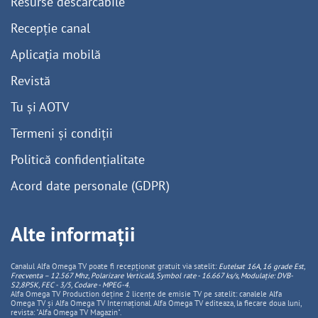
Resurse descărcabile
Recepție canal
Aplicația mobilă
Revistă
Tu și AOTV
Termeni și condiții
Politică confidențialitate
Acord date personale (GDPR)
Alte informații
Canalul Alfa Omega TV poate fi recepționat gratuit via satelit:
Eutelsat 16A, 16 grade Est,
Frecventa – 12.567 Mhz, Polarizare
Vertica
lă, Symbol rate - 16.667 ks/s, Modulație: DVB-
S2,8PSK, FEC - 3/5, Codare - MPEG-4
.
Alfa Omega TV Production deține 2 licențe de emisie TV pe satelit: canalele Alfa
Omega TV și Alfa Omega TV Internațional. Alfa Omega TV editeaza, la fiecare doua luni,
revista: "Alfa Omega TV Magazin".