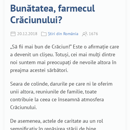
Bunătatea, farmecul
Crăciunului?
20.12.2018
Știri din România
1676
„Să fii mai bun de Crăciun!” Este o afirmație care
a devenit un clișeu. Totuși, cei mai mulți dintre
noi suntem mai preocupați de nevoile altora în
preajma acestei sărbători.
Seara de colinde, darurile pe care ni le oferim
unii altora, reuniunile de familie, toate
contribuie la ceea ce înseamnă atmosfera
Crăciunului.
De asemenea, actele de caritate au un rol
semnificativ în regăsirea stării de bine.