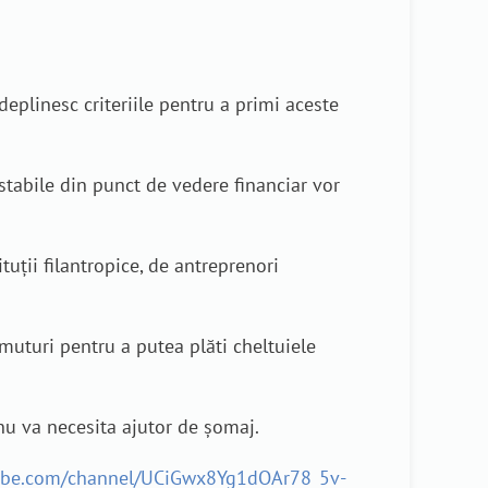
deplinesc criteriile pentru a primi aceste
 stabile din punct de vedere financiar vor
tuții filantropice, de antreprenori
muturi pentru a putea plăti cheltuiele
nu va necesita ajutor de șomaj.
ube.com/channel/UCiGwx8Yg1dOAr78_5v-