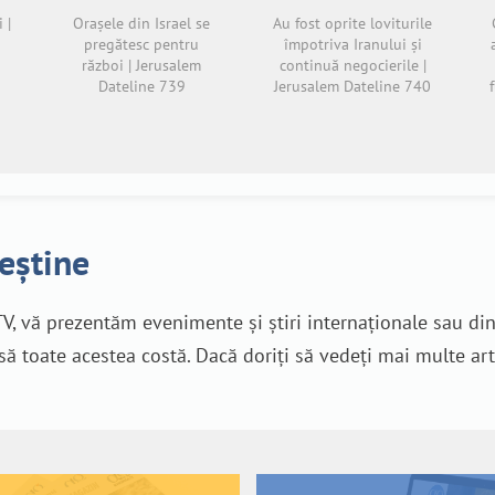
 |
Orașele din Israel se
Au fost oprite loviturile
pregătesc pentru
împotriva Iranului și
război | Jerusalem
continuă negocierile |
Dateline 739
Jerusalem Dateline 740
reștine
V, vă prezentăm evenimente și știri internaționale sau di
nsă toate acestea costă. Dacă doriți să vedeți mai multe art