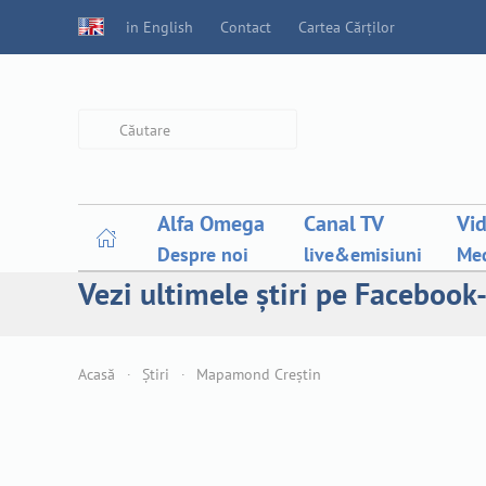
in English
Contact
Cartea Cărților
Type 2 or more characters for
results.
Alfa Omega
Canal TV
Vi
Despre noi
live&emisiuni
Med
Vezi ultimele știri pe Facebook-
Acasă
Știri
Mapamond Creștin