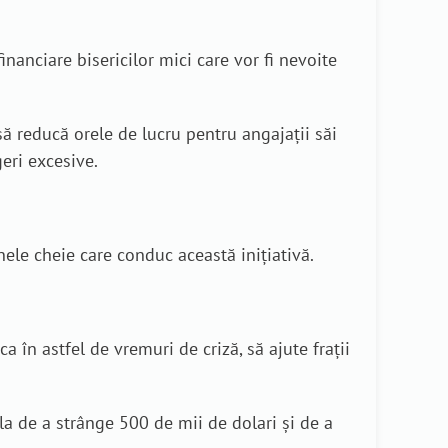
nanciare bisericilor mici care vor fi nevoite
să reducă orele de lucru pentru angajații săi
eri excesive.
le cheie care conduc această inițiativă.
a în astfel de vremuri de criză, să ajute frații
ela de a strânge 500 de mii de dolari și de a