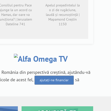
Consiliul pentru Pace
Apelul președintelui la
ajunge la un acord cu
o zi de rugăciune,
Hamas, dar oare va
laudă și recunoștință |
funcționa? | Jerusalem
Mapamond Creștin
Dateline 741
1150
n România din perspectivă creștină, ajutându-vă
icole de acest fel,
să
ajutați-ne financiar