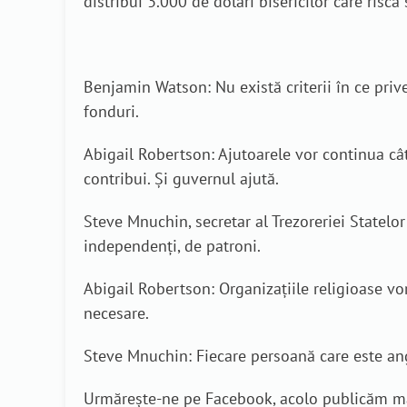
distribui 3.000 de dolari bisericilor care riscă
Benjamin Watson: Nu există criterii în ce prive
fonduri.
Abigail Robertson: Ajutoarele vor continua cât
contribui. Și guvernul ajută.
Steve Mnuchin, secretar al Trezoreriei Statelor
independenți, de patroni.
Abigail Robertson: Organizațiile religioase vo
necesare.
Steve Mnuchin: Fiecare persoană care este ang
Urmărește-ne pe Facebook, acolo publicăm mat