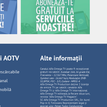
ii AOTV
Alte informații
Canalul Alfa Omega TV poate fi recepționat
escărcabile
gratuit via satelit:
Eutelsat 16A, 16 grade Est,
Frecventa – 12.567 Mhz, Polarizare
Vertica
lă,
Symbol rate - 16.667 ks/s, Modulație: DVB-
anal
S2,8PSK, FEC - 3/5, Codare - MPEG-4
.
Alfa Omega TV Production deține 2 licențe
de emisie TV pe satelit: canalele Alfa
mobilă
Omega TV și Alfa Omega TV Internațional.
Alfa Omega TV editeaza, la fiecare doua luni,
revista: "Alfa Omega TV Magazin".
SC Alfa Omega TV Production SRL, Str Aurel
Pop nr. 8, Timisoara. Reprezentant legal și
asociat unic: Pețan Tudor. Conducerea