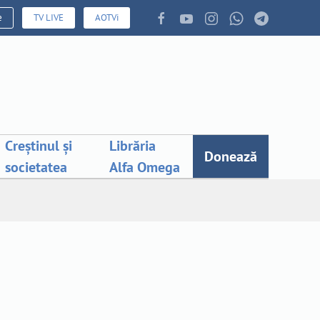
e
TV LIVE
AOTVi
Creștinul și
Librăria
Donează
societatea
Alfa Omega