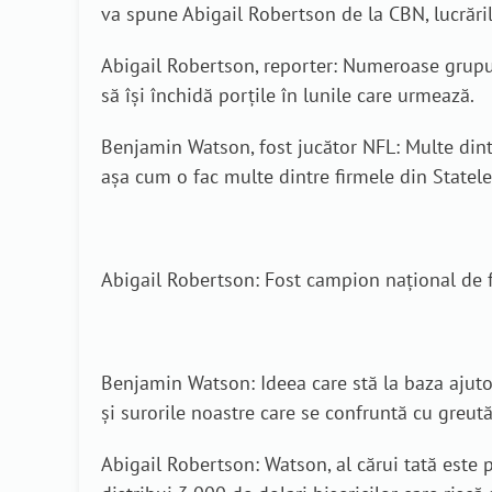
va spune Abigail Robertson de la CBN, lucrăril
Abigail Robertson, reporter: Numeroase grupuri
să își închidă porțile în lunile care urmează.
Benjamin Watson, fost jucător NFL: Multe dintr
așa cum o fac multe dintre firmele din Statele
Abigail Robertson: Fost campion național de f
Benjamin Watson: Ideea care stă la baza ajutorăr
și surorile noastre care se confruntă cu greută
Abigail Robertson: Watson, al cărui tată este p