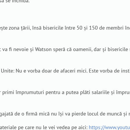
 să se închidă.
ște zona țării, însă bisericile între 50 și 150 de membri în
 va fi nevoie și Watson speră că oamenii, dar și bisericile
 Unite: Nu e vorba doar de afaceri mici. Este vorba de insti
r primi împrumuturi pentru a putea plăti salariile și împru
ajată de o firmă mică nu își va pierde locul de muncă și 
eriale pe care nu le vei vedea pe aici:
https://www.yout