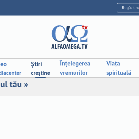
Rugăciun
Înțelegerea
Viața
deo
Știri
vremurilor
spirituală
iacenter
creștine
ul tău »