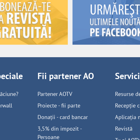
peciale
Fii partener AO
Servic
găciune?
Partener AOTV
Resurse d
rwall
Proiecte - fii parte
Recepție c
Donații - card bancar
Aplicația 
3,5% din impozit -
Revistă
Persoane