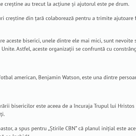
e creștine au trecut la acțiune și ajutorul este pe drum.
 creștine din țară colaborează pentru a trimite ajutoare fi
e aceste biserici, unele dintre ele mai mici, sunt nevoite 
 Unite. Astfel, aceste organizații se confruntă cu constrâng
otbal american, Benjamin Watson, este una dintre persoane
ii bisericilor este aceea de a încuraja Trupul lui Hristos c
ți.
astor, a spus pentru „Știrile CBN” că planul inițial este ac