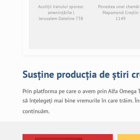
Acoliții Iranului sporesc
Povestea unei chemări
amenințările |
Mapamond Creștin
Jerusalem Dateline 738
1149
Susține producția de știri c
Prin platforma pe care o avem prin Alfa Omega T
să înțelegeți mai bine vremurile în care trăim. Î
continuăm.