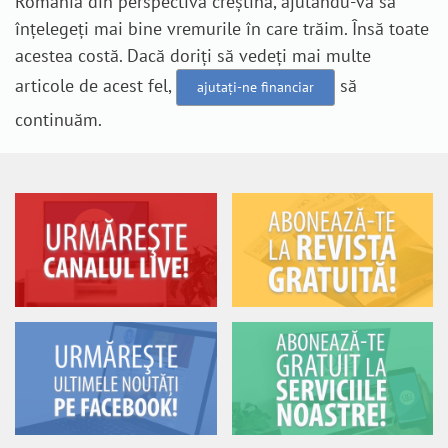
România din perspectivă creștină, ajutându-vă să
înțelegeți mai bine vremurile în care trăim. Însă toate
acestea costă. Dacă doriți să vedeți mai multe
articole de acest fel,
să
ajutați-ne financiar
continuăm.