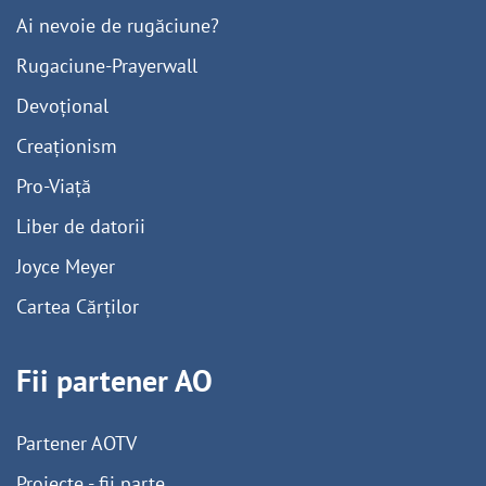
Ai nevoie de rugăciune?
Rugaciune-Prayerwall
Devoțional
Creaționism
Pro-Viață
Liber de datorii
Joyce Meyer
Cartea Cărților
Fii partener AO
Partener AOTV
Proiecte - fii parte