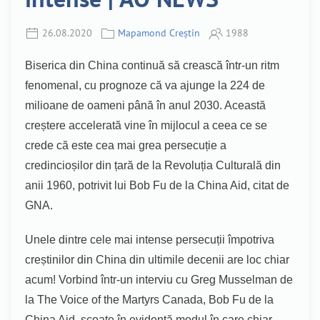
26.08.2020
Mapamond Creștin
1988
Biserica din China continuă să crească într-un ritm
fenomenal, cu prognoze că va ajunge la 224 de
milioane de oameni până în anul 2030. Această
creștere accelerată vine în mijlocul a ceea ce se
crede că este cea mai grea persecuție a
credincioșilor din țară de la Revoluția Culturală din
anii 1960, potrivit lui Bob Fu de la China Aid, citat de
GNA.
Unele dintre cele mai intense persecuții împotriva
creștinilor din China din ultimile decenii are loc chiar
acum! Vorbind într-un interviu cu Greg Musselman de
la The Voice of the Martyrs Canada, Bob Fu de la
China Aid, scoate în evidență modul în care chiar