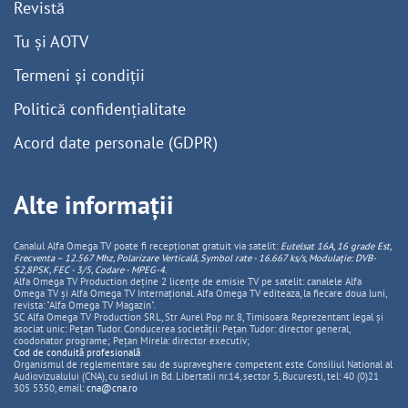
Revistă
Tu și AOTV
Termeni și condiții
Politică confidențialitate
Acord date personale (GDPR)
Alte informații
Canalul Alfa Omega TV poate fi recepționat gratuit via satelit:
Eutelsat 16A, 16 grade Est,
Frecventa – 12.567 Mhz, Polarizare
Vertica
lă, Symbol rate - 16.667 ks/s, Modulație: DVB-
S2,8PSK, FEC - 3/5, Codare - MPEG-4
.
Alfa Omega TV Production deține 2 licențe de emisie TV pe satelit: canalele Alfa
Omega TV și Alfa Omega TV Internațional. Alfa Omega TV editeaza, la fiecare doua luni,
revista: "Alfa Omega TV Magazin".
SC Alfa Omega TV Production SRL, Str Aurel Pop nr. 8, Timisoara. Reprezentant legal și
asociat unic: Pețan Tudor. Conducerea societății: Pețan Tudor: director general,
coodonator programe; Pețan Mirela: director executiv;
Cod de conduită profesională
Organismul de reglementare sau de supraveghere competent este Consiliul National al
Audiovizualului (CNA), cu sediul in Bd. Libertatii nr.14, sector 5, Bucuresti, tel: 40 (0)21
305 5350, email:
cna@cna.ro