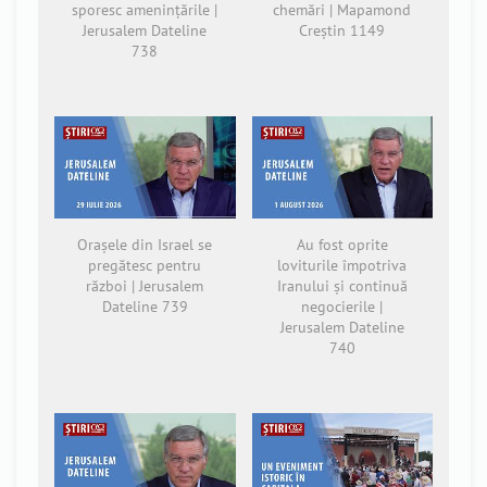
sporesc amenințările |
chemări | Mapamond
Jerusalem Dateline
Creștin 1149
738
Orașele din Israel se
Au fost oprite
pregătesc pentru
loviturile împotriva
război | Jerusalem
Iranului și continuă
Dateline 739
negocierile |
Jerusalem Dateline
740