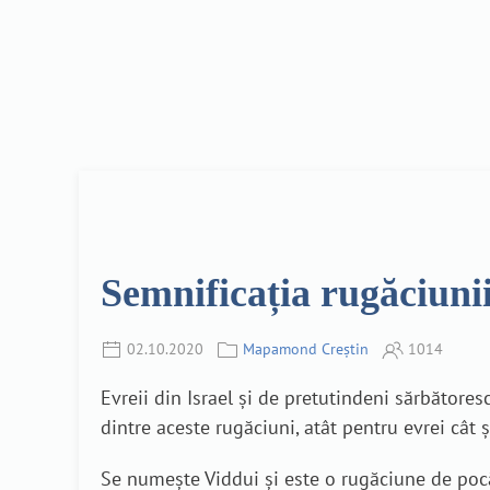
Semnificația rugăciuni
02.10.2020
Mapamond Creștin
1014
Evreii din Israel și de pretutindeni sărbătore
dintre aceste rugăciuni, atât pentru evrei cât ș
Se numește Viddui și este o rugăciune de pocăi