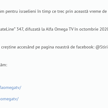
 pentru israelieni în timp ce trec prin această vreme de 
ateLine” 347, difuzată la Alfa Omega TV în octombrie 2020. C
je creștine accesând pe pagina noastră de facebook: @Sti
tăm:
lfaomegatv/
aomegatv/