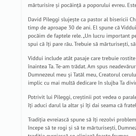
mărturisire și pocăință a poporului evreu. Este
David Pileggi slujește ca pastor al bisericii Ch
timp de aproape 30 de ani. El spune că Viddui
pocăim de faptele rele. „Un lucru important pe
spui că îți pare rău. Trebuie să mărturisești, 
Viddui include atât pasaje care trebuie rostite
înaintea Ta. Te-am trădat. Am spus neadevăruri
Dumnezeul meu și Tatăl meu, Creatorul cerului 
implic cu mai multă dedicare în slujba Ta divi
Potrivit lui Pileggi, creștinii pot vedea o para
îți aduci darul la altar și îți dai seama că frate
Tradiția evreiască spune să îți rezolvi problemel
începe să te rogi și să te mărturisești, Dumneze
tradiția evreiască se aliniază foarte frumos.