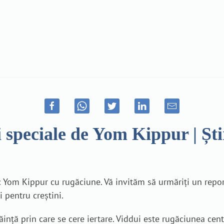
i speciale de Yom Kippur | Ș
sc Yom Kippur cu rugăciune. Vă invităm să urmăriți un repor
i pentru creștini.
nță prin care se cere iertare. Viddui este rugăciunea cent