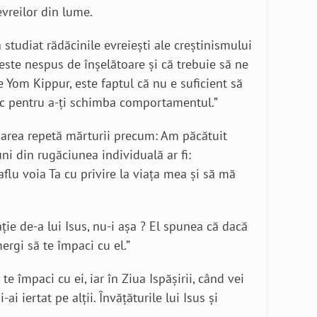
evreilor din lume.
a studiat rădăcinile evreiești ale creștinismului
ste nespus de înșelătoare și că trebuie să ne
e Yom Kippur, este faptul că nu e suficient să
actic pentru a-ți schimba comportamentul.”
dunarea repetă mărturii precum: Am păcătuit
ni din rugăciunea individuală ar fi:
flu voia Ta cu privire la viața mea și să mă
ație de-a lui Isus, nu-i așa ? El spunea că dacă
mergi să te împaci cu el.”
 te împaci cu ei, iar în Ziua Ispășirii, când vei
i iertat pe alții. Învățăturile lui Isus și