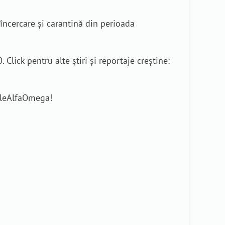
încercare și carantină din perioada
lick pentru alte știri și reportaje creștine:
rileAlfaOmega!