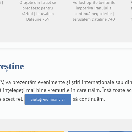
 |
Orașele din Israel se
Au fost oprite loviturile
pregătesc pentru
împotriva Iranului și
război | Jerusalem
continuă negocierile |
Dateline 739
Jerusalem Dateline 740
reștine
V, vă prezentăm evenimente și știri internaționale sau di
 înțelegeți mai bine vremurile în care trăim. Însă toate a
e acest fel,
să continuăm.
ajutați-ne financiar