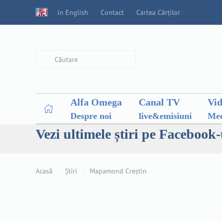
in English
Contact
Cartea Cărților
Type 2 or more characters for
results.
Alfa Omega
Canal TV
Vi
Despre noi
live&emisiuni
Med
Vezi ultimele știri pe Facebook-
Acasă
Știri
Mapamond Creștin