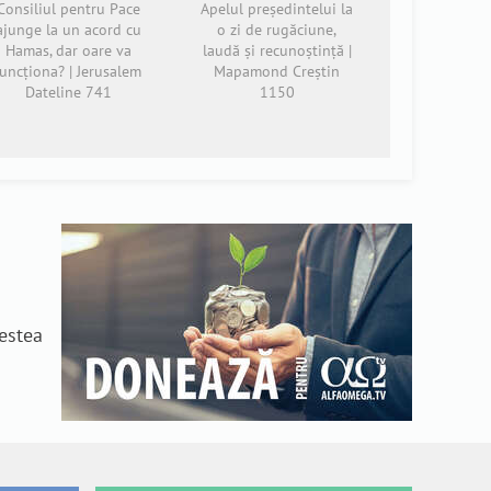
Consiliul pentru Pace
Apelul președintelui la
ajunge la un acord cu
o zi de rugăciune,
Hamas, dar oare va
laudă și recunoștință |
funcționa? | Jerusalem
Mapamond Creștin
Dateline 741
1150
n
cestea