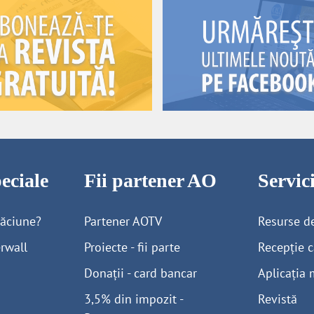
eciale
Fii partener AO
Servi
găciune?
Partener AOTV
Resurse d
rwall
Proiecte - fii parte
Recepție c
Donații - card bancar
Aplicația 
3,5% din impozit -
Revistă