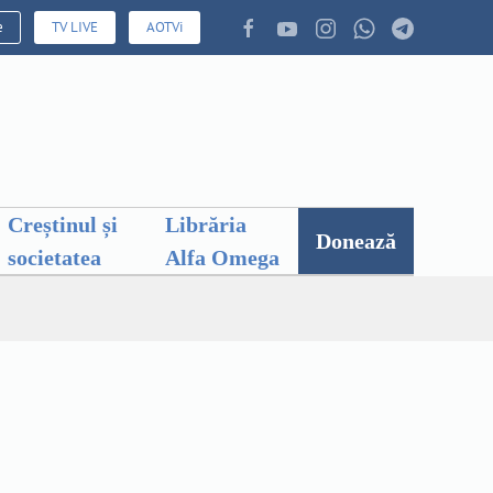
e
TV LIVE
AOTVi
Creștinul și
Librăria
Donează
societatea
Alfa Omega