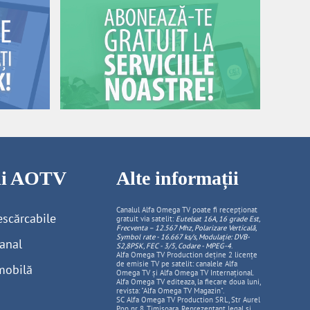
cii AOTV
Alte informații
Canalul Alfa Omega TV poate fi recepționat
escărcabile
gratuit via satelit:
Eutelsat 16A, 16 grade Est,
Frecventa – 12.567 Mhz, Polarizare
Vertica
lă,
Symbol rate - 16.667 ks/s, Modulație: DVB-
anal
S2,8PSK, FEC - 3/5, Codare - MPEG-4
.
Alfa Omega TV Production deține 2 licențe
de emisie TV pe satelit: canalele Alfa
mobilă
Omega TV și Alfa Omega TV Internațional.
Alfa Omega TV editeaza, la fiecare doua luni,
revista: "Alfa Omega TV Magazin".
SC Alfa Omega TV Production SRL, Str Aurel
Pop nr. 8, Timisoara. Reprezentant legal și