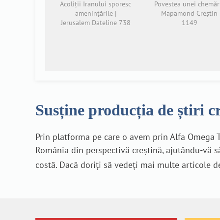
Acoliții Iranului sporesc
Povestea unei chemări
amenințările |
Mapamond Creștin
Jerusalem Dateline 738
1149
Susține producția de știri c
Prin platforma pe care o avem prin Alfa Omega T
România din perspectivă creștină, ajutându-vă să
costă. Dacă doriți să vedeți mai multe articole d