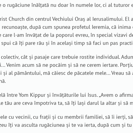
 o rugăciune înălțată nu doar în numele lor, ci al tuturor 
rist Church din centrul Vechiului Oraș al Ierusalimului. El 
 recunoaște, după cum spunea profetul Ieremia, că inima e
 care l-am învățat de la poporul evreu, în special vizavi d
să spui că îți pare rău și în același timp să faci un pas pr
 colectiv, cât și pasaje care trebuie rostite individual. A
... Venim acum să ne pocăim și să ne cerem iertare. Porțiu
și al pământului, mă căiesc de păcatele mele... Vreau să a
nă.
lelă între Yom Kippur și învățăturile lui Isus. „Avem o afirm
le tău are ceva împotriva ta, să îți lași darul la altar și să 
e cu vecinii, cu frații și cu membrii familiei, să îi ierți, să
u îți va asculta rugăciunea și te va ierta, după cum și tu i-a