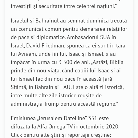
investiții și securitate între cele trei națiuni.”
Israelul și Bahrainul au semnat duminica trecută
un comunicat comun pentru demararea relațiilor
de pace și diplomatice. Ambasadorul SUA în
Israel, David Friedman, spunea că ei sunt în țara
lui Avraam, unde fiii lui, Isaac și Ismael, s-au
împăcat în urmă cu 3 500 de ani. „Astăzi, Biblia
prinde din nou viață, când copiii lui Isaac și ai
lui Ismael fac din nou pace în această Țară
Sfântă, în Bahrain și EAU. Este o altă zi istorică,
între multe alte zile istorice reușite de
administrația Trump pentru această regiune.”
Emisiunea „Jerusalem DateLine” 351 este
difuzată la Alfa Omega TV în octombrie 2020.
Click pentru alte știri și reportaje creștine: