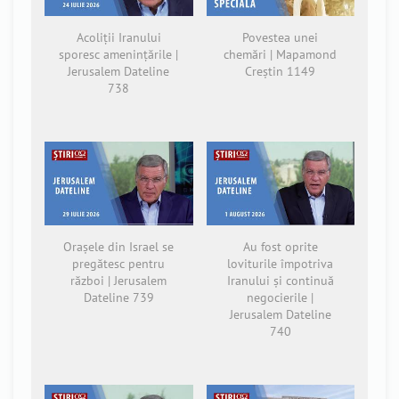
Acoliții Iranului
Povestea unei
sporesc amenințările |
chemări | Mapamond
Jerusalem Dateline
Creștin 1149
738
Orașele din Israel se
Au fost oprite
pregătesc pentru
loviturile împotriva
război | Jerusalem
Iranului și continuă
Dateline 739
negocierile |
Jerusalem Dateline
740