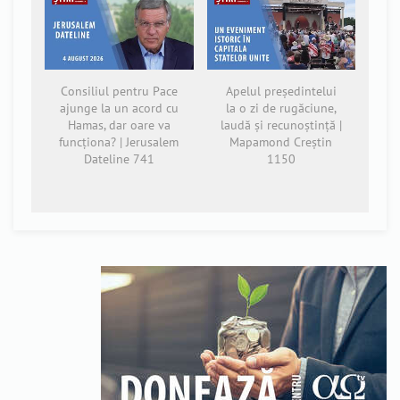
Consiliul pentru Pace
Apelul președintelui
ajunge la un acord cu
la o zi de rugăciune,
Hamas, dar oare va
laudă și recunoștință |
funcționa? | Jerusalem
Mapamond Creștin
Dateline 741
1150