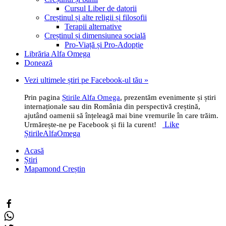
Cursul Liber de datorii
Creștinul și alte religii și filosofii
Terapii alternative
Creștinul și dimensiunea socială
Pro-Viață și Pro-Adopție
Librăria Alfa Omega
Donează
Vezi ultimele știri pe Facebook-ul tău »
Prin pagina
Știrile Alfa Omega
, prezentăm evenimente și știri
internaționale sau din România din perspectivă creștină,
ajutând oamenii să înțeleagă mai bine vremurile în care trăim.
Like
Urmărește-ne pe Facebook și fii la curent!
ȘtirileAlfaOmega
Acasă
Știri
Mapamond Creștin