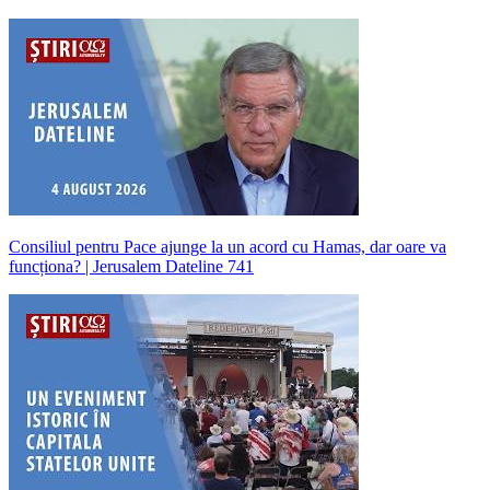
Consiliul pentru Pace ajunge la un acord cu Hamas, dar oare va
funcționa? | Jerusalem Dateline 741