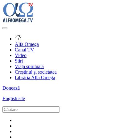
Alfa Omega
Canal TV
Video
Știri
Viața spirituală
Creștinul și societatea
Librăria Alfa Omega
Donează
English site