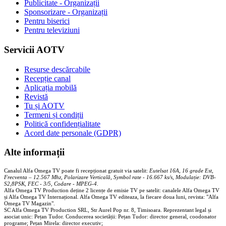
Publicitate - Organizații
Sponsorizare - Organizații
Pentru biserici
Pentru televiziuni
Servicii AOTV
Resurse descărcabile
Recepție canal
Aplicația mobilă
Revistă
Tu și AOTV
Termeni și condiții
Politică confidențialitate
Acord date personale (GDPR)
Alte informații
Canalul Alfa Omega TV poate fi recepționat gratuit via satelit:
Eutelsat 16A, 16 grade Est,
Frecventa – 12.567 Mhz, Polarizare
Vertica
lă, Symbol rate - 16.667 ks/s, Modulație: DVB-
S2,8PSK, FEC - 3/5, Codare - MPEG-4
.
Alfa Omega TV Production deține 2 licențe de emisie TV pe satelit: canalele Alfa Omega TV
și Alfa Omega TV Internațional. Alfa Omega TV editeaza, la fiecare doua luni, revista: "Alfa
Omega TV Magazin".
SC Alfa Omega TV Production SRL, Str Aurel Pop nr. 8, Timisoara. Reprezentant legal și
asociat unic: Pețan Tudor. Conducerea societății: Pețan Tudor: director general, coodonator
programe; Pețan Mirela: director executiv;