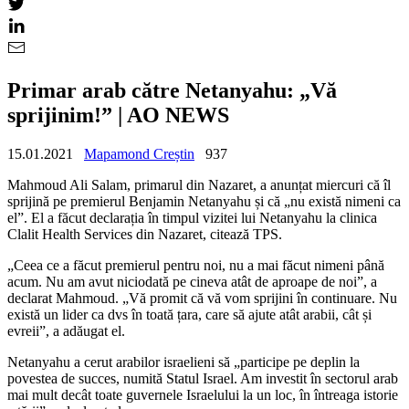
Primar arab către Netanyahu: „Vă
sprijinim!” | AO NEWS
15.01.2021
Mapamond Creștin
937
Mahmoud Ali Salam, primarul din Nazaret, a anunțat miercuri că îl
sprijină pe premierul Benjamin Netanyahu și că „nu există nimeni ca
el”. El a făcut declarația în timpul vizitei lui Netanyahu la clinica
Clalit Health Services din Nazaret, citează TPS.
„
Ceea ce a făcut premierul pentru noi, nu a mai făcut nimeni până
acum. Nu am avut niciodată pe cineva atât de aproape de noi”, a
declarat Mahmoud. „Vă promit că vă vom sprijini în continuare. Nu
există un lider ca dvs în toată țara, care să ajute atât arabii, cât și
evreii”, a adăugat el.
Netanyahu a cerut arabilor israelieni să „participe pe deplin la
povestea de succes, numită Statul Israel. Am investit în sectorul arab
mai mult decât toate guvernele Israelului la un loc, în întreaga istorie