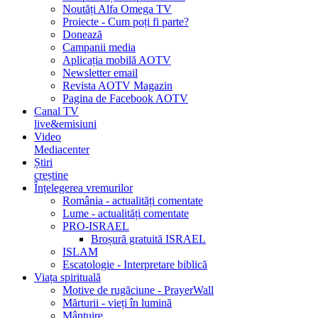
Noutăți Alfa Omega TV
Proiecte - Cum poți fi parte?
Donează
Campanii media
Aplicația mobilă AOTV
Newsletter email
Revista AOTV Magazin
Pagina de Facebook AOTV
Canal TV
live&emisiuni
Video
Mediacenter
Știri
creștine
Înțelegerea vremurilor
România - actualități comentate
Lume - actualități comentate
PRO-ISRAEL
Broșură gratuită ISRAEL
ISLAM
Escatologie - Interpretare biblică
Viața spirituală
Motive de rugăciune - PrayerWall
Mărturii - vieți în lumină
Mântuire