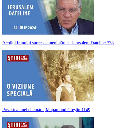
Acoliții Iranului sporesc amenințările | Jerusalem Dateline 738
Povestea unei chemări | Mapamond Creștin 1149