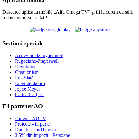
Aplicația mobilă
Descarcă aplicația mobilă „Alfa Omega TV” și fii la curent cu știri,
recomandări și noutăți!
Secțiuni speciale
Ai nevoie de rugăciune?
Rugaciune-Prayerwall
Devoțional
Creaționism
Pro-Viață
Liber de datorii
Joyce Meyer
Cartea Cărților
Fii partener AO
Partener AOTV
Proiecte - fii parte
Donații - card bancar
3,5% din impozit - Persoane