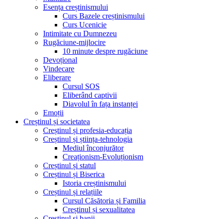
Esența creștinismului
Curs Bazele creștinismului
Curs Ucenicie
Intimitate cu Dumnezeu
Rugăciune-mijlocire
10 minute despre rugăciune
Devoțional
Vindecare
Eliberare
Cursul SOS
Eliberând captivii
Diavolul în fața instanței
Emoții
Creștinul și societatea
Creștinul și profesia-educația
Creștinul și știința-tehnologia
Mediul înconjurător
Creaționism-Evoluționism
Creștinul și statul
Creștinul și Biserica
Istoria creștinismului
Creștinul și relațiile
Cursul Căsătoria și Familia
Creștinul și sexualitatea
Creștinul și banii