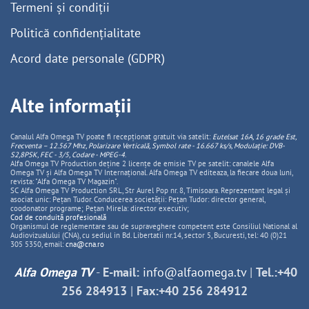
Termeni și condiții
Politică confidențialitate
Acord date personale (GDPR)
Alte informații
Canalul Alfa Omega TV poate fi recepționat gratuit via satelit:
Eutelsat 16A, 16 grade Est,
Frecventa – 12.567 Mhz, Polarizare
Vertica
lă, Symbol rate - 16.667 ks/s, Modulație: DVB-
S2,8PSK, FEC - 3/5, Codare - MPEG-4
.
Alfa Omega TV Production deține 2 licențe de emisie TV pe satelit: canalele Alfa
Omega TV și Alfa Omega TV Internațional. Alfa Omega TV editeaza, la fiecare doua luni,
revista: "Alfa Omega TV Magazin".
SC Alfa Omega TV Production SRL, Str Aurel Pop nr. 8, Timisoara. Reprezentant legal și
asociat unic: Pețan Tudor. Conducerea societății: Pețan Tudor: director general,
coodonator programe; Pețan Mirela: director executiv;
Cod de conduită profesională
Organismul de reglementare sau de supraveghere competent este Consiliul National al
Audiovizualului (CNA), cu sediul in Bd. Libertatii nr.14, sector 5, Bucuresti, tel: 40 (0)21
305 5350, email:
cna@cna.ro
Alfa Omega TV
-
E-mail:
info@alfaomega.tv
|
Tel.:+40
256 284913
|
Fax:+40 256 284912