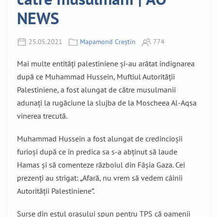
NEWS
25.05.2021
Mapamond Creștin
774
Mai multe entități palestiniene și-au arătat indignarea
după ce Muhammad Hussein, Muftiul Autorității
Palestiniene, a fost alungat de către musulmanii
adunați la rugăciune la slujba de la Moscheea Al-Aqsa
vinerea trecută.
Muhammad Hussein a fost alungat de credincioșii
furioși după ce în predica sa s-a abținut să laude
Hamas și să comenteze războiul din Fâșia Gaza. Cei
prezenți au strigat: „Afară, nu vrem să vedem câinii
Autorității Palestiniene”.
Surse din estul orașului spun pentru TPS că oamenii