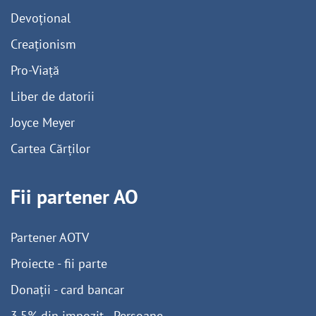
Devoțional
Creaționism
Pro-Viață
Liber de datorii
Joyce Meyer
Cartea Cărților
Fii partener AO
Partener AOTV
Proiecte - fii parte
Donații - card bancar
3,5% din impozit - Persoane