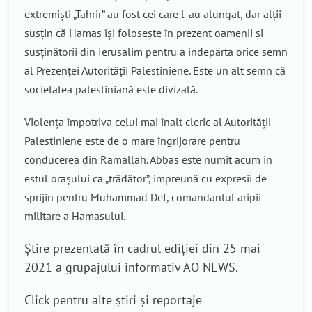
extremiști „Tahrir” au fost cei care l-au alungat, dar alții
susțin că Hamas își folosește în prezent oamenii și
susținătorii din Ierusalim pentru a îndepărta orice semn
al Prezenței Autorității Palestiniene. Este un alt semn că
societatea palestiniană este divizată.
Violența împotriva celui mai înalt cleric al Autorității
Palestiniene este de o mare îngrijorare pentru
conducerea din Ramallah. Abbas este numit acum în
estul orașului ca „trădător”, împreună cu expresii de
sprijin pentru Muhammad Def, comandantul aripii
militare a Hamasului.
Știre prezentată în cadrul ediției din 25 mai
2021 a grupajului informativ AO NEWS.
Click pentru alte știri și reportaje