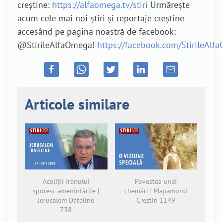
creștine:
https://alfaomega.tv/stiri
Urmărește
acum cele mai noi știri și reportaje creștine
accesând pe pagina noastră de facebook:
@StirileAlfaOmega!
https://facebook.com/StirileAl
Articole similare
Acoliții Iranului
Povestea unei
sporesc amenințările |
chemări | Mapamond
Jerusalem Dateline
Creștin 1149
738