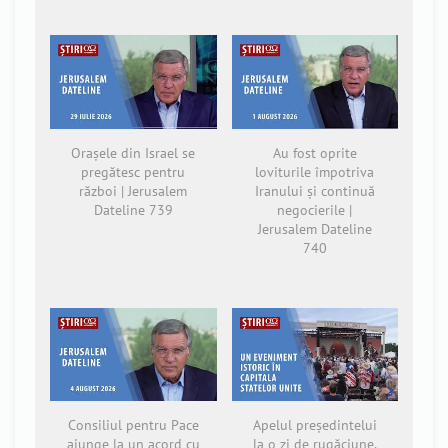
Orașele din Israel se
Au fost oprite
pregătesc pentru
loviturile împotriva
război | Jerusalem
Iranului și continuă
Dateline 739
negocierile |
Jerusalem Dateline
740
Consiliul pentru Pace
Apelul președintelui
ajunge la un acord cu
la o zi de rugăciune,