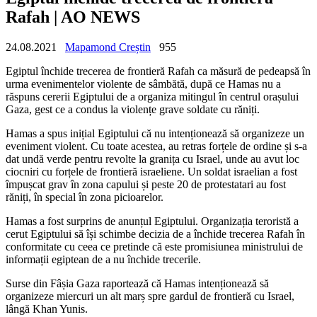
Rafah | AO NEWS
24.08.2021
Mapamond Creștin
955
Egiptul închide trecerea de frontieră Rafah ca măsură de pedeapsă în
urma evenimentelor violente de sâmbătă, după ce Hamas nu a
răspuns cererii Egiptului de a organiza mitingul în centrul orașului
Gaza, gest ce a condus la violențe grave soldate cu răniți.
Hamas a spus inițial Egiptului că nu intenționează să organizeze un
eveniment violent. Cu toate acestea, au retras forțele de ordine și s-a
dat undă verde pentru revolte la granița cu Israel, unde au avut loc
ciocniri cu forțele de frontieră israeliene. Un soldat israelian a fost
împușcat grav în zona capului și peste 20 de protestatari au fost
răniți, în special în zona picioarelor.
Hamas a fost surprins de anunțul Egiptului. Organizația teroristă a
cerut Egiptului să își schimbe decizia de a închide trecerea Rafah în
conformitate cu ceea ce pretinde că este promisiunea ministrului de
informații egiptean de a nu închide trecerile.
Surse din Fâșia Gaza raportează că Hamas intenționează să
organizeze miercuri un alt marș spre gardul de frontieră cu Israel,
lângă Khan Yunis.