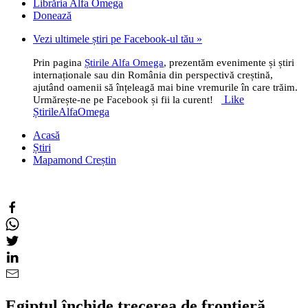
Librăria Alfa Omega
Donează
Vezi ultimele știri pe Facebook-ul tău »
Prin pagina
Știrile Alfa Omega
, prezentăm evenimente și știri
internaționale sau din România din perspectivă creștină,
ajutând oamenii să înțeleagă mai bine vremurile în care trăim.
Like
Urmărește-ne pe Facebook și fii la curent!
ȘtirileAlfaOmega
Acasă
Știri
Mapamond Creștin
Egiptul închide trecerea de frontieră