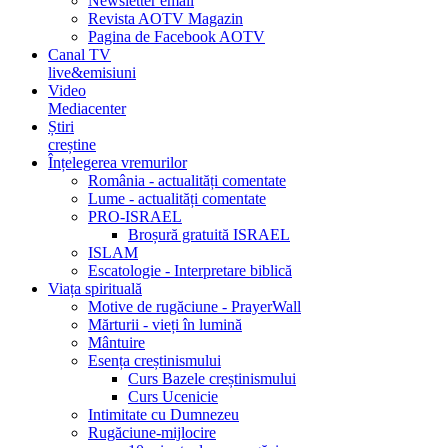
Newsletter email
Revista AOTV Magazin
Pagina de Facebook AOTV
Canal TV
live&emisiuni
Video
Mediacenter
Știri
creștine
Înțelegerea vremurilor
România - actualități comentate
Lume - actualități comentate
PRO-ISRAEL
Broșură gratuită ISRAEL
ISLAM
Escatologie - Interpretare biblică
Viața spirituală
Motive de rugăciune - PrayerWall
Mărturii - vieți în lumină
Mântuire
Esența creștinismului
Curs Bazele creștinismului
Curs Ucenicie
Intimitate cu Dumnezeu
Rugăciune-mijlocire