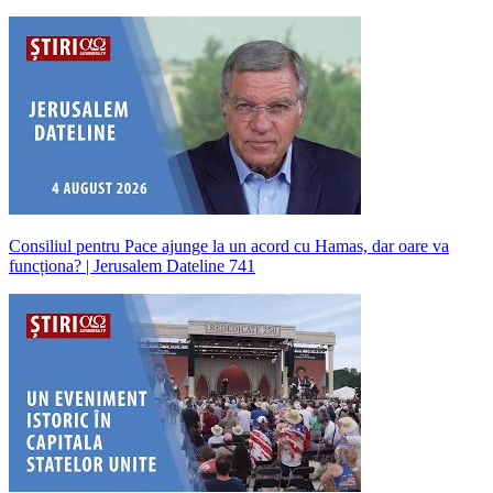
Consiliul pentru Pace ajunge la un acord cu Hamas, dar oare va
funcționa? | Jerusalem Dateline 741