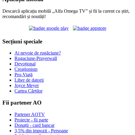
Descarcă aplicația mobilă „Alfa Omega TV” și fii la curent cu știri,
recomandări și noutăți!
Secțiuni speciale
Ai nevoie de rugăciune?
Rugaciune-Prayerwall
Devoțional
Creaționism
Pro-Viață
Liber de datorii
Joyce Meyer
Cartea Cărților
Fii partener AO
Partener AOTV
Proiecte - fii parte
Donații - card bancar
3,5% din impozit - Persoane