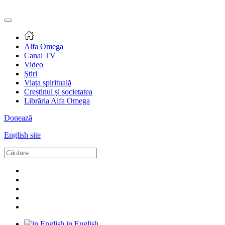
Alfa Omega
Canal TV
Video
Știri
Viața spirituală
Creștinul și societatea
Librăria Alfa Omega
Donează
English site
in English