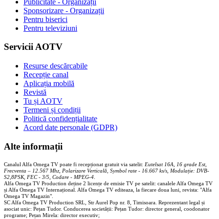
Publicitate - Organizații
Sponsorizare - Organizații
Pentru biserici
Pentru televiziuni
Servicii AOTV
Resurse descărcabile
Recepție canal
Aplicația mobilă
Revistă
Tu și AOTV
Termeni și condiții
Politică confidențialitate
Acord date personale (GDPR)
Alte informații
Canalul Alfa Omega TV poate fi recepționat gratuit via satelit:
Eutelsat 16A, 16 grade Est,
Frecventa – 12.567 Mhz, Polarizare
Vertica
lă, Symbol rate - 16.667 ks/s, Modulație: DVB-
S2,8PSK, FEC - 3/5, Codare - MPEG-4
.
Alfa Omega TV Production deține 2 licențe de emisie TV pe satelit: canalele Alfa Omega TV
și Alfa Omega TV Internațional. Alfa Omega TV editeaza, la fiecare doua luni, revista: "Alfa
Omega TV Magazin".
SC Alfa Omega TV Production SRL, Str Aurel Pop nr. 8, Timisoara. Reprezentant legal și
asociat unic: Pețan Tudor. Conducerea societății: Pețan Tudor: director general, coodonator
programe; Pețan Mirela: director executiv;