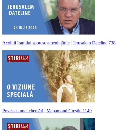
Acoliții Iranului sporesc amenințările | Jerusalem Dateline 738
Povestea unei chemări | Mapamond Creștin 1149