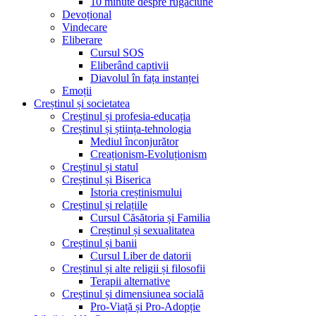
10 minute despre rugăciune
Devoțional
Vindecare
Eliberare
Cursul SOS
Eliberând captivii
Diavolul în fața instanței
Emoții
Creștinul și societatea
Creștinul și profesia-educația
Creștinul și știința-tehnologia
Mediul înconjurător
Creaționism-Evoluționism
Creștinul și statul
Creștinul și Biserica
Istoria creștinismului
Creștinul și relațiile
Cursul Căsătoria și Familia
Creștinul și sexualitatea
Creștinul și banii
Cursul Liber de datorii
Creștinul și alte religii și filosofii
Terapii alternative
Creștinul și dimensiunea socială
Pro-Viață și Pro-Adopție