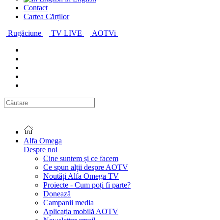
Contact
Cartea Cărților
Rugăciune
TV LIVE
AOTVi
Alfa Omega
Despre noi
Cine suntem și ce facem
Ce spun alții despre AOTV
Noutăți Alfa Omega TV
Proiecte - Cum poți fi parte?
Donează
Campanii media
Aplicația mobilă AOTV