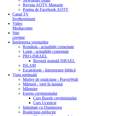
Newsletter email
Revista AOTV Magazin
Pagina de Facebook AOTV
Canal TV
live&emisiuni
Video
Mediacenter
Știri
creștine
Înțelegerea vremurilor
România - actualități comentate
Lume - actualități comentate
PRO-ISRAEL
Broșură gratuită ISRAEL
ISLAM
Escatologie - Interpretare biblică
Viața spirituală
Motive de rugăciune - PrayerWall
Mărturii - vieți în lumină
Mântuire
Esența creștinismului
Curs Bazele creștinismului
Curs Ucenicie
Intimitate cu Dumnezeu
Rugăciune-mijlocire