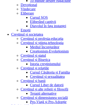
10 minute despre rugăciune
Devoțional
Vindecare
Eliberare
Cursul SOS
Eliberând captivii
Diavolul în fața instanței
Emoții
Creștinul și societatea
Creștinul și profesia-educația
Creștinul și știința-tehnologia
Mediul înconjurător
Creaționism-Evoluționism
Creștinul și statul
Creștinul și Biserica
Istoria creștinismului
Creștinul și relațiile
Cursul Căsătoria și Familia
Creștinul și sexualitatea
Creștinul și banii
Cursul Liber de datorii
Creștinul și alte religii și filosofii
Terapii alternative
Creștinul și dimensiunea socială
Pro-Viață și Pro-Adopție