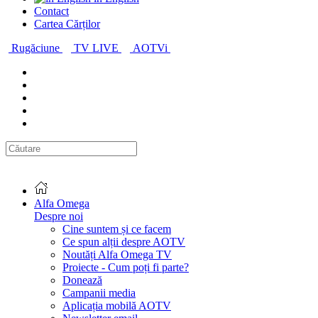
Contact
Cartea Cărților
Rugăciune
TV LIVE
AOTVi
Alfa Omega
Despre noi
Cine suntem și ce facem
Ce spun alții despre AOTV
Noutăți Alfa Omega TV
Proiecte - Cum poți fi parte?
Donează
Campanii media
Aplicația mobilă AOTV