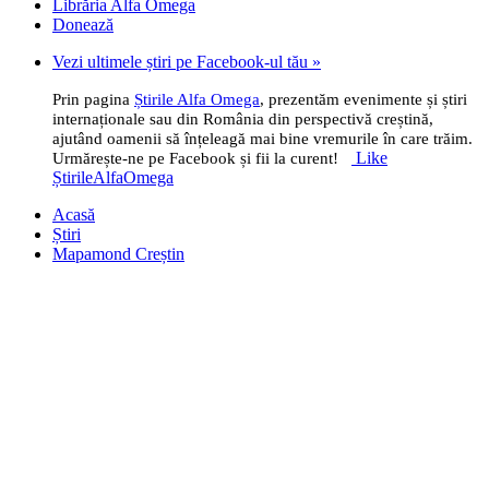
Librăria Alfa Omega
Donează
Vezi ultimele știri pe Facebook-ul tău »
Prin pagina
Știrile Alfa Omega
, prezentăm evenimente și știri
internaționale sau din România din perspectivă creștină,
ajutând oamenii să înțeleagă mai bine vremurile în care trăim.
Like
Urmărește-ne pe Facebook și fii la curent!
ȘtirileAlfaOmega
Acasă
Știri
Mapamond Creștin