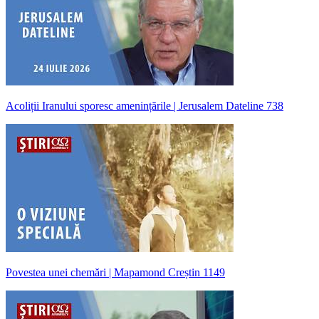
Acoliții Iranului sporesc amenințările | Jerusalem Dateline 738
Povestea unei chemări | Mapamond Creștin 1149