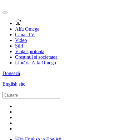
Alfa Omega
Canal TV
Video
Știri
Viața spirituală
Creștinul și societatea
Librăria Alfa Omega
Donează
English site
in English