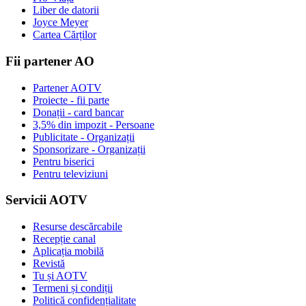
Liber de datorii
Joyce Meyer
Cartea Cărților
Fii partener AO
Partener AOTV
Proiecte - fii parte
Donații - card bancar
3,5% din impozit - Persoane
Publicitate - Organizații
Sponsorizare - Organizații
Pentru biserici
Pentru televiziuni
Servicii AOTV
Resurse descărcabile
Recepție canal
Aplicația mobilă
Revistă
Tu și AOTV
Termeni și condiții
Politică confidențialitate