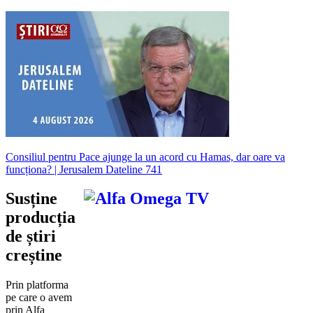
Consiliul pentru Pace ajunge la un acord cu Hamas, dar oare va
funcționa? | Jerusalem Dateline 741
Susține
producția
de știri
creștine
Prin platforma
pe care o avem
prin Alfa