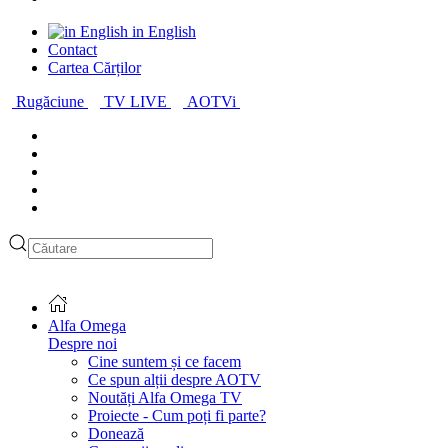
in English
Contact
Cartea Cărților
Rugăciune
TV LIVE
AOTVi
Alfa Omega
Despre noi
Cine suntem și ce facem
Ce spun alții despre AOTV
Noutăți Alfa Omega TV
Proiecte - Cum poți fi parte?
Donează