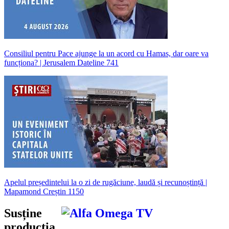
Consiliul pentru Pace ajunge la un acord cu Hamas, dar oare va
funcționa? | Jerusalem Dateline 741
Apelul președintelui la o zi de rugăciune, laudă și recunoștință |
Mapamond Creștin 1150
Susține
producția