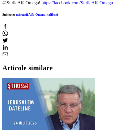
@StirileAlfaOmega!
https://facebook.com/StirileAlfaOmega
Subiecte:
mărturii Alfa Omega
,
talibani
Articole similare