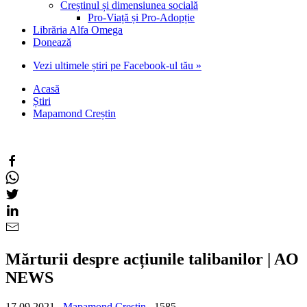
Creștinul și dimensiunea socială
Pro-Viață și Pro-Adopție
Librăria Alfa Omega
Donează
Vezi ultimele știri pe Facebook-ul tău »
Acasă
Știri
Mapamond Creștin
Mărturii despre acțiunile talibanilor | AO
NEWS
17.09.2021
Mapamond Creștin
1585