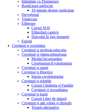
Intimitate cu Dumnezeu
Rugăciune-mijlocire
10 minute despre rugăciune
Devoțional
Vindecare
Eliberare
Cursul SOS
Eliberând captivii
Diavolul în fața instanței
Emoții
Creștinul și societatea
Creștinul și profesia-educația
Creștinul și știința-tehnologia
Mediul înconjurător
Creaționism-Evoluționism
Creștinul și statul
Creștinul și Biserica
Istoria creștinismului
Creștinul și relațiile
Cursul Căsătoria și Familia
Creștinul și sexualitatea
Creștinul și banii
Cursul Liber de datorii
Creștinul și alte religii și filosofii
Terapii alternative