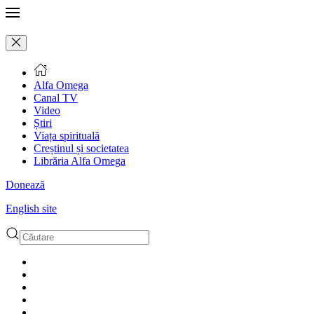
Alfa Omega
Canal TV
Video
Știri
Viața spirituală
Creștinul și societatea
Librăria Alfa Omega
Donează
English site