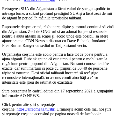
Retragerea SUA din Afganistan a făcut valuri de șoc geo-politic în
întreaga lume, a scăzut profund prestigiul SUA și a lăsat zeci de mii
de afgani în pericol în mâinile teroriștilor talibani.
Rapoartele despre crimă, răzbunare, răpire și tortură continuă să vină
din Afganistan. Zeci de ONG-uri și-au adunat forțele și resursele
pentru a ajuta afganii să scape și, acolo unde este posibil, să ofere
ajutor practic. CBN News a discutat cu Dave Eubank, fondatorul
Free Burma Ranger cu sediul în Tadjikistanul vecin.
Organizația creștină este acolo pentru a face tot ce poate pentru a
ajuta afganii. Eubank spune că este timpul pentru o mobilizare la
rugăciune pentru poporul din Afganistan. Nu sunt cunoscute cifre
exacte, dar sunt mărturii și poze cu grupuri de 30-40 de persoane
răpite și torturate. Deși oficial talibanii încearcă să recâștige
recunoștere internațională, în ascuns comit atrocități a căror
intensitate este greu de estimat cu exactitate.
Știre prezentată în cadrul ediției din 17 septembrie 2021 a grupajului
informativ AO NEWS.
Click pentru alte știri și reportaje
creștine:
https://alfaomega.tv/stiri
Urmărește acum cele mai noi știri
și reportaje creștine accesând pe pagina noastră de facebook: