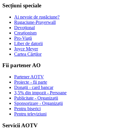
Secțiuni speciale
Ai nevoie de rugăciune?
Rugaciune-Prayerwall
Devoțional
Creaționism
Pro-Viață
Liber de datorii
Joyce Meyer
Cartea Cărților
Fii partener AO
Partener AOTV
Proiecte - fii parte
Donații - card bancar
3,5% din impozit - Persoane
Publicitate - Organizații
Sponsorizare - Organizații
Pentru biserici
Pentru televiziuni
Servicii AOTV