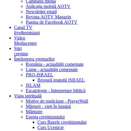
Campanii media
Aplicația mobilă AOTV
Newsletter email
Revista AOTV Magazin
Pagina de Facebook AOTV
Canal TV
live&emisiuni
Video
Mediacenter
Știri
creștine
Înțelegerea vremurilor
România - actualități comentate
Lume - actualități comentate
PRO-ISRAEL
Broșură gratuită ISRAEL
ISLAM
Escatologie - Interpretare biblică
Viața spirituală
Motive de rugăciune - PrayerWall
Mărturii - vieți în lumină
Mântuire
Esența creștinismului
Curs Bazele creștinismului
Curs Ucenicie