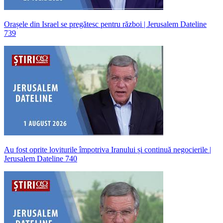
Orașele din Israel se pregătesc pentru război | Jerusalem Dateline
739
Au fost oprite loviturile împotriva Iranului și continuă negocierile |
Jerusalem Dateline 740