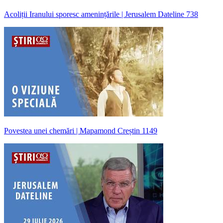
Acoliții Iranului sporesc amenințările | Jerusalem Dateline 738
Povestea unei chemări | Mapamond Creștin 1149