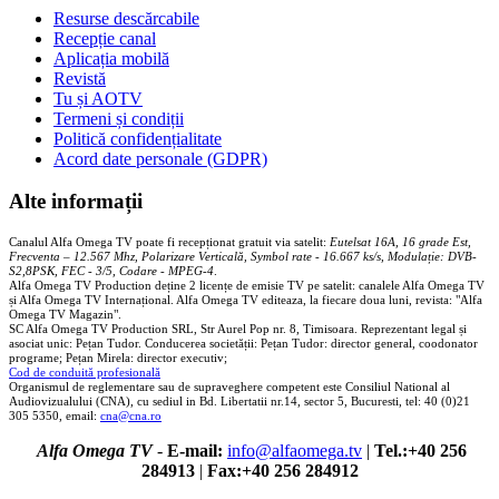
Resurse descărcabile
Recepție canal
Aplicația mobilă
Revistă
Tu și AOTV
Termeni și condiții
Politică confidențialitate
Acord date personale (GDPR)
Alte informații
Canalul Alfa Omega TV poate fi recepționat gratuit via satelit:
Eutelsat 16A, 16 grade Est,
Frecventa – 12.567 Mhz, Polarizare
Vertica
lă, Symbol rate - 16.667 ks/s, Modulație: DVB-
S2,8PSK, FEC - 3/5, Codare - MPEG-4
.
Alfa Omega TV Production deține 2 licențe de emisie TV pe satelit: canalele Alfa Omega TV
și Alfa Omega TV Internațional. Alfa Omega TV editeaza, la fiecare doua luni, revista: "Alfa
Omega TV Magazin".
SC Alfa Omega TV Production SRL, Str Aurel Pop nr. 8, Timisoara. Reprezentant legal și
asociat unic: Pețan Tudor. Conducerea societății: Pețan Tudor: director general, coodonator
programe; Pețan Mirela: director executiv;
Cod de conduită profesională
Organismul de reglementare sau de supraveghere competent este Consiliul National al
Audiovizualului (CNA), cu sediul in Bd. Libertatii nr.14, sector 5, Bucuresti, tel: 40 (0)21
305 5350, email:
cna@cna.ro
Alfa Omega TV
-
E-mail:
info@alfaomega.tv
|
Tel.:+40 256
284913
|
Fax:+40 256 284912