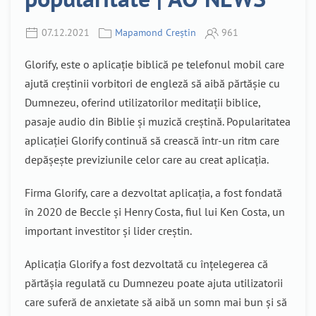
07.12.2021
Mapamond Creștin
961
Glorify, este o aplicație biblică pe telefonul mobil care
ajută creștinii vorbitori de engleză să aibă părtășie cu
Dumnezeu, oferind utilizatorilor meditații biblice,
pasaje audio din Biblie și muzică creștină. Popularitatea
aplicației Glorify continuă să crească într-un ritm care
depășește previziunile celor care au creat aplicația.
Firma Glorify, care a dezvoltat aplicația, a fost fondată
în 2020 de Beccle și Henry Costa, fiul lui Ken Costa, un
important investitor și lider creștin.
Aplicația Glorify a fost dezvoltată cu înțelegerea că
părtășia regulată cu Dumnezeu poate ajuta utilizatorii
care suferă de anxietate să aibă un somn mai bun și să