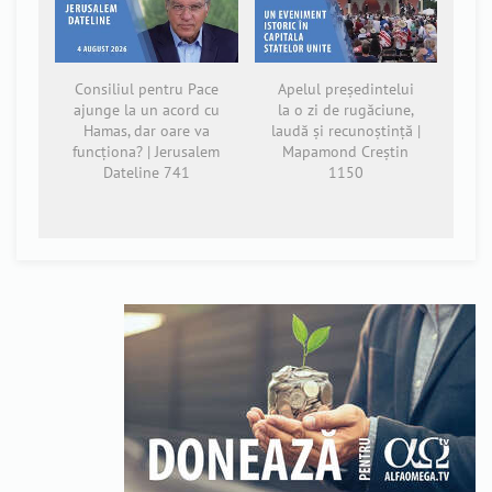
Consiliul pentru Pace
Apelul președintelui
ajunge la un acord cu
la o zi de rugăciune,
Hamas, dar oare va
laudă și recunoștință |
funcționa? | Jerusalem
Mapamond Creștin
Dateline 741
1150