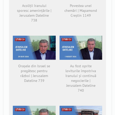
Acoliții Iranului
Povestea unei
sporesc amenințările |
chemări | Mapamond
Jerusalem Dateline
Creștin 1149
738
Orașele din Israel se
Au fost oprite
pregătesc pentru
loviturile împotriva
război | Jerusalem
Iranului și continuă
Dateline 739
negocierile |
Jerusalem Dateline
740