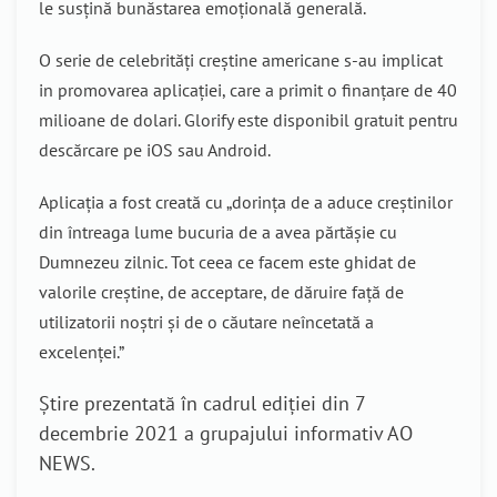
le susțină bunăstarea emoțională generală.
O serie de celebrități creștine americane s-au implicat
in promovarea aplicației, care a primit o finanțare de 40
milioane de dolari. Glorify este disponibil gratuit pentru
descărcare pe iOS sau Android.
Aplicația a fost creată cu „dorința de a aduce creștinilor
din întreaga lume bucuria de a avea părtășie cu
Dumnezeu zilnic. Tot ceea ce facem este ghidat de
valorile creștine, de acceptare, de dăruire față de
utilizatorii noștri și de o căutare neîncetată a
excelenței.”
Știre prezentată în cadrul ediției din 7
decembrie 2021 a grupajului informativ AO
NEWS.