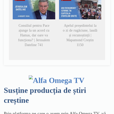
Consiliul pentru Pace
Apelul președintelui la
ajunge la un acord cu
o zi de rugăciune, laudă
Hamas, dar oare va
și recunoștință |
funcționa? | Jerusalem
Mapamond Creștin
Dateline 741
1150
Susține producția de știri
creștine
Prin platforma pe care o avem prin Alfa Omega TV, vă