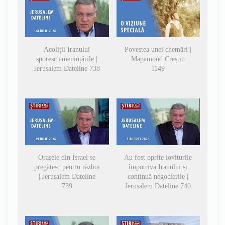
Acoliții Iranului
Povestea unei chemări |
sporesc amenințările |
Mapamond Creștin
Jerusalem Dateline 738
1149
Orașele din Israel se
Au fost oprite loviturile
pregătesc pentru război
împotriva Iranului și
| Jerusalem Dateline
continuă negocierile |
739
Jerusalem Dateline 740