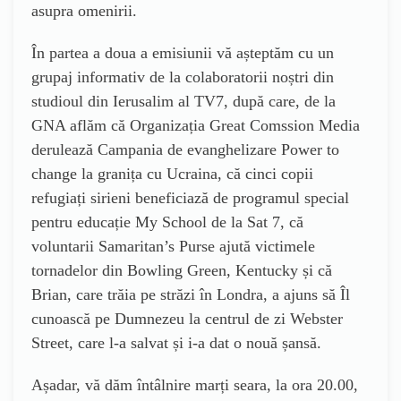
asupra omenirii.
În partea a doua a emisiunii vă așteptăm cu un
grupaj informativ de la colaboratorii noștri din
studioul din Ierusalim al TV7, după care, de la
GNA aflăm că Organizația Great Comssion Media
derulează Campania de evanghelizare Power to
change la granița cu Ucraina, că cinci copii
refugiați sirieni beneficiază de programul special
pentru educație My School de la Sat 7, că
voluntarii Samaritan’s Purse ajută victimele
tornadelor din Bowling Green, Kentucky și că
Brian, care trăia pe străzi în Londra, a ajuns să Îl
cunoască pe Dumnezeu la centrul de zi Webster
Street, care l-a salvat și i-a dat o nouă șansă.
Așadar, vă dăm întâlnire marți seara, la ora 20.00,