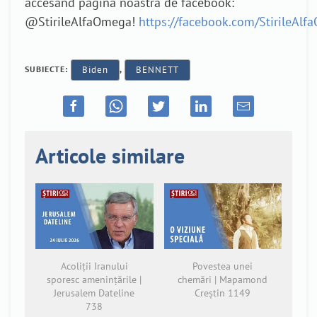
accesând pagina noastră de facebook:
@StirileAlfaOmega!
https://facebook.com/StirileAl
SUBIECTE:
Biden
,
BENNETT
Articole similare
Acoliții Iranului
Povestea unei
sporesc amenințările |
chemări | Mapamond
Jerusalem Dateline
Creștin 1149
738