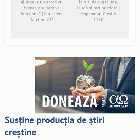
ajunge la un acord cu
la o zi de rugăciune,
Hamas, dar oare va
laudă și recunoștință |
funcționa? | Jerusalem
Mapamond Creștin
Dateline 741
1150
Susține producția de știri
creștine