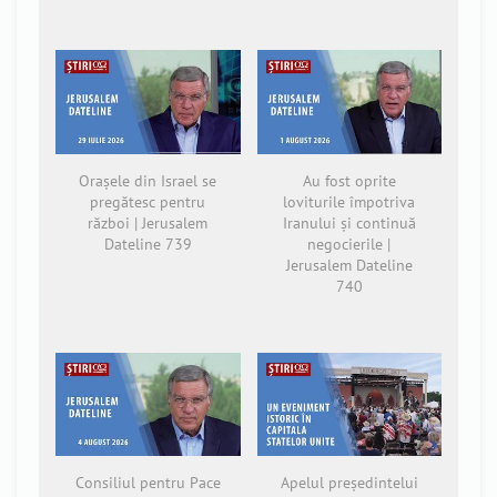
Orașele din Israel se
Au fost oprite
pregătesc pentru
loviturile împotriva
război | Jerusalem
Iranului și continuă
Dateline 739
negocierile |
Jerusalem Dateline
740
Consiliul pentru Pace
Apelul președintelui