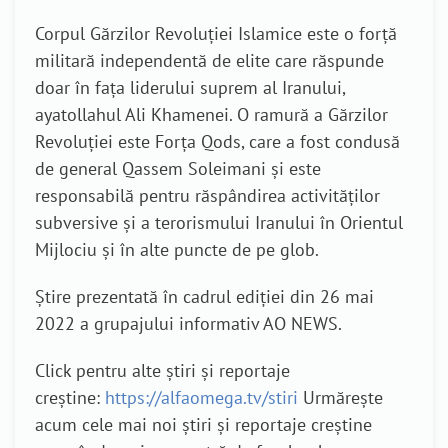
Corpul Gărzilor Revoluției Islamice este o forță
militară independentă de elite care răspunde
doar în fața liderului suprem al Iranului,
ayatollahul Ali Khamenei. O ramură a Gărzilor
Revoluției este Forța Qods, care a fost condusă
de general Qassem Soleimani și este
responsabilă pentru răspândirea activităților
subversive și a terorismului Iranului în Orientul
Mijlociu și în alte puncte de pe glob.
Știre prezentată în cadrul ediției din 26 mai
2022 a grupajului informativ AO NEWS.
Click pentru alte știri și reportaje
creștine:
https://alfaomega.tv/stiri
Urmărește
acum cele mai noi știri și reportaje creștine