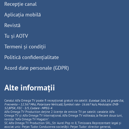
Recepție canal
Aplicația mobilă
Revistă
Tu și AOTV
Termeni și condiții
Politică confidențialitate
Acord date personale (GDPR)
Alte informații
Canalul Alfa Omega TV poate fi recepționat gratuit via satelit:
Eutelsat 16A, 16 grade Est,
Frecventa – 12.567 Mhz, Polarizare
Vertica
lă, Symbol rate - 16.667 ks/s, Modulație: DVB-
S2,8PSK, FEC - 3/5, Codare - MPEG-4
.
Alfa Omega TV Production deține 2 licențe de emisie TV pe satelit: canalele Alfa
Omega TV și Alfa Omega TV Internațional. Alfa Omega TV editeaza, la fiecare doua luni,
revista: "Alfa Omega TV Magazin".
SC Alfa Omega TV Production SRL, Str Aurel Pop nr. 8, Timisoara. Reprezentant legal și
asociat unic: Pețan Tudor. Conducerea societății: Pețan Tudor: director general,