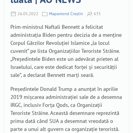
26.05.2022
Mapamond Creștin
635
Prim-ministrul Naftali Bennett a felicitat
administrația Biden pentru decizia de a menține
Corpul Gărzilor Revoluției Islamice „la locul
cuvenit” pe lista Organizațiilor Teroriste Străine.
„Președintele Biden este un adevărat prieten al
Israelului, care este dedicat forței și securității
sale”, a declarat Bennett marți seară.
Președintele Donald Trump a anunțat în aprilie
2019 mișcarea administrației sale de a desemna
IRGC, inclusiv Forța Qods, ca Organizații
Teroriste Străine. Această desemnare reprezintă
prima dată când SUA a desemnat vreodată o
parte a unui alt guvern ca organizație teroristă.