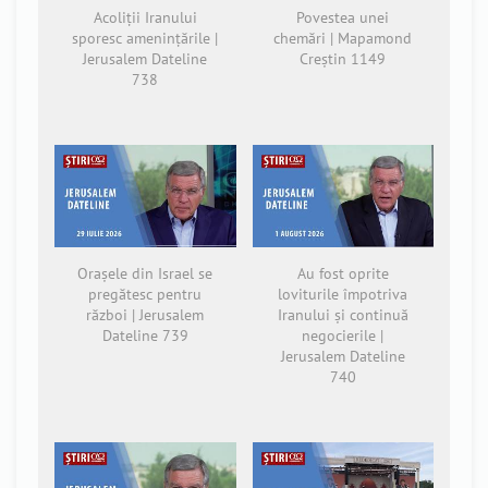
Acoliții Iranului
Povestea unei
sporesc amenințările |
chemări | Mapamond
Jerusalem Dateline
Creștin 1149
738
Orașele din Israel se
Au fost oprite
pregătesc pentru
loviturile împotriva
război | Jerusalem
Iranului și continuă
Dateline 739
negocierile |
Jerusalem Dateline
740