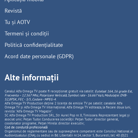
Revistă
Tu și AOTV
Termeni și condiții
Politică confidențialitate
Acord date personale (GDPR)
Alte informații
Canalul Alfa Omega TV poate fi recepționat gratuit via satelit:
Eutelsat 16A, 16 grade Est,
Frecventa – 12.567 Mhz, Polarizare
Vertica
lă, Symbol rate - 16.667 ks/s, Modulație: DVB-
S2,8PSK, FEC - 3/5, Codare - MPEG-4
.
Alfa Omega TV Production deține 2 licențe de emisie TV pe satelit: canalele Alfa
Omega TV și Alfa Omega TV Internațional. Alfa Omega TV editeaza, la fiecare doua luni,
revista: "Alfa Omega TV Magazin".
SC Alfa Omega TV Production SRL, Str Aurel Pop nr. 8, Timisoara. Reprezentant legal și
asociat unic: Pețan Tudor. Conducerea societății: Pețan Tudor: director general,
coodonator programe; Pețan Mirela: director executiv;
Cod de conduită profesională
Organismul de reglementare sau de supraveghere competent este Consiliul National al
Audiovizualului (CNA), cu sediul in Bd. Libertatii nr.14, sector 5, Bucuresti, tel: 40 (0)21