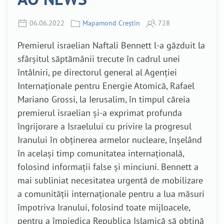
06.06.2022
Mapamond Creștin
728
Premierul israelian Naftali Bennett l-a găzduit la
sfârșitul săptămânii trecute în cadrul unei
întâlniri, pe directorul general al Agenției
Internaționale pentru Energie Atomică, Rafael
Mariano Grossi, la Ierusalim, în timpul căreia
premierul israelian și-a exprimat profunda
îngrijorare a Israelului cu privire la progresul
Iranului în obținerea armelor nucleare, înșelând
în același timp comunitatea internațională,
folosind informații false și minciuni. Bennett a
mai subliniat necesitatea urgentă de mobilizare
a comunității internaționale pentru a lua măsuri
împotriva Iranului, folosind toate mijloacele,
pentru a împiedica Republica Islamică să obțină