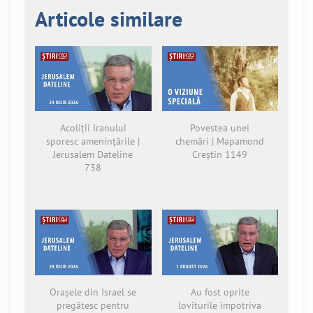
Articole similare
Acoliții Iranului
Povestea unei
sporesc amenințările |
chemări | Mapamond
Jerusalem Dateline
Creștin 1149
738
Orașele din Israel se
Au fost oprite
pregătesc pentru
loviturile împotriva