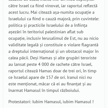
către Israel ca fiind vinovat, iar raportul reflectă
acest lucru. Mai citează așa-numita ocupație a
Israelului ca fiind o cauză majoră, prin cuvintele:
politica și practicile Israelului de a înființa
așezări în teritoriul palestinian aflat sub
ocupație, inclusiv Ierusalimul de Est, nu au nicio
validitate legală și constituie o violare flagrantă
a dreptului internațional și un obstacol major în
calea păcii. Deși Hamas și alte grupări teroriste
au lansat peste 4 000 de rachete către Israel,
raportul citează Hamas doar de trei ori, în timp
ce Israelul apare de 157 de ori. Iranul nici nu
este menționat, măcar că ei au finanțat și au
înarmat Hamasul în timpul războiului.
Protestatori: Iubim Hamasul, iubim Hamasul !