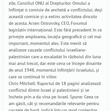
zile, Consiliul ONU al Drepturilor Omului a
înființat o comisie de anchetă a conflictului, deși
această comisie și-a extins activitatea dincolo
de acesta. Arsen Ostrovsky, CEO, Forumul
legislativ internațional: Este fără precedent în ce
privește amploarea, locația geografică și cel mai
important, momentul ales. Este menit să
analizeze cauzele conflictului israeliano-
palestinian care a escaladat în războiul din luna
mai anul trecut, dar este ceva ce începe dinainte
de anul 1948, momentul înființării Israelului, și
care se continuă în viitor.
Chris Mitchell: Raportul de 18 pagini analizează
conflictul dintre Israel și palestinieni și se
încheie prin a da vina pe Israel. Spune: Ceea ce
am găsit, cât și recomandările relevante pentru
cauzele de bază, indică într-un mod copleșitor