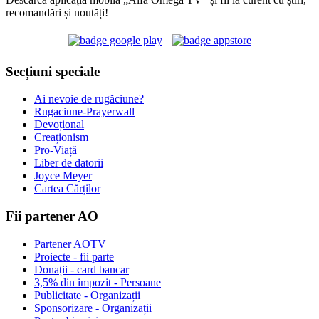
recomandări și noutăți!
Secțiuni speciale
Ai nevoie de rugăciune?
Rugaciune-Prayerwall
Devoțional
Creaționism
Pro-Viață
Liber de datorii
Joyce Meyer
Cartea Cărților
Fii partener AO
Partener AOTV
Proiecte - fii parte
Donații - card bancar
3,5% din impozit - Persoane
Publicitate - Organizații
Sponsorizare - Organizații