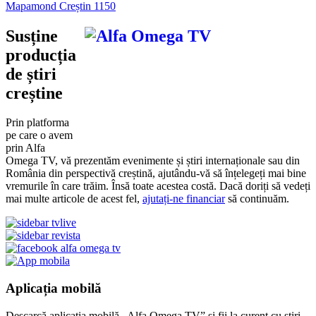
Mapamond Creștin 1150
Susține
producția
de știri
creștine
Prin platforma
pe care o avem
prin Alfa
Omega TV, vă prezentăm evenimente și știri internaționale sau din
România din perspectivă creștină, ajutându-vă să înțelegeți mai bine
vremurile în care trăim. Însă toate acestea costă. Dacă doriți să vedeți
mai multe articole de acest fel,
ajutați-ne financiar
să continuăm.
Aplicația mobilă
Descarcă aplicația mobilă „Alfa Omega TV” și fii la curent cu știri,