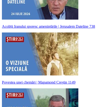
Acoliții Iranului sporesc amenințările | Jerusalem Dateline 738
Povestea unei chemări | Mapamond Creștin 1149