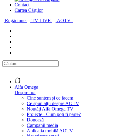
Contact
Cartea Cărților
Rugăciune
TV LIVE
AOTVi
Alfa Omega
Despre noi
Cine suntem și ce facem
Ce spun alții despre AOTV
Noutăți Alfa Omega TV
Proiecte - Cum poți fi parte?
Donează
Campanii media
Aplicația mobilă AOTV