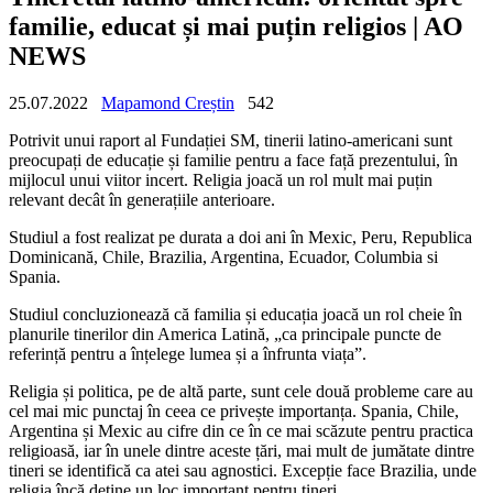
familie, educat și mai puțin religios | AO
NEWS
25.07.2022
Mapamond Creștin
542
Potrivit unui raport al Fundației SM, tinerii latino-americani sunt
preocupați de educație și familie pentru a face față prezentului, în
mijlocul unui viitor incert. Religia joacă un rol mult mai puțin
relevant decât în generațiile anterioare.
Studiul a fost realizat pe durata a doi ani în Mexic, Peru, Republica
Dominicană, Chile, Brazilia, Argentina, Ecuador, Columbia si
Spania.
Studiul concluzionează că familia și educația joacă un rol cheie în
planurile tinerilor din America Latină, „ca principale puncte de
referință pentru a înțelege lumea și a înfrunta viața”.
Religia și politica, pe de altă parte, sunt cele două probleme care au
cel mai mic punctaj în ceea ce privește importanța. Spania, Chile,
Argentina și Mexic au cifre din ce în ce mai scăzute pentru practica
religioasă, iar în unele dintre aceste țări, mai mult de jumătate dintre
tineri se identifică ca atei sau agnostici. Excepție face Brazilia, unde
religia încă deține un loc important pentru tineri.