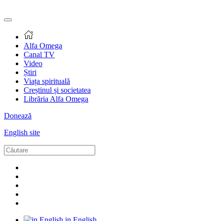
Alfa Omega
Canal TV
Video
Știri
Viața spirituală
Creștinul și societatea
Librăria Alfa Omega
Donează
English site
in English