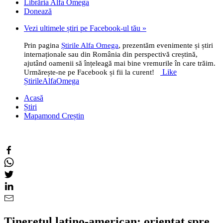
Librăria Alfa Omega
Donează
Vezi ultimele știri pe Facebook-ul tău »
Prin pagina
Știrile Alfa Omega
, prezentăm evenimente și știri
internaționale sau din România din perspectivă creștină,
ajutând oamenii să înțeleagă mai bine vremurile în care trăim.
Like
Urmărește-ne pe Facebook și fii la curent!
ȘtirileAlfaOmega
Acasă
Știri
Mapamond Creștin
Tineretul latino-american: orientat spre