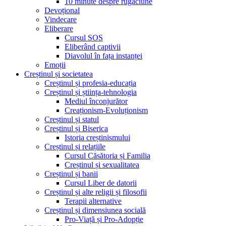
10 minute despre rugăciune
Devoțional
Vindecare
Eliberare
Cursul SOS
Eliberând captivii
Diavolul în fața instanței
Emoții
Creștinul și societatea
Creștinul și profesia-educația
Creștinul și știința-tehnologia
Mediul înconjurător
Creaționism-Evoluționism
Creștinul și statul
Creștinul și Biserica
Istoria creștinismului
Creștinul și relațiile
Cursul Căsătoria și Familia
Creștinul și sexualitatea
Creștinul și banii
Cursul Liber de datorii
Creștinul și alte religii și filosofii
Terapii alternative
Creștinul și dimensiunea socială
Pro-Viață și Pro-Adopție