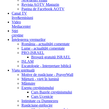
Newsletter email
Revista AOTV Magazin
Pagina de Facebook AOTV
Canal TV
live&emisiuni
Video
Mediacenter
Știri
creștine
Înțelegerea vremurilor
România - actualități comentate
Lume - actualități comentate
PRO-ISRAEL
Broșură gratuită ISRAEL
ISLAM
Escatologie - Interpretare biblică
Viața spirituală
Motive de rugăciune - PrayerWall
Mărturii - vieți în lumină
Mântuire
Esența creștinismului
Curs Bazele creștinismului
Curs Ucenicie
Intimitate cu Dumnezeu
Rugăciune-mijlocire