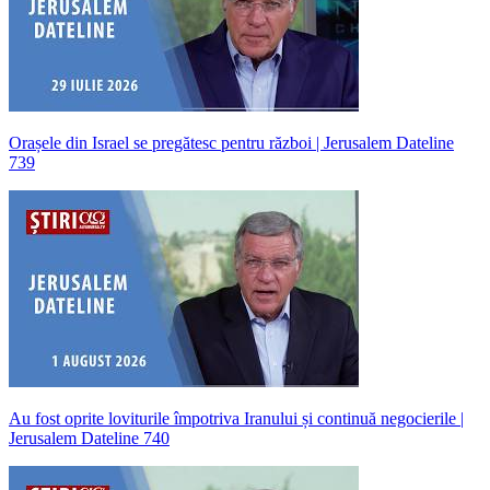
Orașele din Israel se pregătesc pentru război | Jerusalem Dateline
739
Au fost oprite loviturile împotriva Iranului și continuă negocierile |
Jerusalem Dateline 740