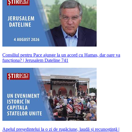
Consiliul pentru Pace ajunge la un acord cu Hamas, dar oare va
funcționa? | Jerusalem Dateline 741
Apelul președintelui la o zi de rugăciune, laudă și recunoștință |