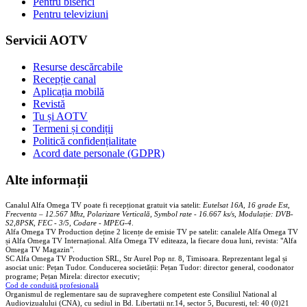
Pentru biserici
Pentru televiziuni
Servicii AOTV
Resurse descărcabile
Recepție canal
Aplicația mobilă
Revistă
Tu și AOTV
Termeni și condiții
Politică confidențialitate
Acord date personale (GDPR)
Alte informații
Canalul Alfa Omega TV poate fi recepționat gratuit via satelit:
Eutelsat 16A, 16 grade Est,
Frecventa – 12.567 Mhz, Polarizare
Vertica
lă, Symbol rate - 16.667 ks/s, Modulație: DVB-
S2,8PSK, FEC - 3/5, Codare - MPEG-4
.
Alfa Omega TV Production deține 2 licențe de emisie TV pe satelit: canalele Alfa Omega TV
și Alfa Omega TV Internațional. Alfa Omega TV editeaza, la fiecare doua luni, revista: "Alfa
Omega TV Magazin".
SC Alfa Omega TV Production SRL, Str Aurel Pop nr. 8, Timisoara. Reprezentant legal și
asociat unic: Pețan Tudor. Conducerea societății: Pețan Tudor: director general, coodonator
programe; Pețan Mirela: director executiv;
Cod de conduită profesională
Organismul de reglementare sau de supraveghere competent este Consiliul National al
Audiovizualului (CNA), cu sediul in Bd. Libertatii nr.14, sector 5, Bucuresti, tel: 40 (0)21