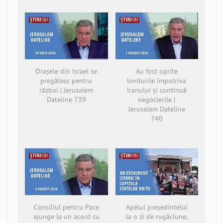
Orașele din Israel se
Au fost oprite
pregătesc pentru
loviturile împotriva
război | Jerusalem
Iranului și continuă
Dateline 739
negocierile |
Jerusalem Dateline
740
Consiliul pentru Pace
Apelul președintelui
ajunge la un acord cu
la o zi de rugăciune,