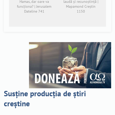
Hamas, dar oare va
laudă și recunoștință |
funcționa? | Jerusalem
Mapamond Creștin
Dateline 741
1150
Susține producția de știri
creștine