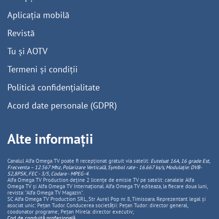
Aplicația mobilă
Revistă
Tu și AOTV
Termeni și condiții
Politică confidențialitate
Acord date personale (GDPR)
Alte informații
Canalul Alfa Omega TV poate fi recepționat gratuit via satelit:
Eutelsat 16A, 16 grade Est,
Frecventa – 12.567 Mhz, Polarizare
Vertica
lă, Symbol rate - 16.667 ks/s, Modulație: DVB-
S2,8PSK, FEC - 3/5, Codare - MPEG-4
.
Alfa Omega TV Production deține 2 licențe de emisie TV pe satelit: canalele Alfa
Omega TV și Alfa Omega TV Internațional. Alfa Omega TV editeaza, la fiecare doua luni,
revista: "Alfa Omega TV Magazin".
SC Alfa Omega TV Production SRL, Str Aurel Pop nr. 8, Timisoara. Reprezentant legal și
asociat unic: Pețan Tudor. Conducerea societății: Pețan Tudor: director general,
coodonator programe; Pețan Mirela: director executiv;
Cod de conduită profesională