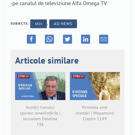
-pe canalul de televiziune Alfa Omega TV
SUBIECTE:
stiri
,
AO NEWS
Articole similare
Acoliții Iranului
Povestea unei
sporesc amenințările |
chemări | Mapamond
Jerusalem Dateline
Creștin 1149
738