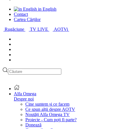
in English
Contact
Cartea Cărților
Rugăciune
TV LIVE
AOTVi
Alfa Omega
Despre noi
Cine suntem și ce facem
Ce spun alții despre AOTV
Noutăți Alfa Omega TV
Proiecte - Cum poți fi parte?
Donează