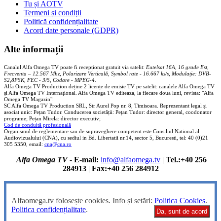
Tu și AOTV
Termeni și condiții
Politică confidențialitate
Acord date personale (GDPR)
Alte informații
Canalul Alfa Omega TV poate fi recepționat gratuit via satelit:
Eutelsat 16A, 16 grade Est,
Frecventa – 12.567 Mhz, Polarizare
Vertica
lă, Symbol rate - 16.667 ks/s, Modulație: DVB-
S2,8PSK, FEC - 3/5, Codare - MPEG-4
.
Alfa Omega TV Production deține 2 licențe de emisie TV pe satelit: canalele Alfa Omega TV
și Alfa Omega TV Internațional. Alfa Omega TV editeaza, la fiecare doua luni, revista: "Alfa
Omega TV Magazin".
SC Alfa Omega TV Production SRL, Str Aurel Pop nr. 8, Timisoara. Reprezentant legal și
asociat unic: Pețan Tudor. Conducerea societății: Pețan Tudor: director general, coodonator
programe; Pețan Mirela: director executiv;
Cod de conduită profesională
Organismul de reglementare sau de supraveghere competent este Consiliul National al
Audiovizualului (CNA), cu sediul in Bd. Libertatii nr.14, sector 5, Bucuresti, tel: 40 (0)21
305 5350, email:
cna@cna.ro
Alfa Omega TV
-
E-mail:
info@alfaomega.tv
|
Tel.:+40 256
284913
|
Fax:+40 256 284912
Alfaomega.tv folosește cookies. Info și setări:
Politica Cookies
.
Politica confidențialitate
.
Da, sunt de acord