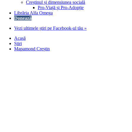
Creștinul și dimensiunea socială
Pro-Viață și Pro-Adopție
Librăria Alfa Omega
Donează
Vezi ultimele știri pe Facebook-ul tău »
Acasă
Știri
Mapamond Creștin