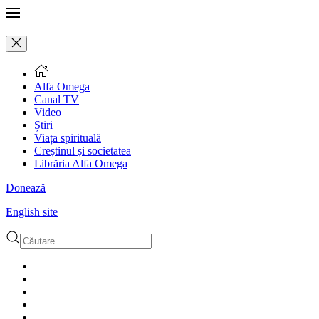
Alfa Omega
Canal TV
Video
Știri
Viața spirituală
Creștinul și societatea
Librăria Alfa Omega
Donează
English site