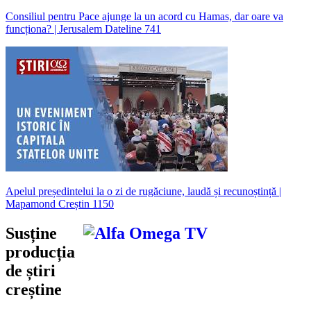
Consiliul pentru Pace ajunge la un acord cu Hamas, dar oare va
funcționa? | Jerusalem Dateline 741
Apelul președintelui la o zi de rugăciune, laudă și recunoștință |
Mapamond Creștin 1150
Susține
producția
de știri
creștine