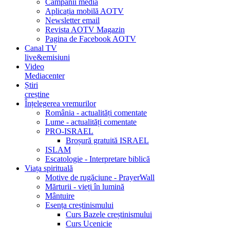
Campanii media
Aplicația mobilă AOTV
Newsletter email
Revista AOTV Magazin
Pagina de Facebook AOTV
Canal TV
live&emisiuni
Video
Mediacenter
Știri
creștine
Înțelegerea vremurilor
România - actualități comentate
Lume - actualități comentate
PRO-ISRAEL
Broșură gratuită ISRAEL
ISLAM
Escatologie - Interpretare biblică
Viața spirituală
Motive de rugăciune - PrayerWall
Mărturii - vieți în lumină
Mântuire
Esența creștinismului
Curs Bazele creștinismului
Curs Ucenicie