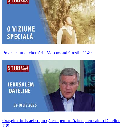
Povestea unei chemări | Mapamond Creștin 1149
Orașele din Israel se pregătesc pentru război | Jerusalem Dateline
739