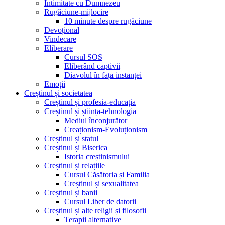
Intimitate cu Dumnezeu
Rugăciune-mijlocire
10 minute despre rugăciune
Devoțional
Vindecare
Eliberare
Cursul SOS
Eliberând captivii
Diavolul în fața instanței
Emoții
Creștinul și societatea
Creștinul și profesia-educația
Creștinul și știința-tehnologia
Mediul înconjurător
Creaționism-Evoluționism
Creștinul și statul
Creștinul și Biserica
Istoria creștinismului
Creștinul și relațiile
Cursul Căsătoria și Familia
Creștinul și sexualitatea
Creștinul și banii
Cursul Liber de datorii
Creștinul și alte religii și filosofii
Terapii alternative