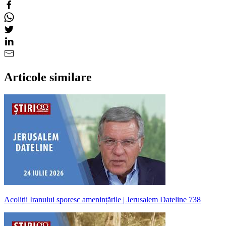
Articole similare
Acoliții Iranului sporesc amenințările | Jerusalem Dateline 738