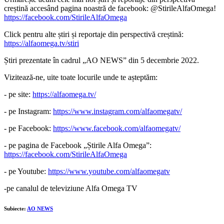
creștină accesând pagina noastră de facebook: @StirileAlfaOmega!
https://facebook.com/StirileAlfaOmega
Click pentru alte știri și reportaje din perspectivă creștină:
https://alfaomega.tv/stiri
Știri prezentate în cadrul „AO NEWS” din 5 decembrie 2022.
Vizitează-ne, uite toate locurile unde te așteptăm:
- pe site:
https://alfaomega.tv/
- pe Instagram:
https://www.instagram.com/alfaomegatv/
- pe Facebook:
https://www.facebook.com/alfaomegatv/
- pe pagina de Facebook „Știrile Alfa Omega”:
https://facebook.com/StirileAlfaOmega
- pe Youtube:
https://www.youtube.com/alfaomegatv
-pe canalul de televiziune Alfa Omega TV
Subiecte:
AO NEWS