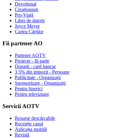
Devoțional
Creaționism
Pro-Viață
Liber de datorii
Joyce Meyer
Cartea Cărților
Fii partener AO
Partener AOTV
Proiecte - fii parte
Donații - card bancar
3,5% din impozit - Persoane
Publicitate - Organizații
Sponsorizare - Organizații
Pentru biserici
Pentru televiziuni
Servicii AOTV
Resurse descărcabile
Recepție canal
Aplicația mobilă
Revistă