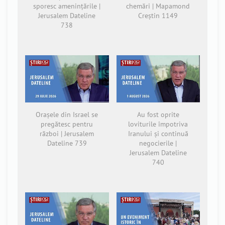
sporesc amenințările |
chemări | Mapamond
Jerusalem Dateline
Creștin 1149
738
Orașele din Israel se
Au fost oprite
pregătesc pentru
loviturile împotriva
război | Jerusalem
Iranului și continuă
Dateline 739
negocierile |
Jerusalem Dateline
740