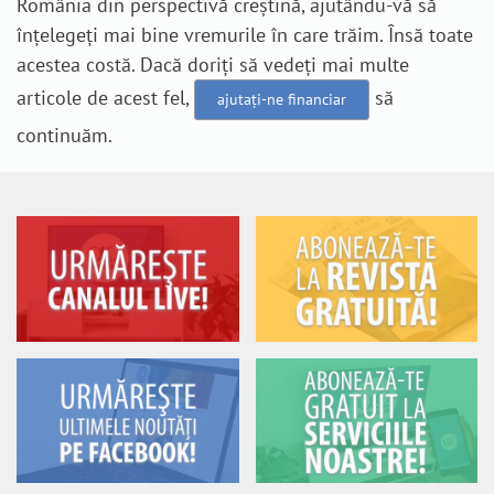
România din perspectivă creștină, ajutându-vă să
înțelegeți mai bine vremurile în care trăim. Însă toate
acestea costă. Dacă doriți să vedeți mai multe
articole de acest fel,
să
ajutați-ne financiar
continuăm.