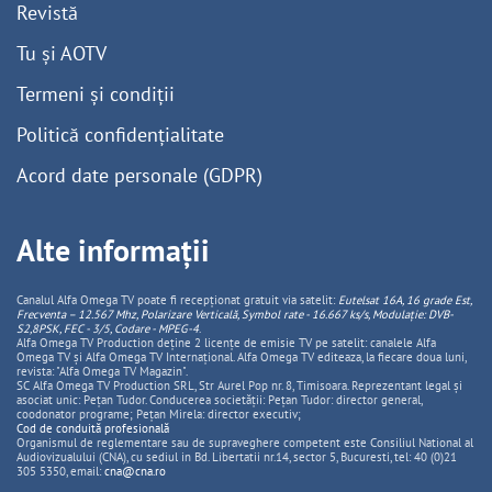
Revistă
Tu și AOTV
Termeni și condiții
Politică confidențialitate
Acord date personale (GDPR)
Alte informații
Canalul Alfa Omega TV poate fi recepționat gratuit via satelit:
Eutelsat 16A, 16 grade Est,
Frecventa – 12.567 Mhz, Polarizare
Vertica
lă, Symbol rate - 16.667 ks/s, Modulație: DVB-
S2,8PSK, FEC - 3/5, Codare - MPEG-4
.
Alfa Omega TV Production deține 2 licențe de emisie TV pe satelit: canalele Alfa
Omega TV și Alfa Omega TV Internațional. Alfa Omega TV editeaza, la fiecare doua luni,
revista: "Alfa Omega TV Magazin".
SC Alfa Omega TV Production SRL, Str Aurel Pop nr. 8, Timisoara. Reprezentant legal și
asociat unic: Pețan Tudor. Conducerea societății: Pețan Tudor: director general,
coodonator programe; Pețan Mirela: director executiv;
Cod de conduită profesională
Organismul de reglementare sau de supraveghere competent este Consiliul National al
Audiovizualului (CNA), cu sediul in Bd. Libertatii nr.14, sector 5, Bucuresti, tel: 40 (0)21
305 5350, email:
cna@cna.ro