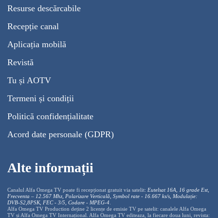
Resurse descărcabile
Recepție canal
Aplicația mobilă
Revistă
Tu și AOTV
Termeni și condiții
Politică confidențialitate
Acord date personale (GDPR)
Alte informații
Canalul Alfa Omega TV poate fi recepționat gratuit via satelit:
Eutelsat 16A, 16 grade Est,
Frecventa – 12.567 Mhz, Polarizare
Vertica
lă, Symbol rate - 16.667 ks/s, Modulație:
DVB-S2,8PSK, FEC - 3/5, Codare - MPEG-4
.
Alfa Omega TV Production deține 2 licențe de emisie TV pe satelit: canalele Alfa Omega
TV și Alfa Omega TV Internațional. Alfa Omega TV editeaza, la fiecare doua luni, revista: