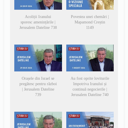
Acoliții Iranului
Povestea unei chemări |
sporesc amenințările |
Mapamond Creștin
Jerusalem Dateline 738
1149
Orașele din Israel se
Au fost oprite loviturile
pregătesc pentru război
împotriva Iranului și
| Jerusalem Dateline
continuă negocierile |
739
Jerusalem Dateline 740