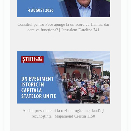
Consiliul pentru Pace ajunge la un acord cu Hamas, dar
oare va funcționa? | Jerusalem Dateline 741
Apelul președintelui la o zi de rugăciune, laudă și
recunoștință | Mapamond Creștin 1150