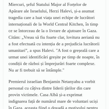
Miercuri, șeful Statului Major al Forțelor de
Apărare ale Israelului, Herzi Halevi, și-a asumat
tragedia care a luat viața unei echipe de lucrători
internaționali de la World Central Kitchen, în timp
ce se întorceau de la o livrare de ajutoare în Gaza.
Cităm: „Vreau să fiu foarte clar, lovitura aeriană nu
a fost efectuată cu intenția de a prejudicia lucrătorii
umanitari”, a spus Halevi. "A fost o greșeală care a
urmat unei identificări greșite pe timp de noapte, în
condiții de război și împrejurări foarte complexe.
Nu ar fi trebuit să se întâmple."
Premierul israelian Benjamin Netanyahu a vorbit
personal cu câțiva dintre liderii țărilor din care
provin victimele.
Casa Albă și-a exprimat
indignarea față de numărul mare de voluntari uciși
în Gaza, aceasta fiind o dovadă a motivului pentru