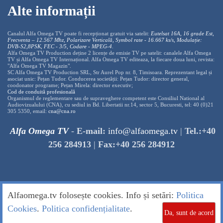
Alte informații
Canalul Alfa Omega TV poate fi recepționat gratuit via satelit:
Eutelsat 16A, 16 grade Est,
Frecventa – 12.567 Mhz, Polarizare
Vertica
lă, Symbol rate - 16.667 ks/s, Modulație:
DVB-S2,8PSK, FEC - 3/5, Codare - MPEG-4
.
Alfa Omega TV Production deține 2 licențe de emisie TV pe satelit: canalele Alfa Omega
TV și Alfa Omega TV Internațional. Alfa Omega TV editeaza, la fiecare doua luni, revista:
"Alfa Omega TV Magazin".
SC Alfa Omega TV Production SRL, Str Aurel Pop nr. 8, Timisoara. Reprezentant legal și
asociat unic: Pețan Tudor. Conducerea societății: Pețan Tudor: director general,
coodonator programe; Pețan Mirela: director executiv;
Cod de conduită profesională
Organismul de reglementare sau de supraveghere competent este Consiliul National al
Audiovizualului (CNA), cu sediul in Bd. Libertatii nr.14, sector 5, Bucuresti, tel: 40 (0)21
305 5350, email:
cna@cna.ro
Alfa Omega TV
-
E-mail:
info@alfaomega.tv
|
Tel.:+40
256 284913
|
Fax:+40 256 284912
Alfaomega.tv folosește cookies. Info și setări:
Politica
Cookies
.
Politica confidențialitate
.
Da, sunt de acord