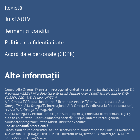
Revistă
Tu și AOTV
Termeni și condiții
Politică confidențialitate
Acord date personale (GDPR)
Alte informații
Canalul Alfa Omega TV poate fi recepționat gratuit via satelit:
Eutelsat 16A, 16 grade Est,
Frecventa – 12.567 Mhz, Polarizare
Vertica
lă, Symbol rate - 16.667 ks/s, Modulație: DVB-
S2,8PSK, FEC - 3/5, Codare - MPEG-4
.
Alfa Omega TV Production deține 2 licențe de emisie TV pe satelit: canalele Alfa
Omega TV și Alfa Omega TV Internațional. Alfa Omega TV editeaza, la fiecare doua luni,
revista: "Alfa Omega TV Magazin".
SC Alfa Omega TV Production SRL, Str Aurel Pop nr. 8, Timisoara. Reprezentant legal și
asociat unic: Pețan Tudor. Conducerea societății: Pețan Tudor: director general,
coodonator programe; Pețan Mirela: director executiv;
Cod de conduită profesională
Organismul de reglementare sau de supraveghere competent este Consiliul National al
Audiovizualului (CNA), cu sediul in Bd. Libertatii nr.14, sector 5, Bucuresti, tel: 40 (0)21
305 5350, email:
cna@cna.ro