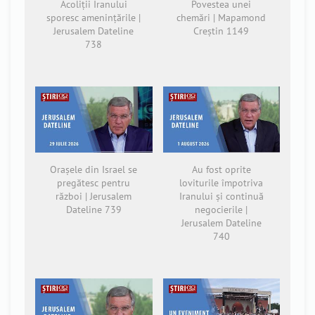
Acoliții Iranului
Povestea unei
sporesc amenințările |
chemări | Mapamond
Jerusalem Dateline
Creștin 1149
738
Orașele din Israel se
Au fost oprite
pregătesc pentru
loviturile împotriva
război | Jerusalem
Iranului și continuă
Dateline 739
negocierile |
Jerusalem Dateline
740