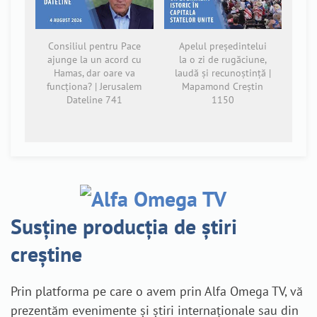
Consiliul pentru Pace
Apelul președintelui
ajunge la un acord cu
la o zi de rugăciune,
Hamas, dar oare va
laudă și recunoștință |
funcționa? | Jerusalem
Mapamond Creștin
Dateline 741
1150
Susține producția de știri
creștine
Prin platforma pe care o avem prin Alfa Omega TV, vă
prezentăm evenimente și știri internaționale sau din