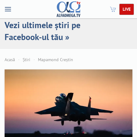
LIVE
Vezi ultimele știri pe
Facebook-ul tău »
Acasă
Știri
Mapamond Creștin