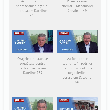
Acoliții Iranului
Povestea unei
sporesc amenințările |
chemări | Mapamond
Jerusalem Dateline
Creștin 1149
738
Orașele din Israel se
Au fost oprite
pregătesc pentru
loviturile împotriva
război | Jerusalem
Iranului și continuă
Dateline 739
negocierile |
Jerusalem Dateline
740