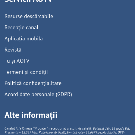
Resurse descărcabile
Recepție canal
Aplicația mobilă
Revistă
Tu și AOTV
Termeni și condiții
Politică confidențialitate
Acord date personale (GDPR)
Alte informații
Canalul Alfa Omega TV poate fi recepționat gratuit via satelit:
Eutelsat 16A, 16 grade Est,
Frecventa – 12.567 Mhz, Polarizare
Vertica
lă, Symbol rate - 16.667 ks/s, Modulație: DVB-