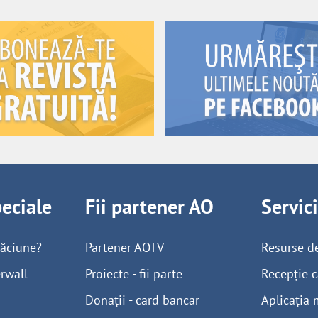
peciale
Fii partener AO
Servic
găciune?
Partener AOTV
Resurse d
rwall
Proiecte - fii parte
Recepție c
Donații - card bancar
Aplicația 