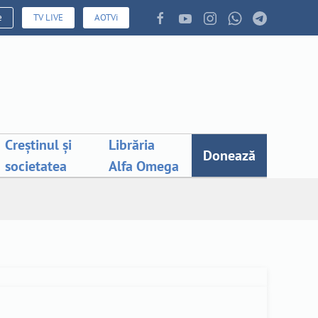
e
TV LIVE
AOTVi
Creștinul și
Librăria
Donează
societatea
Alfa Omega