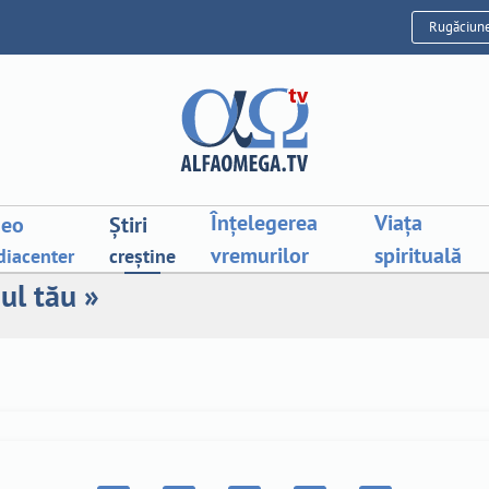
Rugăciun
Înțelegerea
Viața
deo
Știri
vremurilor
spirituală
iacenter
creștine
ul tău »