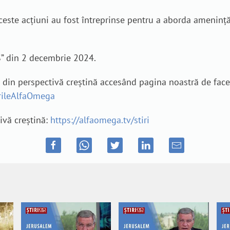
aceste acțiuni au fost întreprinse pentru a aborda ameninț
S” din 2 decembrie 2024.
e din perspectivă creștină accesând pagina noastră de fac
irileAlfaOmega
tivă creștină:
https://alfaomega.tv/stiri