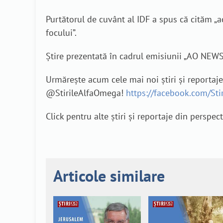
Purtătorul de cuvânt al IDF a spus că cităm „
focului”.
Știre prezentată în cadrul emisiunii „AO NEW
Urmărește acum cele mai noi știri și reportaj
@StirileAlfaOmega!
https://facebook.com/St
Click pentru alte știri și reportaje din perspec
Articole similare