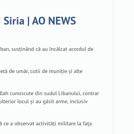
i Siria | AO NEWS
iban, susținând că au încălcat acordul de
etă de umăr, cutii de muniție și alte
ollah cunoscute din sudul Libanului, contrar
lterior locul și au găsit arme, inclusiv
 ce a observat activități militare la fața