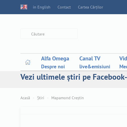
in English
Contact
Cartea Cărților
Type 2 or more characters for
results.
Alfa Omega
Canal TV
Vi
Despre noi
live&emisiuni
Med
Vezi ultimele știri pe Facebook-
Acasă
Știri
Mapamond Creștin