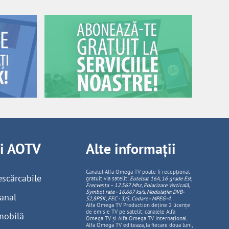
ii AOTV
Alte informații
Canalul Alfa Omega TV poate fi recepționat
escărcabile
gratuit via satelit:
Eutelsat 16A, 16 grade Est,
Frecventa – 12.567 Mhz, Polarizare
Vertica
lă,
Symbol rate - 16.667 ks/s, Modulație: DVB-
anal
S2,8PSK, FEC - 3/5, Codare - MPEG-4
.
Alfa Omega TV Production deține 2 licențe
de emisie TV pe satelit: canalele Alfa
mobilă
Omega TV și Alfa Omega TV Internațional.
Alfa Omega TV editeaza, la fiecare doua luni,