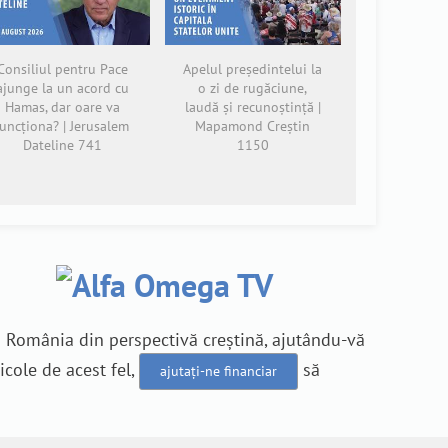
Consiliul pentru Pace
Apelul președintelui la
ajunge la un acord cu
o zi de rugăciune,
Hamas, dar oare va
laudă și recunoștință |
funcționa? | Jerusalem
Mapamond Creștin
Dateline 741
1150
n România din perspectivă creștină, ajutându-vă
icole de acest fel,
să
ajutați-ne financiar