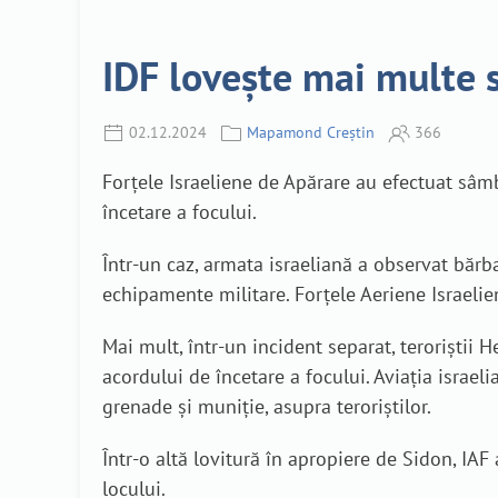
IDF lovește mai multe s
02.12.2024
Mapamond Creștin
366
Forțele Israeliene de Apărare au efectuat sâm
încetare a focului.
Într-un caz, armata israeliană a observat bărb
echipamente militare. Forțele Aeriene Israelie
Mai mult, într-un incident separat, teroriștii
acordului de încetare a focului. Aviația israeli
grenade și muniție, asupra teroriștilor.
Într-o altă lovitură în apropiere de Sidon, IAF 
locului.