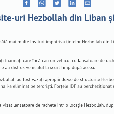
ite-uri Hezbollah din Liban ș
bătă mai multe lovituri împotriva țintelor Hezbollah din L
ați înarmați care încărcau un vehicul cu lansatoare de rach
ne au distrus vehiculul la scurt timp după aceea.
 Hezbollah au fost văzuți apropiindu-se de structurile Hezb
ană i-a eliminat pe terorişti. Forțele IDF au percheziționat u
a vizat lansatoare de rachete într-o locație Hezbollah, după