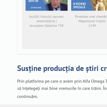
Acoliții Iranului sporesc
Povestea unei chemări
amenințările |
Mapamond Creștin
Jerusalem Dateline 738
1149
Susține producția de știri c
Prin platforma pe care o avem prin Alfa Omega T
să înțelegeți mai bine vremurile în care trăim. Î
continuăm.