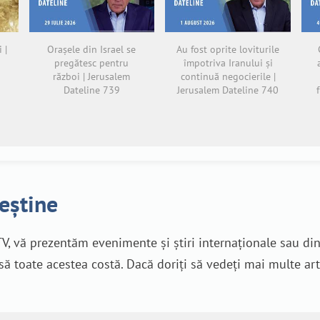
 |
Orașele din Israel se
Au fost oprite loviturile
pregătesc pentru
împotriva Iranului și
război | Jerusalem
continuă negocierile |
Dateline 739
Jerusalem Dateline 740
reștine
V, vă prezentăm evenimente și știri internaționale sau di
nsă toate acestea costă. Dacă doriți să vedeți mai multe art