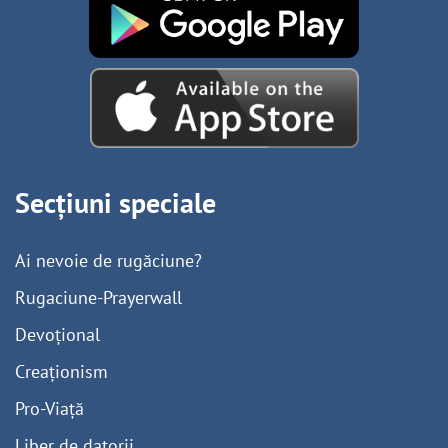
Secțiuni speciale
Ai nevoie de rugăciune?
Rugaciune-Prayerwall
Devoțional
Creaționism
Pro-Viață
Liber de datorii