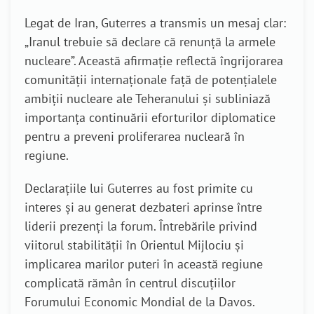
Legat de Iran, Guterres a transmis un mesaj clar:
„Iranul trebuie să declare că renunță la armele
nucleare”. Această afirmație reflectă îngrijorarea
comunității internaționale față de potențialele
ambiții nucleare ale Teheranului și subliniază
importanța continuării eforturilor diplomatice
pentru a preveni proliferarea nucleară în
regiune.
Declarațiile lui Guterres au fost primite cu
interes și au generat dezbateri aprinse între
liderii prezenți la forum. Întrebările privind
viitorul stabilității în Orientul Mijlociu și
implicarea marilor puteri în această regiune
complicată rămân în centrul discuțiilor
Forumului Economic Mondial de la Davos.