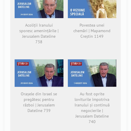
Acoliții Iranului
Povestea unei
sporesc amenințările |
chemări | Mapamond
Jerusalem Dateline
Creștin 1149
738
Orașele din Israel se
Au fost oprite
pregătesc pentru
loviturile împotriva
război | Jerusalem
Iranului și continuă
Dateline 739
negocierile |
Jerusalem Dateline
740