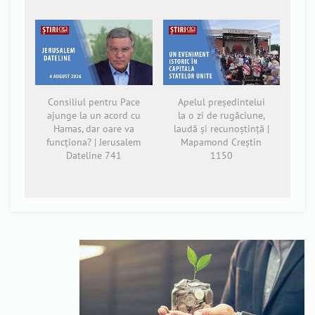
Consiliul pentru Pace
Apelul președintelui
ajunge la un acord cu
la o zi de rugăciune,
Hamas, dar oare va
laudă și recunoștință |
funcționa? | Jerusalem
Mapamond Creștin
Dateline 741
1150