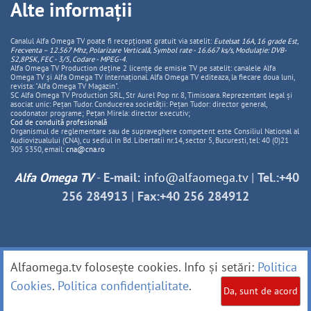
Alte informații
Canalul Alfa Omega TV poate fi recepționat gratuit via satelit:
Eutelsat 16A, 16 grade Est,
Frecventa – 12.567 Mhz, Polarizare
Vertica
lă, Symbol rate - 16.667 ks/s, Modulație: DVB-
S2,8PSK, FEC - 3/5, Codare - MPEG-4
.
Alfa Omega TV Production deține 2 licențe de emisie TV pe satelit: canalele Alfa
Omega TV și Alfa Omega TV Internațional. Alfa Omega TV editeaza, la fiecare doua luni,
revista: "Alfa Omega TV Magazin".
SC Alfa Omega TV Production SRL, Str Aurel Pop nr. 8, Timisoara. Reprezentant legal și
asociat unic: Pețan Tudor. Conducerea societății: Pețan Tudor: director general,
coodonator programe; Pețan Mirela: director executiv;
Cod de conduită profesională
Organismul de reglementare sau de supraveghere competent este Consiliul National al
Audiovizualului (CNA), cu sediul in Bd. Libertatii nr.14, sector 5, Bucuresti, tel: 40 (0)21
305 5350, email:
cna@cna.ro
Alfa Omega TV
-
E-mail:
info@alfaomega.tv
|
Tel.:+40
256 284913
|
Fax:+40 256 284912
Alfaomega.tv folosește cookies. Info și setări:
Politica
Cookies
.
Politica confidențialitate
.
Da, sunt de acord