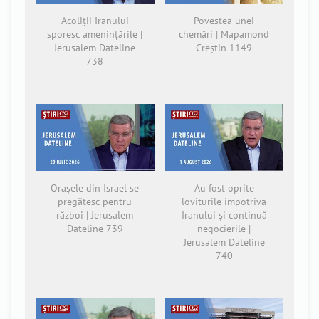
Acoliții Iranului
Povestea unei
sporesc amenințările |
chemări | Mapamond
Jerusalem Dateline
Creștin 1149
738
Orașele din Israel se
Au fost oprite
pregătesc pentru
loviturile împotriva
război | Jerusalem
Iranului și continuă
Dateline 739
negocierile |
Jerusalem Dateline
740