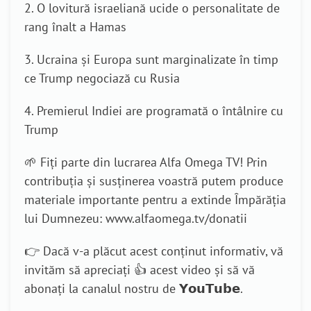
2. O lovitură israeliană ucide o personalitate de
rang înalt a Hamas
3. Ucraina și Europa sunt marginalizate în timp
ce Trump negociază cu Rusia
4. Premierul Indiei are programată o întâlnire cu
Trump
🌱 Fiți parte din lucrarea Alfa Omega TV! Prin
contribuția și susținerea voastră putem produce
materiale importante pentru a extinde Împărăția
lui Dumnezeu: www.alfaomega.tv/donatii
👉 Dacă v-a plăcut acest conținut informativ, vă
invităm să apreciați 👍 acest video și să vă
abonați la canalul nostru de 𝗬𝗼𝘂𝗧𝘂𝗯𝗲.