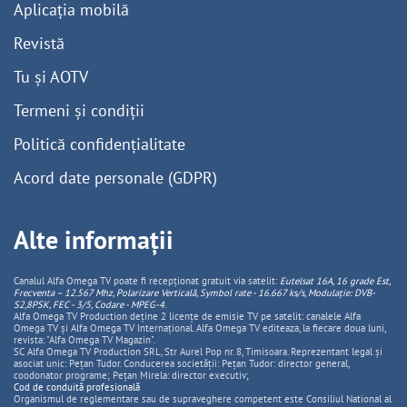
Aplicația mobilă
Revistă
Tu și AOTV
Termeni și condiții
Politică confidențialitate
Acord date personale (GDPR)
Alte informații
Canalul Alfa Omega TV poate fi recepționat gratuit via satelit:
Eutelsat 16A, 16 grade Est,
Frecventa – 12.567 Mhz, Polarizare
Vertica
lă, Symbol rate - 16.667 ks/s, Modulație: DVB-
S2,8PSK, FEC - 3/5, Codare - MPEG-4
.
Alfa Omega TV Production deține 2 licențe de emisie TV pe satelit: canalele Alfa
Omega TV și Alfa Omega TV Internațional. Alfa Omega TV editeaza, la fiecare doua luni,
revista: "Alfa Omega TV Magazin".
SC Alfa Omega TV Production SRL, Str Aurel Pop nr. 8, Timisoara. Reprezentant legal și
asociat unic: Pețan Tudor. Conducerea societății: Pețan Tudor: director general,
coodonator programe; Pețan Mirela: director executiv;
Cod de conduită profesională
Organismul de reglementare sau de supraveghere competent este Consiliul National al