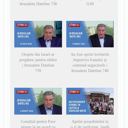
Jerusalem Dateline 738
1149
Orașele din Israel se
Au fost oprite loviturile
pregătesc pentru război
împotriva Iranului și
| Jerusalem Dateline
continuă negocierile |
739
Jerusalem Dateline 740
Consiliul pentru Pace
Apelul președintelui la
ajunge la un acord cu
o zi de rugăciune, laudă