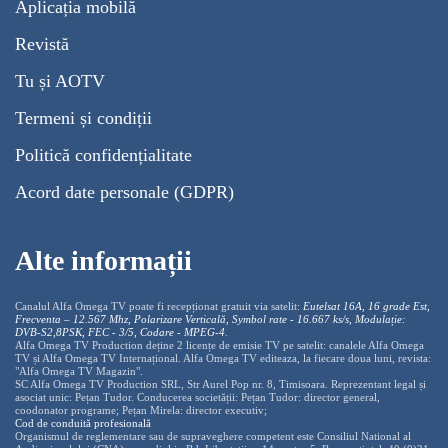
Aplicația mobilă
Revistă
Tu și AOTV
Termeni și condiții
Politică confidențialitate
Acord date personale (GDPR)
Alte informații
Canalul Alfa Omega TV poate fi recepționat gratuit via satelit:
Eutelsat 16A, 16 grade Est,
Frecventa – 12.567 Mhz, Polarizare
Vertica
lă, Symbol rate - 16.667 ks/s, Modulație:
DVB-S2,8PSK, FEC - 3/5, Codare - MPEG-4
.
Alfa Omega TV Production deține 2 licențe de emisie TV pe satelit: canalele Alfa Omega
TV și Alfa Omega TV Internațional. Alfa Omega TV editeaza, la fiecare doua luni, revista:
"Alfa Omega TV Magazin".
SC Alfa Omega TV Production SRL, Str Aurel Pop nr. 8, Timisoara. Reprezentant legal și
asociat unic: Pețan Tudor. Conducerea societății: Pețan Tudor: director general,
coodonator programe; Pețan Mirela: director executiv;
Cod de conduită profesională
Organismul de reglementare sau de supraveghere competent este Consiliul National al