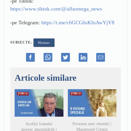
-pe Tiktok:
https://www.tiktok.com/@alfaomega_news
-pe Telegram:
https://t.me/c6GCG6sKInAwYjY8
SUBIECTE:
Hamas
Articole similare
Acoliții Iranului
Povestea unei chemări |
sporesc amenințările |
Mapamond Creștin