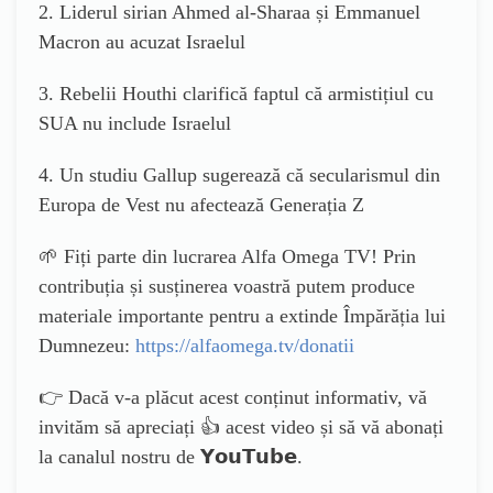
2. Liderul sirian Ahmed al-Sharaa și Emmanuel
Macron au acuzat Israelul
3. Rebelii Houthi clarifică faptul că armistițiul cu
SUA nu include Israelul
4. Un studiu Gallup sugerează că secularismul din
Europa de Vest nu afectează Generația Z
🌱 Fiți parte din lucrarea Alfa Omega TV! Prin
contribuția și susținerea voastră putem produce
materiale importante pentru a extinde Împărăția lui
Dumnezeu:
https://alfaomega.tv/donatii
👉 Dacă v-a plăcut acest conținut informativ, vă
invităm să apreciați 👍 acest video și să vă abonați
la canalul nostru de 𝗬𝗼𝘂𝗧𝘂𝗯𝗲.