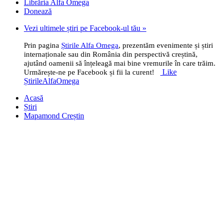
Librăria Alfa Omega
Donează
Vezi ultimele știri pe Facebook-ul tău »
Prin pagina
Știrile Alfa Omega
, prezentăm evenimente și știri
internaționale sau din România din perspectivă creștină,
ajutând oamenii să înțeleagă mai bine vremurile în care trăim.
Like
Urmărește-ne pe Facebook și fii la curent!
ȘtirileAlfaOmega
Acasă
Știri
Mapamond Creștin