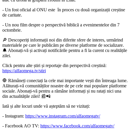
- Un fost oficial al ONU este în proces cu două organizații creștine
de caritate.
- Un nou film despre o perspectivă biblică a evenimentelor din 7
octombrie.
🔎 Descoperiți informații noi din diferite sfere de interes, urmărind
materialele pe care le publicăm pe diverse platforme de socializare.
🔔 Abonați-vă și activați notificările pentru a fi la curent cu realitățile
zilei.
Click pentru alte știri și reportaje din perspectivă creștină:
https://alfaomega.tv/stiri
🛑 Rămâneți conectați la cele mai importante vești din întreaga lume.
Alăturați-vă comunităților noastre de pe cele mai populare platforme
sociale. Abonați-vă pentru a rămâne informați și nu ratați nici una
din actualitățile zilei! 📰📲
Iată și alte locuri unde vă așteptăm să ne vizitați:
- Instagram:
https://www.instagram.com/alfaomegatv/
- Facebook AO TV:
https://www.facebook.com/alfaomegatv/