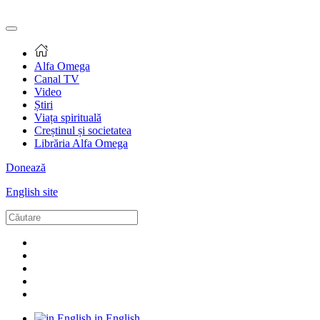
Alfa Omega
Canal TV
Video
Știri
Viața spirituală
Creștinul și societatea
Librăria Alfa Omega
Donează
English site
in English