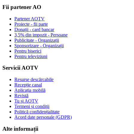
Fii partener AO
Partener AOTV
Proiecte - fii parte
Donații - card bancar
3,5% din impozit - Persoane
Publicitate - Organizații
Sponsorizare - Organizații
Pentru biserici
Pentru televiziuni
Servicii AOTV
Resurse descărcabile
Recepție canal
Aplicația mobilă
Revistă
Tu și AOTV
Termeni și condiții
Politică confidențialitate
Acord date personale (GDPR)
Alte informații