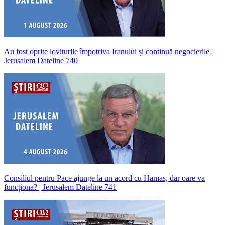
Au fost oprite loviturile împotriva Iranului și continuă negocierile |
Jerusalem Dateline 740
Consiliul pentru Pace ajunge la un acord cu Hamas, dar oare va
funcționa? | Jerusalem Dateline 741