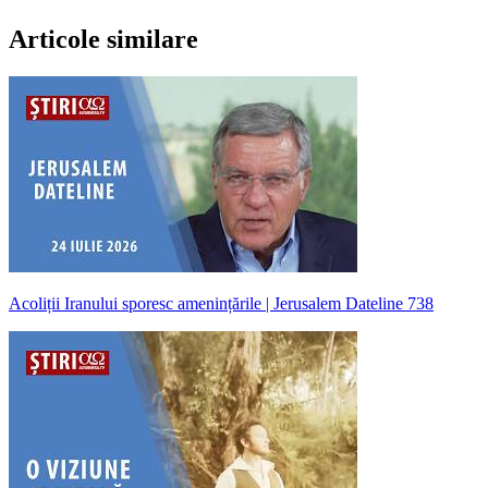
Articole similare
Acoliții Iranului sporesc amenințările | Jerusalem Dateline 738