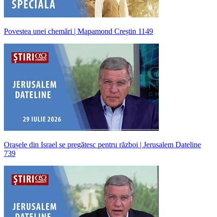
Povestea unei chemări | Mapamond Creștin 1149
Orașele din Israel se pregătesc pentru război | Jerusalem Dateline
739