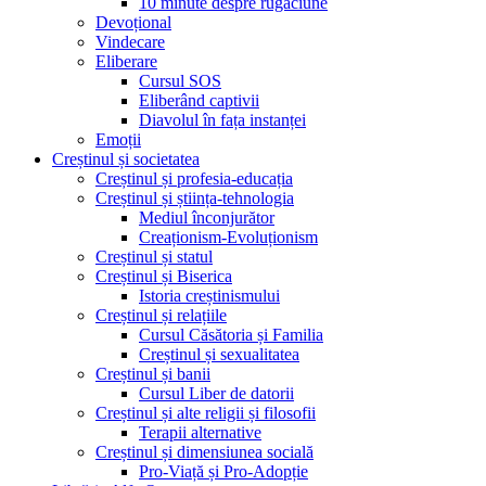
10 minute despre rugăciune
Devoțional
Vindecare
Eliberare
Cursul SOS
Eliberând captivii
Diavolul în fața instanței
Emoții
Creștinul și societatea
Creștinul și profesia-educația
Creștinul și știința-tehnologia
Mediul înconjurător
Creaționism-Evoluționism
Creștinul și statul
Creștinul și Biserica
Istoria creștinismului
Creștinul și relațiile
Cursul Căsătoria și Familia
Creștinul și sexualitatea
Creștinul și banii
Cursul Liber de datorii
Creștinul și alte religii și filosofii
Terapii alternative
Creștinul și dimensiunea socială
Pro-Viață și Pro-Adopție