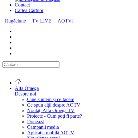
Contact
Cartea Cărților
Rugăciune
TV LIVE
AOTVi
Alfa Omega
Despre noi
Cine suntem și ce facem
Ce spun alții despre AOTV
Noutăți Alfa Omega TV
Proiecte - Cum poți fi parte?
Donează
Campanii media
Aplicația mobilă AOTV