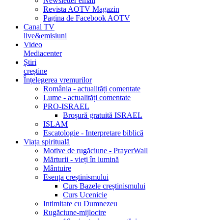
Newsletter email
Revista AOTV Magazin
Pagina de Facebook AOTV
Canal TV
live&emisiuni
Video
Mediacenter
Știri
creștine
Înțelegerea vremurilor
România - actualități comentate
Lume - actualități comentate
PRO-ISRAEL
Broșură gratuită ISRAEL
ISLAM
Escatologie - Interpretare biblică
Viața spirituală
Motive de rugăciune - PrayerWall
Mărturii - vieți în lumină
Mântuire
Esența creștinismului
Curs Bazele creștinismului
Curs Ucenicie
Intimitate cu Dumnezeu
Rugăciune-mijlocire