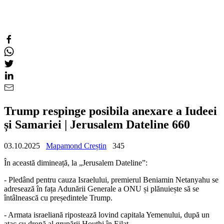
Trump respinge posibila anexare a Iudeei
și Samariei | Jerusalem Dateline 660
03.10.2025
Mapamond Creștin
345
În această dimineață, la „Jerusalem Dateline”:
- Pledând pentru cauza Israelului, premierul Beniamin Netanyahu se
adresează în fața Adunării Generale a ONU și plănuiește să se
întâlnească cu președintele Trump.
- Armata israeliană ripostează lovind capitala Yemenului, după un
atac cu dronă al grupării Houthi în Eilat.