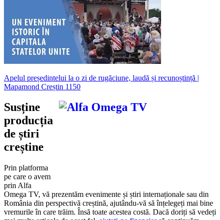
Apelul președintelui la o zi de rugăciune, laudă și recunoștință |
Mapamond Creștin 1150
Susține
producția
de știri
creștine
Prin platforma
pe care o avem
prin Alfa
Omega TV, vă prezentăm evenimente și știri internaționale sau din
România din perspectivă creștină, ajutându-vă să înțelegeți mai bine
vremurile în care trăim. Însă toate acestea costă. Dacă doriți să vedeți