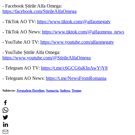
- Facebook Știrile Alfa Omega:
https://facebook.com/StirileAlfaOmega
- TikTok AO TV:
https://www.tiktok.com/@alfaomegatv
- TikTok AO News:
https://www.tiktok.com/@alfaomega_news
- YouTube AO TV:
https://www.youtube.com/alfaomegatv
- YouTube Știrile Alfa Omega:
https://www.youtube.com/@StirileAlfaOmega
- Telegram AO TV:
https://t.me/c6GCG6sKInAwYjY8
- Telegram AO News:
https://t.me/NewsFromRomania
Subiecte:
Jerusalem Dateline
,
Samaria
,
Iudeea
,
Trump