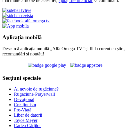
mai multe articole de acest fel,
ajutați-ne financiar
să continuăm.
Aplicația mobilă
Descarcă aplicația mobilă „Alfa Omega TV” și fii la curent cu știri,
recomandări și noutăți!
Secțiuni speciale
Ai nevoie de rugăciune?
Rugaciune-Prayerwall
Devoțional
Creaționism
Pro-Viață
Liber de datorii
Joyce Meyer
Cartea Cărților