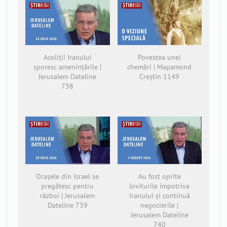
Acoliții Iranului
Povestea unei
sporesc amenințările |
chemări | Mapamond
Jerusalem Dateline
Creștin 1149
738
Orașele din Israel se
Au fost oprite
pregătesc pentru
loviturile împotriva
război | Jerusalem
Iranului și continuă
Dateline 739
negocierile |
Jerusalem Dateline
740