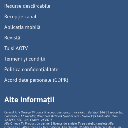
Resurse descărcabile
Recepție canal
Aplicația mobilă
Revistă
Tu și AOTV
Termeni și condiții
Politică confidențialitate
Acord date personale (GDPR)
Alte informații
Canalul Alfa Omega TV poate fi recepționat gratuit via satelit:
Eutelsat 16A, 16 grade Est,
Frecventa – 12.567 Mhz, Polarizare
Vertica
lă, Symbol rate - 16.667 ks/s, Modulație: DVB-
S2,8PSK, FEC - 3/5, Codare - MPEG-4
.
Alfa Omega TV Production deține 2 licențe de emisie TV pe satelit: canalele Alfa
Omega TV și Alfa Omega TV Internațional. Alfa Omega TV editeaza, la fiecare doua luni,