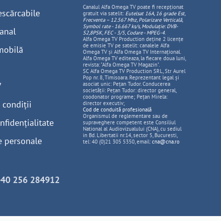
Canalul Alfa Omega TV poate fi recepționat
escărcabile
gratuit via satelit:
Eutelsat 16A, 16 grade Est,
Frecventa – 12.567 Mhz, Polarizare
Vertica
lă,
Symbol rate - 16.667 ks/s, Modulație: DVB-
anal
S2,8PSK, FEC - 3/5, Codare - MPEG-4
.
Alfa Omega TV Production deține 2 licențe
de emisie TV pe satelit: canalele Alfa
mobilă
Omega TV și Alfa Omega TV Internațional.
Alfa Omega TV editeaza, la fiecare doua luni,
revista: "Alfa Omega TV Magazin".
SC Alfa Omega TV Production SRL, Str Aurel
Pop nr. 8, Timisoara. Reprezentant legal și
V
asociat unic: Pețan Tudor. Conducerea
societății: Pețan Tudor: director general,
coodonator programe; Pețan Mirela:
 condiții
director executiv;
Cod de conduită profesională
Organismul de reglementare sau de
nfidențialitate
supraveghere competent este Consiliul
National al Audiovizualului (CNA), cu sediul
in Bd. Libertatii nr.14, sector 5, Bucuresti,
e personale
tel: 40 (0)21 305 5350, email:
cna@cna.ro
+40 256 284912