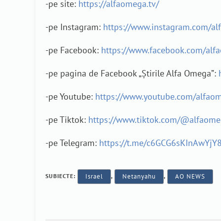
-pe site:
https://alfaomega.tv/
-pe Instagram:
https://www.instagram.com/al
-pe Facebook:
https://www.facebook.com/alf
-pe pagina de Facebook „Știrile Alfa Omega”:
-pe Youtube:
https://www.youtube.com/alfao
-pe Tiktok:
https://www.tiktok.com/@alfaom
-pe Telegram:
https://t.me/c6GCG6sKInAwYjY
SUBIECTE:
Israel
,
Netanyahu
,
AO NEWS