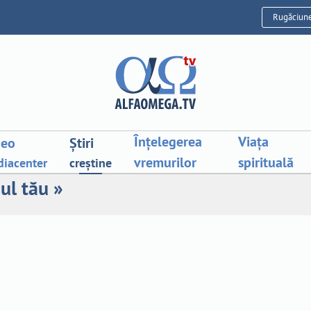
Rugăciun
Înțelegerea
Viața
deo
Știri
vremurilor
spirituală
iacenter
creștine
ul tău »