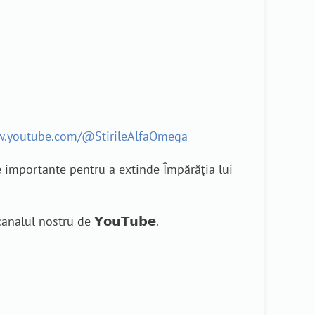
w.youtube.com/@StirileAlfaOmega
e importante pentru a extinde Împărăția lui
nalul nostru de 𝗬𝗼𝘂𝗧𝘂𝗯𝗲.