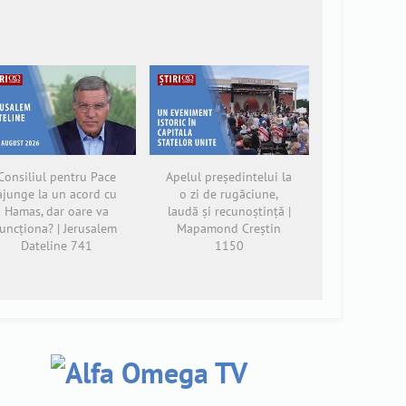
Consiliul pentru Pace
Apelul președintelui la
ajunge la un acord cu
o zi de rugăciune,
Hamas, dar oare va
laudă și recunoștință |
funcționa? | Jerusalem
Mapamond Creștin
Dateline 741
1150