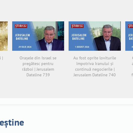
 |
Orașele din Israel se
Au fost oprite loviturile
pregătesc pentru
împotriva Iranului și
război | Jerusalem
continuă negocierile |
Dateline 739
Jerusalem Dateline 740
reștine