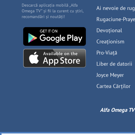
Descarcă aplicația mobilă „Alfa
Ai nevoie de ru
Omega TV” și fii la curent cu știri,
recomandări și noutăți!
Rugaciune-Praye
Devoțional
Creaționism
Pro-Viață
Liber de datorii
Joyce Meyer
Cartea Cărților
Alfa Omega TV