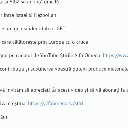
Casa Albă se anunță dificilă
r între Israel și Hezbollah
 despre gen și identitatea LGBT
care călătorește prin Europa cu o cruce
gral pe canalul de YouTube Știrile Alfa Omega:
https://ww
n contribuția și susținerea voastră putem produce material
ă invităm să apreciați 👍 acest video și să vă abonați la ca
tivă creștină:
https://alfaomega.tv/stiri
tăm: