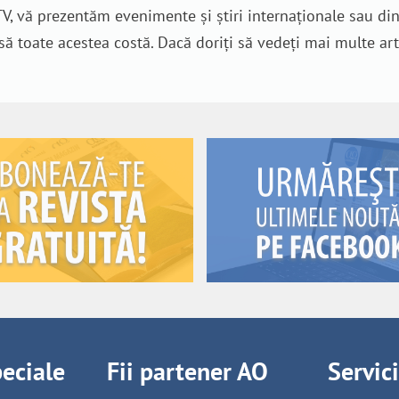
V, vă prezentăm evenimente și știri internaționale sau di
nsă toate acestea costă. Dacă doriți să vedeți mai multe art
peciale
Fii partener AO
Servic