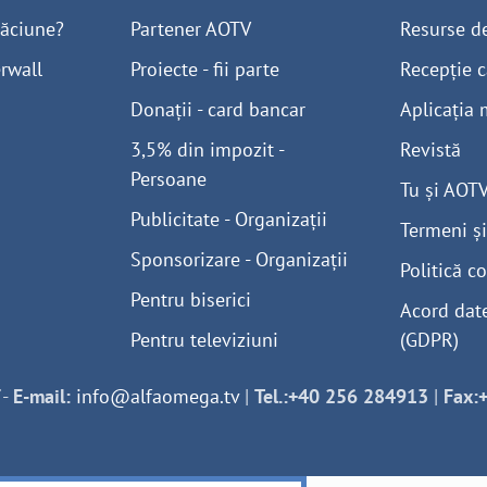
găciune?
Partener AOTV
Resurse d
rwall
Proiecte - fii parte
Recepție c
Donații - card bancar
Aplicația 
3,5% din impozit -
Revistă
Persoane
Tu și AOT
Publicitate - Organizații
Termeni și
Sponsorizare - Organizații
Politică co
Pentru biserici
Acord dat
Pentru televiziuni
(GDPR)
-
E-mail:
info@alfaomega.tv
|
Tel.:+40 256 284913
|
Fax: