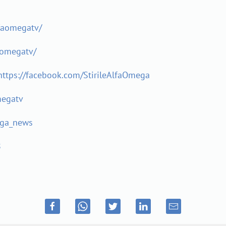
faomegatv/
aomegatv/
https://facebook.com/StirileAlfaOmega
megatv
ega_news
8