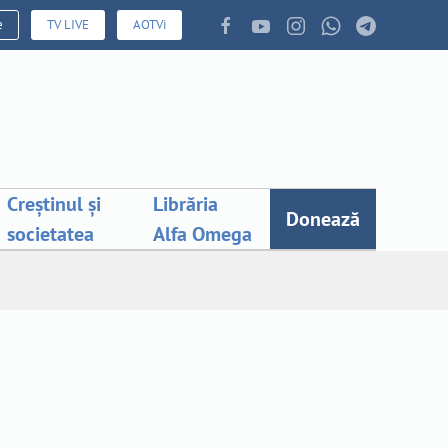
e
TV LIVE
AOTVi
Creștinul și
Librăria
Donează
societatea
Alfa Omega