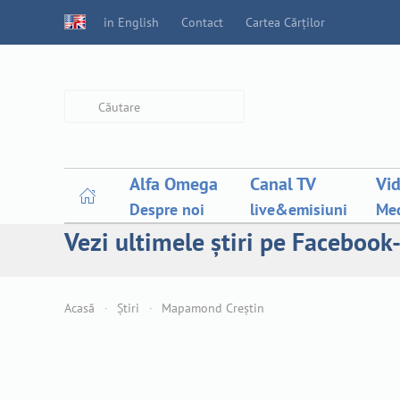
in English
Contact
Cartea Cărților
Type 2 or more characters for
results.
Alfa Omega
Canal TV
Vi
Despre noi
live&emisiuni
Med
Vezi ultimele știri pe Facebook-
Acasă
Știri
Mapamond Creștin