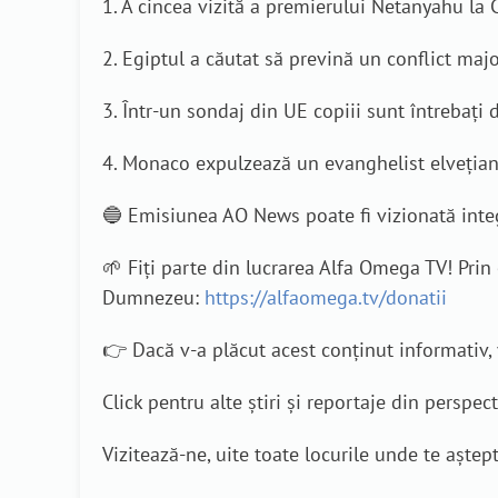
1. A cincea vizită a premierului Netanyahu la 
2. Egiptul a căutat să prevină un conflict majo
3. Într-un sondaj din UE copiii sunt întrebați
4. Monaco expulzează un evanghelist elvețian 
🔵 Emisiunea AO News poate fi vizionată inte
🌱 Fiți parte din lucrarea Alfa Omega TV! Pri
Dumnezeu:
https://alfaomega.tv/donatii
👉 Dacă v-a plăcut acest conținut informativ, v
Click pentru alte știri și reportaje din perspec
Vizitează-ne, uite toate locurile unde te aștep