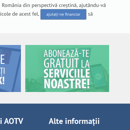
n România din perspectivă creștină, ajutându-vă
icole de acest fel,
să
ajutați-ne financiar
ii AOTV
Alte informații