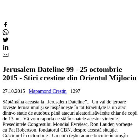
Jerusalem Dateline 99 - 25 octombrie
2015 - Stiri crestine din Orientul Mijlociu
27.10.2015
Mapamond Creștin
1297
Săptămâna aceasta la „Jerusalem Dateline”... Un val de teroare
lovește Ierusalimul și se răspândește în tot Israelul,de la un atac
dintr-o stație de autobuz până atacuri aleatorii,săvârșite chiar de copii
de 13 ani. Vă vom raporta ce stă în spatele acestor violențe.
Președintele Congresului Mondial Evreiesc, Ron Lauder, vorbește
cu Pat Robertson, fondatorul CBN, despre această situație.
Crăciunul în octombrie ! Un cor creștin aduce bucurie în oraș,în