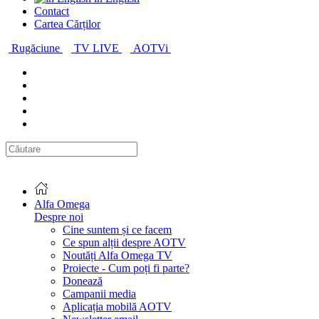
Contact
Cartea Cărților
Rugăciune
TV LIVE
AOTVi
Alfa Omega
Despre noi
Cine suntem și ce facem
Ce spun alții despre AOTV
Noutăți Alfa Omega TV
Proiecte - Cum poți fi parte?
Donează
Campanii media
Aplicația mobilă AOTV