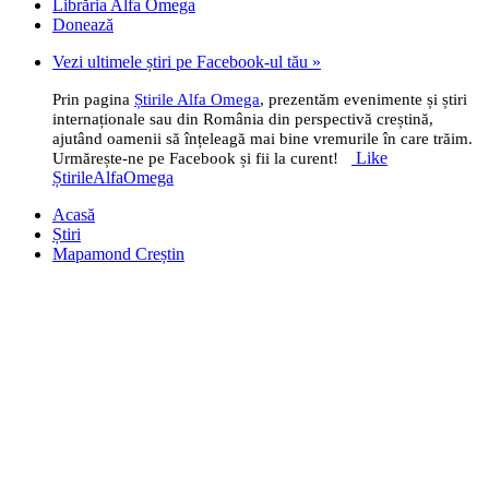
Librăria Alfa Omega
Donează
Vezi ultimele știri pe Facebook-ul tău »
Prin pagina
Știrile Alfa Omega
, prezentăm evenimente și știri
internaționale sau din România din perspectivă creștină,
ajutând oamenii să înțeleagă mai bine vremurile în care trăim.
Like
Urmărește-ne pe Facebook și fii la curent!
ȘtirileAlfaOmega
Acasă
Știri
Mapamond Creștin