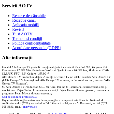
Servicii AOTV
Resurse descărcabile
Recepție canal
Aplicația mobilă
Revistă
Tu și AOTV
Termeni și condiții
Politică confidențialitate
Acord date personale (GDPR)
Alte informații
Canalul Alfa Omega TV poate fi recepționat gratuit via satelit:
Eutelsat 16A, 16 grade Est,
Frecventa – 12.567 Mhz, Polarizare
Vertica
lă, Symbol rate - 16.667 ks/s, Modulație: DVB-
S2,8PSK, FEC - 3/5, Codare - MPEG-4
.
Alfa Omega TV Production deține 2 licențe de emisie TV pe satelit: canalele Alfa Omega TV
și Alfa Omega TV Internațional. Alfa Omega TV editeaza, la fiecare doua luni, revista: "Alfa
Omega TV Magazin".
SC Alfa Omega TV Production SRL, Str Aurel Pop nr. 8, Timisoara. Reprezentant legal și
asociat unic: Pețan Tudor. Conducerea societății: Pețan Tudor: director general, coodonator
programe; Pețan Mirela: director executiv;
Cod de conduită profesională
Organismul de reglementare sau de supraveghere competent este Consiliul National al
Audiovizualului (CNA), cu sediul in Bd. Libertatii nr.14, sector 5, Bucuresti, tel: 40 (0)21
305 5350, email:
cna@cna.ro