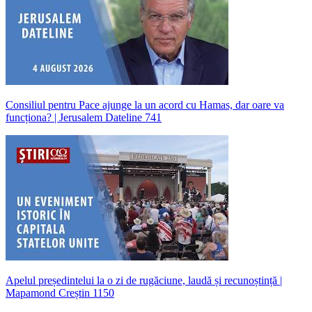
Consiliul pentru Pace ajunge la un acord cu Hamas, dar oare va
funcționa? | Jerusalem Dateline 741
Apelul președintelui la o zi de rugăciune, laudă și recunoștință |
Mapamond Creștin 1150