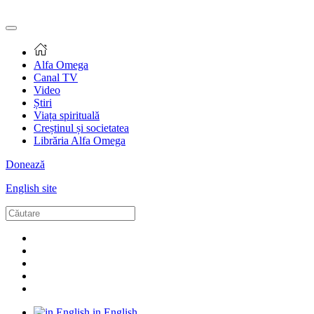
Alfa Omega
Canal TV
Video
Știri
Viața spirituală
Creștinul și societatea
Librăria Alfa Omega
Donează
English site
in English