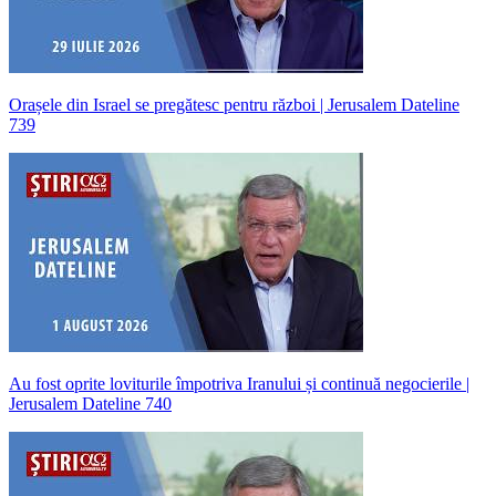
Orașele din Israel se pregătesc pentru război | Jerusalem Dateline
739
Au fost oprite loviturile împotriva Iranului și continuă negocierile |
Jerusalem Dateline 740