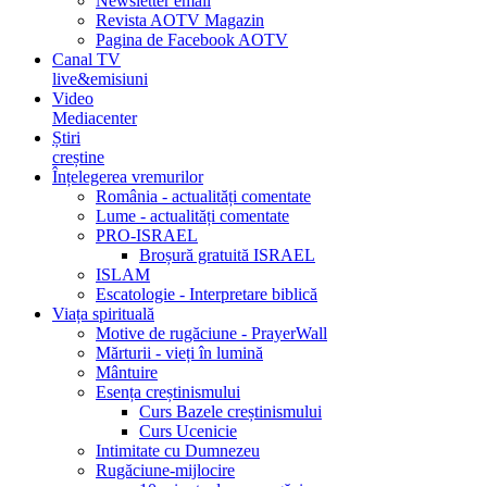
Newsletter email
Revista AOTV Magazin
Pagina de Facebook AOTV
Canal TV
live&emisiuni
Video
Mediacenter
Știri
creștine
Înțelegerea vremurilor
România - actualități comentate
Lume - actualități comentate
PRO-ISRAEL
Broșură gratuită ISRAEL
ISLAM
Escatologie - Interpretare biblică
Viața spirituală
Motive de rugăciune - PrayerWall
Mărturii - vieți în lumină
Mântuire
Esența creștinismului
Curs Bazele creștinismului
Curs Ucenicie
Intimitate cu Dumnezeu
Rugăciune-mijlocire