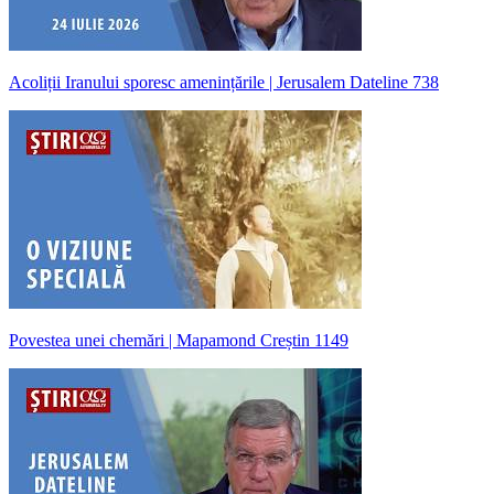
Acoliții Iranului sporesc amenințările | Jerusalem Dateline 738
Povestea unei chemări | Mapamond Creștin 1149