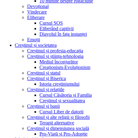
10 minute despre rugăciune
Devoțional
Vindecare
Eliberare
Cursul SOS
Eliberând captivii
Diavolul în fața instanței
Emoții
Creștinul și societatea
Creștinul și profesia-educația
Creștinul și știința-tehnologia
Mediul înconjurător
Creaționism-Evoluționism
Creștinul și statul
Creștinul și Biserica
Istoria creștinismului
Creștinul și relațiile
Cursul Căsătoria și Familia
Creștinul și sexualitatea
Creștinul și banii
Cursul Liber de datorii
Creștinul și alte religii și filosofii
Terapii alternative
Creștinul și dimensiunea socială
Pro-Viață și Pro-Adopție