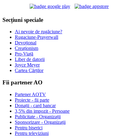
Secțiuni speciale
Ai nevoie de rugăciune?
Rugaciune-Prayerwall
Devoțional
Creaționism
Pro-Viață
Liber de datorii
Joyce Meyer
Cartea Cărților
Fii partener AO
Partener AOTV
Proiecte - fii parte
Donații - card bancar
3,5% din impozit - Persoane
Publicitate - Organizații
Sponsorizare - Organizații
Pentru biserici
Pentru televiziuni