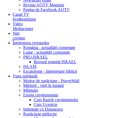
Newsletter email
Revista AOTV Magazin
Pagina de Facebook AOTV
Canal TV
live&emisiuni
Video
Mediacenter
Știri
creștine
Înțelegerea vremurilor
România - actualități comentate
Lume - actualități comentate
PRO-ISRAEL
Broșură gratuită ISRAEL
ISLAM
Escatologie - Interpretare biblică
Viața spirituală
Motive de rugăciune - PrayerWall
Mărturii - vieți în lumină
Mântuire
Esența creștinismului
Curs Bazele creștinismului
Curs Ucenicie
Intimitate cu Dumnezeu
Rugăciune-mijlocire