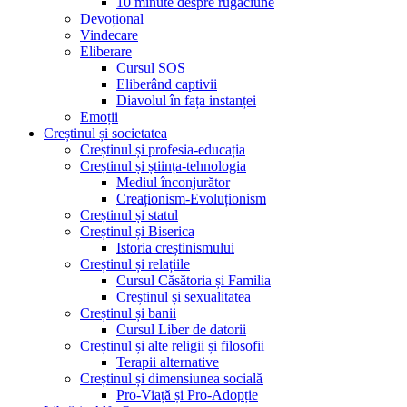
10 minute despre rugăciune
Devoțional
Vindecare
Eliberare
Cursul SOS
Eliberând captivii
Diavolul în fața instanței
Emoții
Creștinul și societatea
Creștinul și profesia-educația
Creștinul și știința-tehnologia
Mediul înconjurător
Creaționism-Evoluționism
Creștinul și statul
Creștinul și Biserica
Istoria creștinismului
Creștinul și relațiile
Cursul Căsătoria și Familia
Creștinul și sexualitatea
Creștinul și banii
Cursul Liber de datorii
Creștinul și alte religii și filosofii
Terapii alternative
Creștinul și dimensiunea socială
Pro-Viață și Pro-Adopție