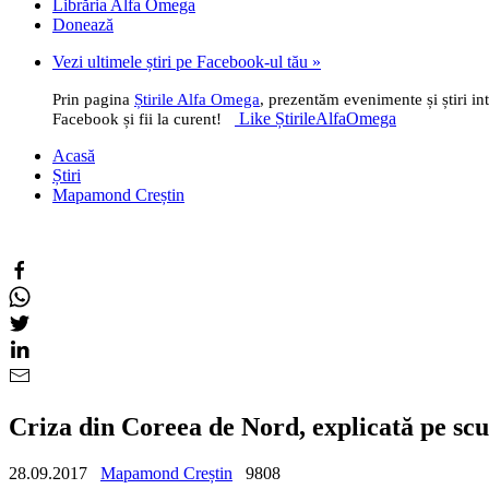
Librăria Alfa Omega
Donează
Vezi ultimele știri pe Facebook-ul tău »
Prin pagina
Știrile Alfa Omega
, prezentăm evenimente și știri i
Like ȘtirileAlfaOmega
Facebook și fii la curent!
Acasă
Știri
Mapamond Creștin
Criza din Coreea de Nord, explicată pe scu
28.09.2017
Mapamond Creștin
9808