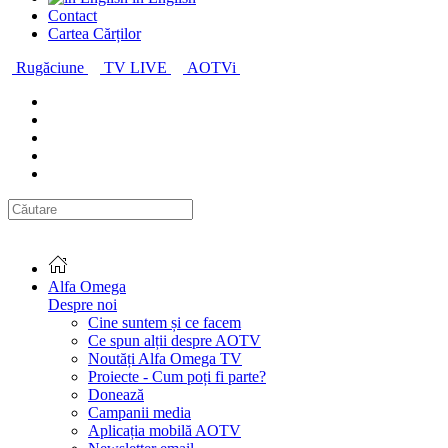
Contact
Cartea Cărților
Rugăciune
TV LIVE
AOTVi
Alfa Omega
Despre noi
Cine suntem și ce facem
Ce spun alții despre AOTV
Noutăți Alfa Omega TV
Proiecte - Cum poți fi parte?
Donează
Campanii media
Aplicația mobilă AOTV