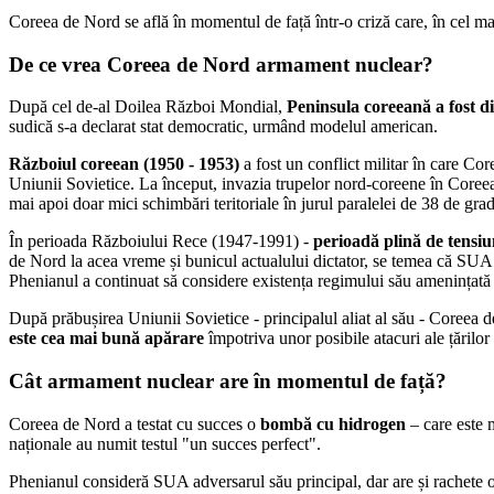
Coreea de Nord se află în momentul de față într-o criză care, în cel mai
De ce vrea Coreea de Nord armament nuclear?
După cel de-al Doilea Război Mondial,
Peninsula coreeană a fost di
sudică s-a declarat stat democratic, urmând modelul american.
Războiul coreean (1950 - 1953)
a fost un conflict militar în care
Core
Uniunii Sovietice. La început, invazia trupelor nord-coreene în Coreea
mai apoi doar mici schimbări teritoriale în jurul paralelei de 38 de gra
În perioada Războiului Rece (1947-1991) -
perioadă plină de tensiun
de Nord la acea vreme și bunicul actualului dictator, se temea că SUA 
Phenianul a continuat să considere existența regimului său amenințată 
După prăbușirea Uniunii Sovietice - principalul aliat al său - Coreea d
este cea mai bună apărare
împotriva unor posibile atacuri ale țărilo
Cât armament nuclear are în momentul de față?
Coreea de Nord a testat cu succes o
bombă cu hidrogen
– care este 
naționale au numit testul "un succes perfect".
Phenianul consideră SUA adversarul său principal, dar are și rachete o