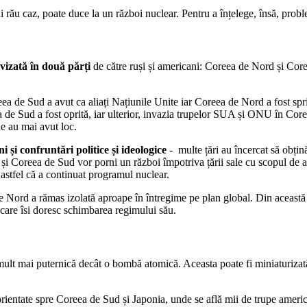
 rău caz, poate duce la un război nuclear. Pentru a înțelege, însă, probl
vizată în două părți
de către ruși și americani: Coreea de Nord și Coree
ea de Sud a avut ca aliați Națiunile Unite iar Coreea de Nord a fost spr
 de Sud a fost oprită, iar ulterior, invazia trupelor SUA și ONU în Core
de au mai avut loc.
i și confruntări politice și ideologice
- multe țări au încercat să obți
și Coreea de Sud vor porni un război împotriva țării sale cu scopul de 
astfel că a continuat programul nuclear.
e Nord a rămas izolată aproape în întregime pe plan global. Din această c
r care îsi doresc schimbarea regimului său.
mult mai puternică decât o bombă atomică. Aceasta poate fi miniaturizată
rientate spre Coreea de Sud și Japonia, unde se află mii de trupe ameri