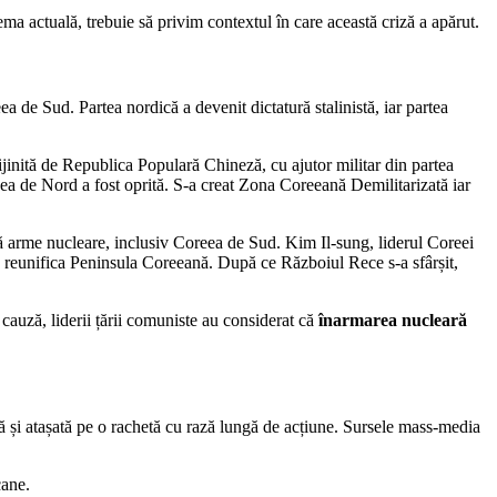
ema actuală, trebuie să privim contextul în care această criză a apărut.
a de Sud. Partea nordică a devenit dictatură stalinistă, iar partea
ijinită de Republica Populară Chineză, cu ajutor militar din partea
ea de Nord a fost oprită. S-a creat Zona Coreeană Demilitarizată iar
nă arme nucleare, inclusiv Coreea de Sud. Kim Il-sung, liderul Coreei
a reunifica Peninsula Coreeană. După ce Războiul Rece s-a sfârșit,
auză, liderii țării comuniste au considerat că
înarmarea nucleară
 și atașată pe o rachetă cu rază lungă de acțiune. Sursele mass-media
cane.