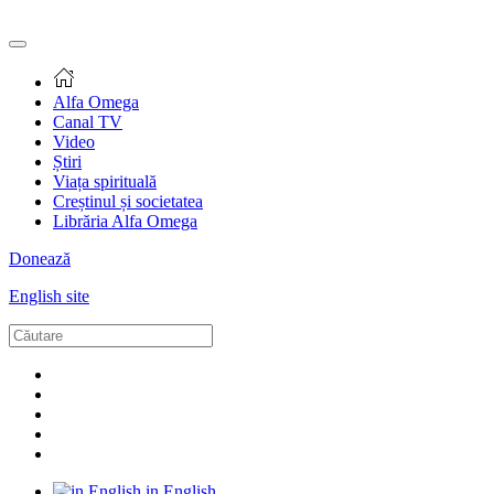
Alfa Omega
Canal TV
Video
Știri
Viața spirituală
Creștinul și societatea
Librăria Alfa Omega
Donează
English site
in English