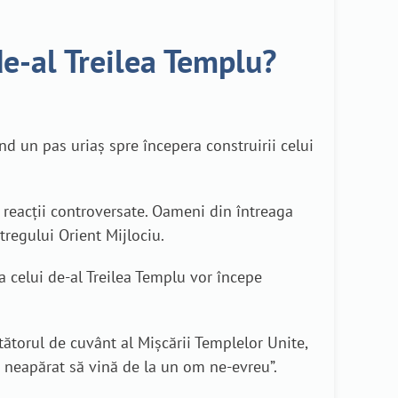
de-al Treilea Templu?
ind un pas uriaș spre începera construirii celui
e reacții controversate. Oameni din întreaga
tregului Orient Mijlociu.
 a celui de-al Treilea Templu vor începe
tătorul de cuvânt al Mișcării Templelor Unite,
it neapărat să vină de la un om ne-evreu”.