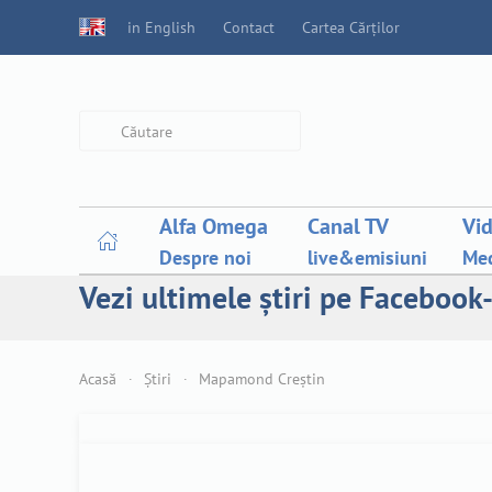
in English
Contact
Cartea Cărților
Type 2 or more characters for
results.
Alfa Omega
Canal TV
Vi
Despre noi
live&emisiuni
Med
Vezi ultimele știri pe Facebook-
Acasă
Știri
Mapamond Creștin