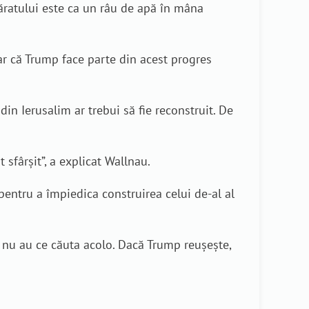
ăratului este ca un râu de apă în mâna
lar că Trump face parte din acest progres
n Ierusalim ar trebui să fie reconstruit. De
 sfârșit”, a explicat Wallnau.
 pentru a împiedica construirea celui de-al al
 nu au ce căuta acolo. Dacă Trump reușește,