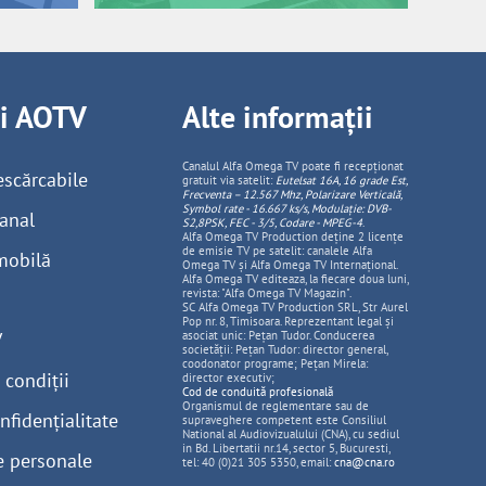
ii AOTV
Alte informații
Canalul Alfa Omega TV poate fi recepționat
escărcabile
gratuit via satelit:
Eutelsat 16A, 16 grade Est,
Frecventa – 12.567 Mhz, Polarizare
Vertica
lă,
Symbol rate - 16.667 ks/s, Modulație: DVB-
anal
S2,8PSK, FEC - 3/5, Codare - MPEG-4
.
Alfa Omega TV Production deține 2 licențe
de emisie TV pe satelit: canalele Alfa
mobilă
Omega TV și Alfa Omega TV Internațional.
Alfa Omega TV editeaza, la fiecare doua luni,
revista: "Alfa Omega TV Magazin".
SC Alfa Omega TV Production SRL, Str Aurel
Pop nr. 8, Timisoara. Reprezentant legal și
V
asociat unic: Pețan Tudor. Conducerea
societății: Pețan Tudor: director general,
coodonator programe; Pețan Mirela:
 condiții
director executiv;
Cod de conduită profesională
Organismul de reglementare sau de
nfidențialitate
supraveghere competent este Consiliul
National al Audiovizualului (CNA), cu sediul
in Bd. Libertatii nr.14, sector 5, Bucuresti,
e personale
tel: 40 (0)21 305 5350, email:
cna@cna.ro