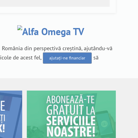
n România din perspectivă creștină, ajutându-vă
icole de acest fel,
să
ajutați-ne financiar