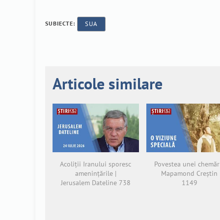
SUBIECTE:
SUA
Articole similare
Acoliții Iranului sporesc
Povestea unei chemări
amenințările |
Mapamond Creștin
Jerusalem Dateline 738
1149