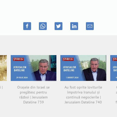
 |
Orașele din Israel se
Au fost oprite loviturile
pregătesc pentru
împotriva Iranului și
război | Jerusalem
continuă negocierile |
Dateline 739
Jerusalem Dateline 740