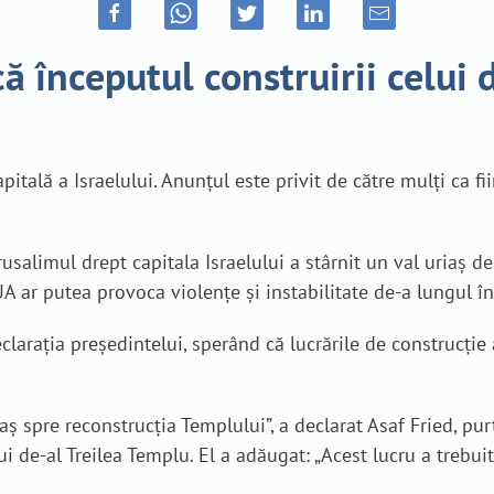
ă începutul construirii celui 
itală a Israelului. Anunțul este privit de către mulți ca fi
usalimul drept capitala Israelului a stârnit un val uriaș d
A ar putea provoca violențe și instabilitate de-a lungul în
eclarația președintelui, sperând că lucrările de construcție
ș spre reconstrucția Templului”, a declarat Asaf Fried, pur
ui de-al Treilea Templu. El a adăugat: „Acest lucru a trebu