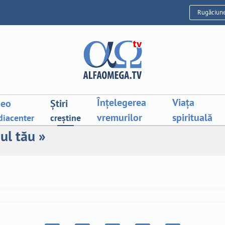
Rugăciun
Înțelegerea
Viața
deo
Știri
vremurilor
spirituală
iacenter
creștine
ul tău »