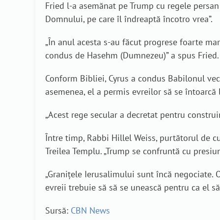
Fried l-a asemănat pe Trump cu regele persan 
Domnului, pe care îl îndreaptă încotro vrea”.
„În anul acesta s-au făcut progrese foarte mar
condus de Hasehm (Dumnezeu)” a spus Fried.
Conform Bibliei, Cyrus a condus Babilonul vech
asemenea, el a permis evreilor să se întoarcă l
„Acest rege secular a decretat pentru construire
Între timp, Rabbi Hillel Weiss, purtătorul de c
Treilea Templu. „Trump se confruntă cu presiun
„Granițele Ierusalimului sunt încă negociate.
evreii trebuie să să se unească pentru ca el s
Sursă:
CBN News