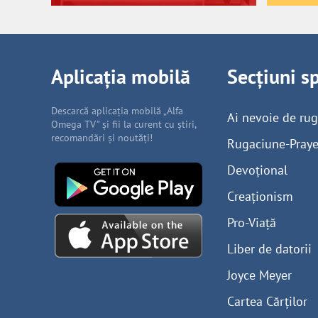
Aplicația mobilă
Secțiuni s
Descarcă aplicația mobilă „Alfa
Ai nevoie de ru
Omega TV” și fii la curent cu știri,
recomandări și noutăți!
Rugaciune-Praye
Devoțional
Creaționism
Pro-Viață
Liber de datorii
Joyce Meyer
Cartea Cărților