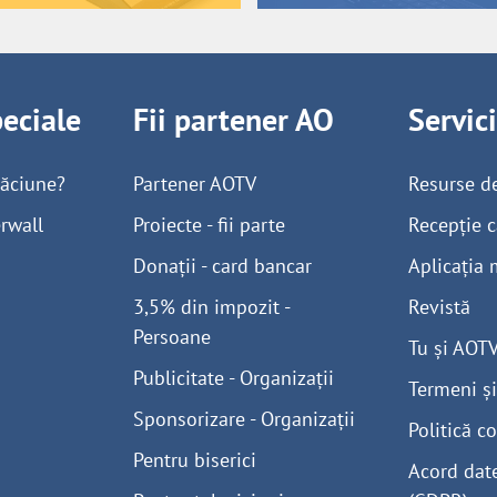
peciale
Fii partener AO
Servic
găciune?
Partener AOTV
Resurse d
rwall
Proiecte - fii parte
Recepție c
Donații - card bancar
Aplicația 
3,5% din impozit -
Revistă
Persoane
Tu și AOT
Publicitate - Organizații
Termeni și
Sponsorizare - Organizații
Politică co
Pentru biserici
Acord dat