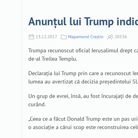
Anunțul lui Trump indic
13.12.2017
Mapamond Creștin
20536
Trumpa recunoscut oficial Ierusalimul drept cap
de-al Treilea Templu.
Declarația lui Trump prin care a recunoscut Ier
lumea au avertizat că decizia președintelui SU
Un grup de evrei, însă, au fost încurajați de d
curând.
„Ceea ce a făcut Donald Trump este un pas uria
o asociație a cărui scop este reconstruirea cel