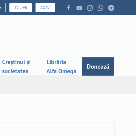
e
TV LIVE
AOTVi
Creștinul și
Librăria
Donează
societatea
Alfa Omega