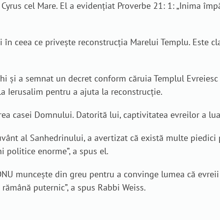
Cyrus cel Mare. El a evidențiat Proverbe 21: 1: „Inima împ
i în ceea ce privește reconstrucția Marelui Templu. Este c
i și a semnat un decret conform căruia Templul Evreiesc di
a Ierusalim pentru a ajuta la reconstrucție.
a casei Domnului. Datorită lui, captivitatea evreilor a luat
uvânt al Sanhedrinului, a avertizat că există multe piedici
i politice enorme”, a spus el.
 ONU muncește din greu pentru a convinge lumea că evreii
ă rămână puternic”, a spus Rabbi Weiss.