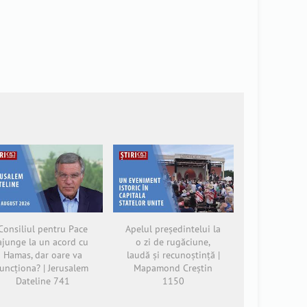
Consiliul pentru Pace
Apelul președintelui la
ajunge la un acord cu
o zi de rugăciune,
Hamas, dar oare va
laudă și recunoștință |
funcționa? | Jerusalem
Mapamond Creștin
Dateline 741
1150