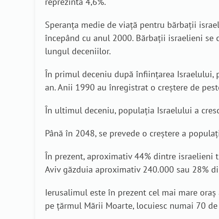
reprezintă 4,6%.
Speranța medie de viață pentru bărbații israel
începând cu anul 2000. Bărbații israelieni se c
lungul deceniilor.
În primul deceniu după înființarea Israelului,
an. Anii 1990 au înregistrat o creștere de pes
În ultimul deceniu, populația Israelului a cres
Până în 2048, se prevede o creștere a populaț
În prezent, aproximativ 44% dintre israelieni 
Aviv găzduia aproximativ 240.000 sau 28% di
Ierusalimul este în prezent cel mai mare oraș 
pe țărmul Mării Moarte, locuiesc numai 70 de i