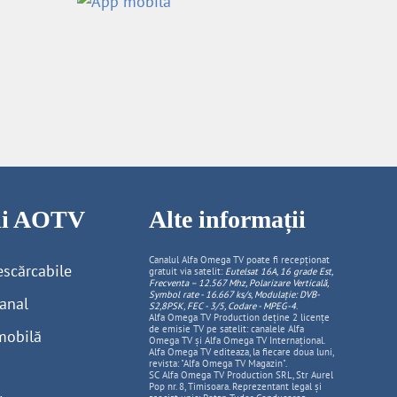
cii AOTV
Alte informații
Canalul Alfa Omega TV poate fi recepționat
escărcabile
gratuit via satelit:
Eutelsat 16A, 16 grade Est,
Frecventa – 12.567 Mhz, Polarizare
Vertica
lă,
Symbol rate - 16.667 ks/s, Modulație: DVB-
anal
S2,8PSK, FEC - 3/5, Codare - MPEG-4
.
Alfa Omega TV Production deține 2 licențe
de emisie TV pe satelit: canalele Alfa
mobilă
Omega TV și Alfa Omega TV Internațional.
Alfa Omega TV editeaza, la fiecare doua luni,
revista: "Alfa Omega TV Magazin".
SC Alfa Omega TV Production SRL, Str Aurel
Pop nr. 8, Timisoara. Reprezentant legal și