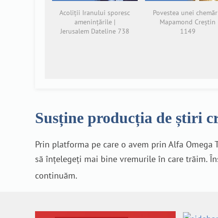
Acoliții Iranului sporesc
Povestea unei chemări
amenințările |
Mapamond Creștin
Jerusalem Dateline 738
1149
Susține producția de știri c
Prin platforma pe care o avem prin Alfa Omega T
să înțelegeți mai bine vremurile în care trăim. Î
continuăm.