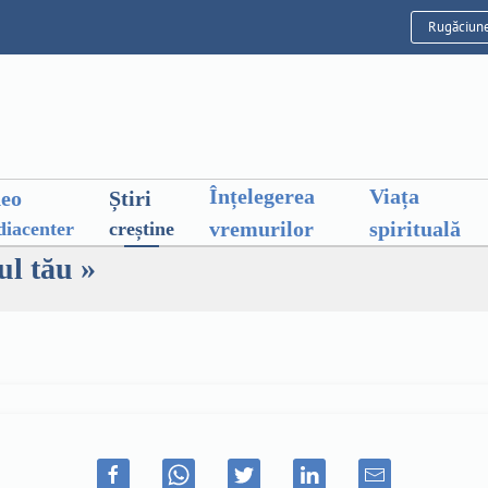
Rugăciun
Înțelegerea
Viața
deo
Știri
vremurilor
spirituală
iacenter
creștine
ul tău »