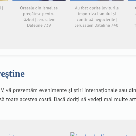
 |
Orașele din Israel se
Au fost oprite loviturile
pregătesc pentru
împotriva Iranului și
război | Jerusalem
continuă negocierile |
Dateline 739
Jerusalem Dateline 740
reștine
V, vă prezentăm evenimente și știri internaționale sau di
nsă toate acestea costă. Dacă doriți să vedeți mai multe art