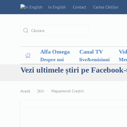
in English
Contact
Cartea Cărților
Alfa Omega
Canal TV
Vi
Despre noi
live&emisiuni
Med
Vezi ultimele știri pe Facebook-
Acasă
Știri
Mapamond Creștin