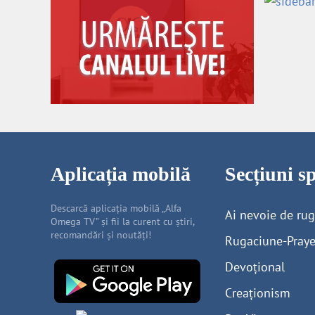
Aplicația mobilă
Secțiuni sp
Descarcă aplicația mobilă „Alfa
Ai nevoie de ru
Omega TV” și fii la curent cu știri,
recomandări și noutăți!
Rugaciune-Praye
Devoțional
Creaționism