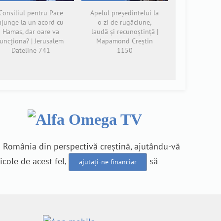
Consiliul pentru Pace
Apelul președintelui la
ajunge la un acord cu
o zi de rugăciune,
Hamas, dar oare va
laudă și recunoștință |
funcționa? | Jerusalem
Mapamond Creștin
Dateline 741
1150
n România din perspectivă creștină, ajutându-vă
icole de acest fel,
să
ajutați-ne financiar