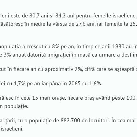
ieni este de 80,7 ani și 84,2 ani pentru femeile israeliene
ăsătoresc în medie la vârsta de 27,6 ani, iar femeile la 25,
 populația a crescut cu 8% pe an, în timp ce anii 1980 au 
te 3% anual datorită imigrației în masă ca urmare a desființ
cut în fiecare an cu aproximativ 2%, cifră care se așteaptă 
iei cu 1,7% pe an iar până în 2065 cu 1,6%.
trăiesc în cele 15 mari orașe, fiecare oraș având peste 100
n populație.
al țării, cu o populație de 882.700 de locuitori. În cea m
sraelieni.