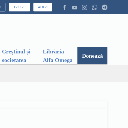
e
TV LIVE
AOTVi
Creștinul și
Librăria
Donează
societatea
Alfa Omega