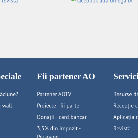
eciale
Fii partener AO
Servi
găciune?
Partener AOTV
Resurse d
rwall
Proiecte - fii parte
Recepție c
Donații - card bancar
Aplicația 
3,5% din impozit -
Revistă
Persoane