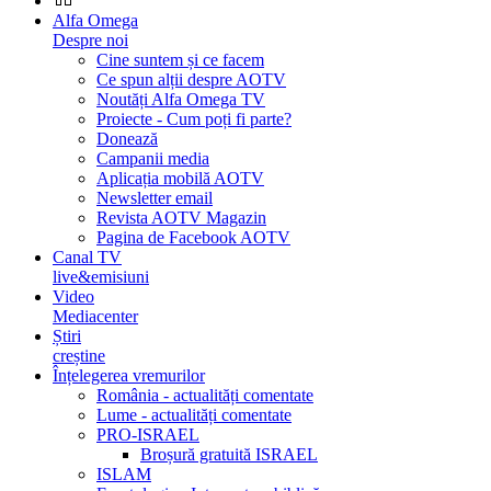
Alfa Omega
Despre noi
Cine suntem și ce facem
Ce spun alții despre AOTV
Noutăți Alfa Omega TV
Proiecte - Cum poți fi parte?
Donează
Campanii media
Aplicația mobilă AOTV
Newsletter email
Revista AOTV Magazin
Pagina de Facebook AOTV
Canal TV
live&emisiuni
Video
Mediacenter
Știri
creștine
Înțelegerea vremurilor
România - actualități comentate
Lume - actualități comentate
PRO-ISRAEL
Broșură gratuită ISRAEL
ISLAM