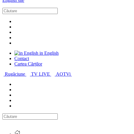
English site
in English
Contact
Cartea Cărților
Rugăciune
TV LIVE
AOTVi