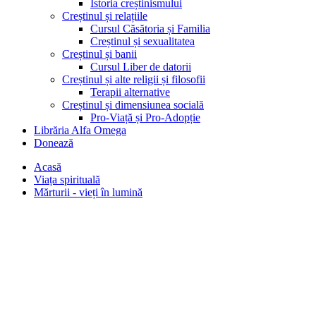
Istoria creștinismului
Creștinul și relațiile
Cursul Căsătoria și Familia
Creștinul și sexualitatea
Creștinul și banii
Cursul Liber de datorii
Creștinul și alte religii și filosofii
Terapii alternative
Creștinul și dimensiunea socială
Pro-Viață și Pro-Adopție
Librăria Alfa Omega
Donează
Acasă
Viața spirituală
Mărturii - vieți în lumină