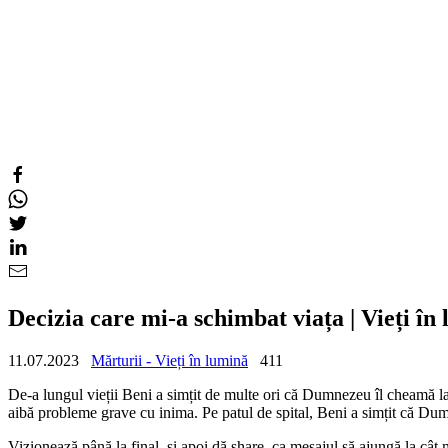
Decizia care mi-a schimbat viața | Vieți în
11.07.2023
Mărturii - Vieți în lumină
411
De-a lungul vieții Beni a simțit de multe ori că Dumnezeu îl cheamă la o
aibă probleme grave cu inima. Pe patul de spital, Beni a simțit că Dumneze
Vizionează până la final, și apoi dă share, ca mesajul să ajungă la cât