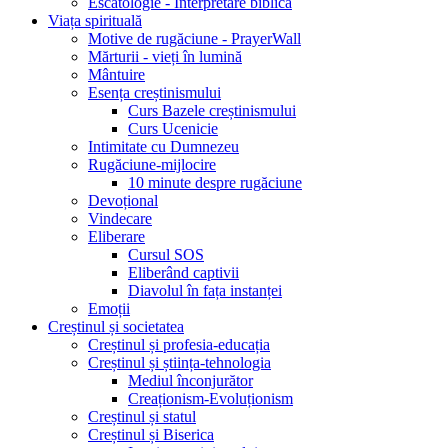
Escatologie - Interpretare biblică
Viața spirituală
Motive de rugăciune - PrayerWall
Mărturii - vieți în lumină
Mântuire
Esența creștinismului
Curs Bazele creștinismului
Curs Ucenicie
Intimitate cu Dumnezeu
Rugăciune-mijlocire
10 minute despre rugăciune
Devoțional
Vindecare
Eliberare
Cursul SOS
Eliberând captivii
Diavolul în fața instanței
Emoții
Creștinul și societatea
Creștinul și profesia-educația
Creștinul și știința-tehnologia
Mediul înconjurător
Creaționism-Evoluționism
Creștinul și statul
Creștinul și Biserica