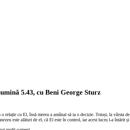
 lumină 5.43, cu Beni George Sturz
 relație cu El, însă mereu a amânat să ia o decizie. Totuși, la vârsta de 
u este alături de el, că El este în control, iar acest lucru l-a întărit și l
 mai mulți oameni.