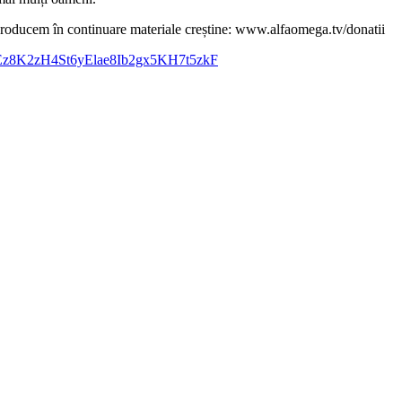
ă producem în continuare materiale creștine: www.alfaomega.tv/donatii
=PL6Ez8K2zH4St6yElae8Ib2gx5KH7t5zkF