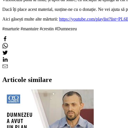
Dacă îți place acest material, susține-ne cu o donație. Ne vei ajuta s
Aici găsești multe alte mărturii:
https://youtube.com/playlist?list
#marturie #mantuire #crestin #Dumnezeu
Articole similare