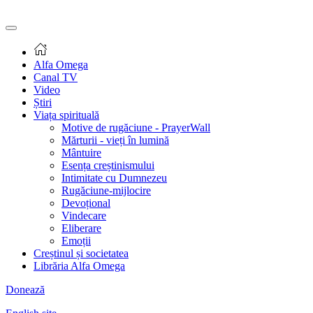
Alfa Omega
Canal TV
Video
Știri
Viața spirituală
Motive de rugăciune - PrayerWall
Mărturii - vieți în lumină
Mântuire
Esența creștinismului
Intimitate cu Dumnezeu
Rugăciune-mijlocire
Devoțional
Vindecare
Eliberare
Emoții
Creștinul și societatea
Librăria Alfa Omega
Donează