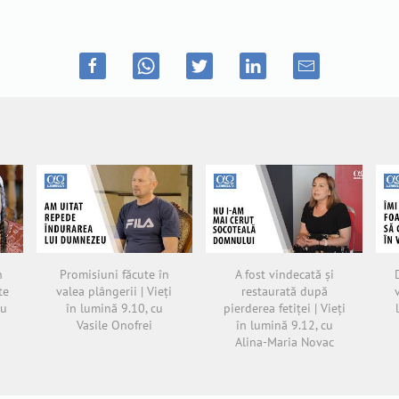
n
Promisiuni făcute în
A fost vindecată și
te
valea plângerii | Vieți
restaurată după
cu
în lumină 9.10, cu
pierderea fetiței | Vieți
Vasile Onofrei
în lumină 9.12, cu
Alina-Maria Novac