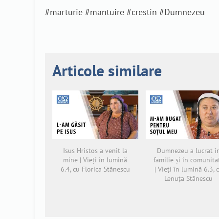
#marturie #mantuire #crestin #Dumnezeu
Articole similare
Isus Hristos a venit la
Dumnezeu a lucrat î
mine | Vieți în lumină
familie și în comunita
6.4, cu Florica Stănescu
| Vieți în lumină 6.3, 
Lenuța Stănescu