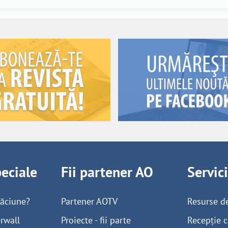
peciale
Fii partener AO
Servic
găciune?
Partener AOTV
Resurse d
rwall
Proiecte - fii parte
Recepție c