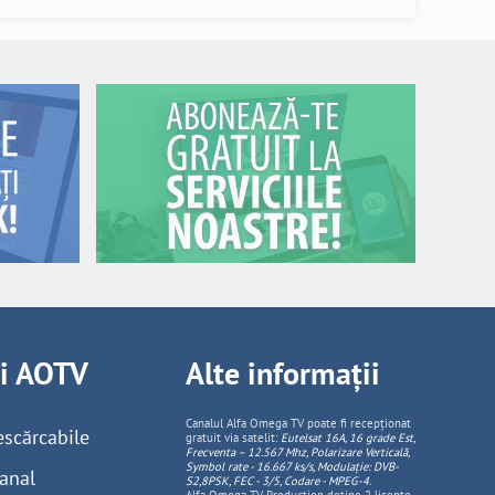
ii AOTV
Alte informații
Canalul Alfa Omega TV poate fi recepționat
escărcabile
gratuit via satelit:
Eutelsat 16A, 16 grade Est,
Frecventa – 12.567 Mhz, Polarizare
Vertica
lă,
Symbol rate - 16.667 ks/s, Modulație: DVB-
anal
S2,8PSK, FEC - 3/5, Codare - MPEG-4
.