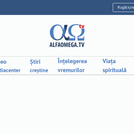
Rugăciun
Înțelegerea
Viața
deo
Știri
vremurilor
spirituală
iacenter
creștine