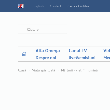
in English
Contact
Cartea Cărților
Type 2 or more characters for
results.
Alfa Omega
Canal TV
Vi
Despre noi
live&emisiuni
Med
Acasă
Viața spirituală
Mărturii - vieți în lumină