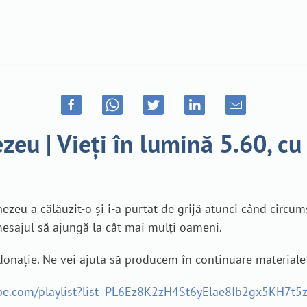
eu | Vieți în lumină 5.60, cu
eu a călăuzit-o și i-a purtat de grijă atunci când circum
 mesajul să ajungă la cât mai mulți oameni.
o donație. Ne vei ajuta să producem în continuare material
ube.com/playlist?list=PL6Ez8K2zH4St6yElae8Ib2gx5KH7t5