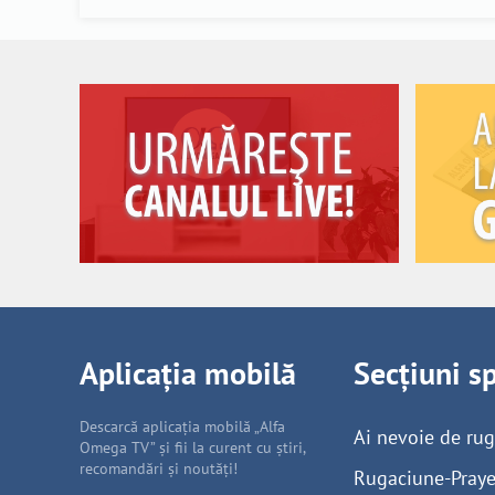
Aplicația mobilă
Secțiuni s
Descarcă aplicația mobilă „Alfa
Ai nevoie de ru
Omega TV” și fii la curent cu știri,
recomandări și noutăți!
Rugaciune-Praye