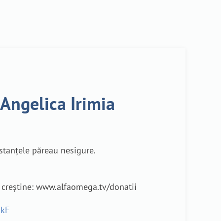
 Angelica Irimia
stanțele păreau nesigure.
e creștine: www.alfaomega.tv/donatii
zkF