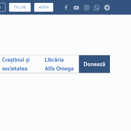
e
TV LIVE
AOTVi
Creștinul și
Librăria
Donează
societatea
Alfa Omega