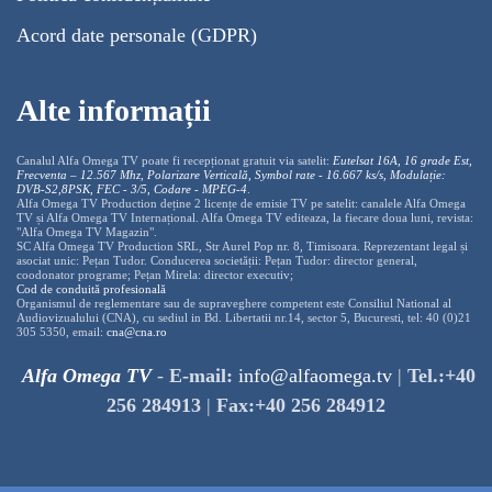
Acord date personale (GDPR)
Alte informații
Canalul Alfa Omega TV poate fi recepționat gratuit via satelit:
Eutelsat 16A, 16 grade Est,
Frecventa – 12.567 Mhz, Polarizare
Vertica
lă, Symbol rate - 16.667 ks/s, Modulație:
DVB-S2,8PSK, FEC - 3/5, Codare - MPEG-4
.
Alfa Omega TV Production deține 2 licențe de emisie TV pe satelit: canalele Alfa Omega
TV și Alfa Omega TV Internațional. Alfa Omega TV editeaza, la fiecare doua luni, revista:
"Alfa Omega TV Magazin".
SC Alfa Omega TV Production SRL, Str Aurel Pop nr. 8, Timisoara. Reprezentant legal și
asociat unic: Pețan Tudor. Conducerea societății: Pețan Tudor: director general,
coodonator programe; Pețan Mirela: director executiv;
Cod de conduită profesională
Organismul de reglementare sau de supraveghere competent este Consiliul National al
Audiovizualului (CNA), cu sediul in Bd. Libertatii nr.14, sector 5, Bucuresti, tel: 40 (0)21
305 5350, email:
cna@cna.ro
Alfa Omega TV
-
E-mail:
info@alfaomega.tv
|
Tel.:+40
256 284913
|
Fax:+40 256 284912