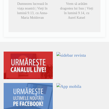
Dumnezeu lucrează în
Vrem să arătăm
viața noastră | Vieți în
dragostea lui Isus | Vieți
lumină 9.13, cu Anna-
în lumină 9.14, cu
Maria Moldovan
Aurel Katsel