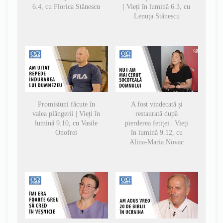
6.4, cu Florica Stănescu
| Vieți în lumină 6.3, cu
Lenuța Stănescu
Promisiuni făcute în
A fost vindecată și
valea plângerii | Vieți în
restaurată după
lumină 9.10, cu Vasile
pierderea fetiței | Vieți
Onofrei
în lumină 9.12, cu
Alina-Maria Novac