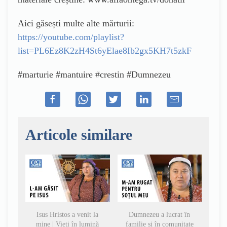
Aici găsești multe alte mărturii:
https://youtube.com/playlist?
list=PL6Ez8K2zH4St6yElae8Ib2gx5KH7t5zkF
#marturie #mantuire #crestin #Dumnezeu
Articole similare
Isus Hristos a venit la
Dumnezeu a lucrat în
mine | Vieți în lumină
familie și în comunitate