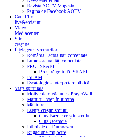
Newsletter email
Revista AOTV Magazin
Pagina de Facebook AOTV
Canal TV
live&emisiuni
Video
Mediacenter
Știri
creștine
Înțelegerea vremurilor
România - actualități comentate
Lume - actualități comentate
PRO-ISRAEL
Broșură gratuită ISRAEL
ISLAM
Escatologie - Interpretare biblică
Viața spirituală
Motive de rugăciune - PrayerWall
Mărturii - vieți în lumină
Mântuire
Esența creștinismului
Curs Bazele creștinismului
Curs Ucenicie
Intimitate cu Dumnezeu
Rugăciune-mijlocire