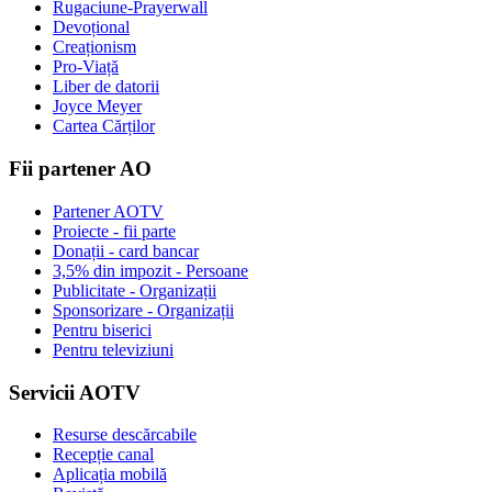
Rugaciune-Prayerwall
Devoțional
Creaționism
Pro-Viață
Liber de datorii
Joyce Meyer
Cartea Cărților
Fii partener AO
Partener AOTV
Proiecte - fii parte
Donații - card bancar
3,5% din impozit - Persoane
Publicitate - Organizații
Sponsorizare - Organizații
Pentru biserici
Pentru televiziuni
Servicii AOTV
Resurse descărcabile
Recepție canal
Aplicația mobilă