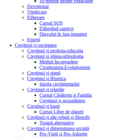
10 minute despre rugăciune
Devoțional
Vindecare
Eliberare
Cursul SOS
Eliberând captivii
Diavolul în fața instanței
Emoții
Creștinul și societatea
Creștinul și profesia-educația
Creștinul și știința-tehnologia
Mediul înconjurător
Creaționism-Evoluționism
Creștinul și statul
Creștinul și Biserica
Istoria creștinismului
Creștinul și relațiile
Cursul Căsătoria și Familia
Creștinul și sexualitatea
Creștinul și banii
Cursul Liber de datorii
Creștinul și alte religii și filosofii
Terapii alternative
Creștinul și dimensiunea socială
Pro-Viață și Pro-Adopție