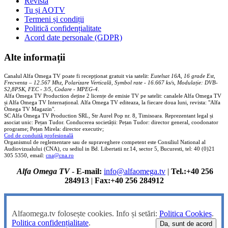
Revistă
Tu și AOTV
Termeni și condiții
Politică confidențialitate
Acord date personale (GDPR)
Alte informații
Canalul Alfa Omega TV poate fi recepționat gratuit via satelit:
Eutelsat 16A, 16 grade Est,
Frecventa – 12.567 Mhz, Polarizare
Vertica
lă, Symbol rate - 16.667 ks/s, Modulație: DVB-
S2,8PSK, FEC - 3/5, Codare - MPEG-4
.
Alfa Omega TV Production deține 2 licențe de emisie TV pe satelit: canalele Alfa Omega TV
și Alfa Omega TV Internațional. Alfa Omega TV editeaza, la fiecare doua luni, revista: "Alfa
Omega TV Magazin".
SC Alfa Omega TV Production SRL, Str Aurel Pop nr. 8, Timisoara. Reprezentant legal și
asociat unic: Pețan Tudor. Conducerea societății: Pețan Tudor: director general, coodonator
programe; Pețan Mirela: director executiv;
Cod de conduită profesională
Organismul de reglementare sau de supraveghere competent este Consiliul National al
Audiovizualului (CNA), cu sediul in Bd. Libertatii nr.14, sector 5, Bucuresti, tel: 40 (0)21
305 5350, email:
cna@cna.ro
Alfa Omega TV
-
E-mail:
info@alfaomega.tv
|
Tel.:+40 256
284913
|
Fax:+40 256 284912
Alfaomega.tv folosește cookies. Info și setări:
Politica Cookies
.
Politica confidențialitate
.
Da, sunt de acord