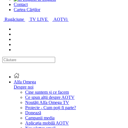
Contact
Cartea Cărților
Rugăciune
TV LIVE
AOTVi
Alfa Omega
Despre noi
Cine suntem și ce facem
Ce spun alții despre AOTV
Noutăți Alfa Omega TV
Proiecte - Cum poți fi parte?
Donează
Campanii media
Aplicația mobilă AOTV