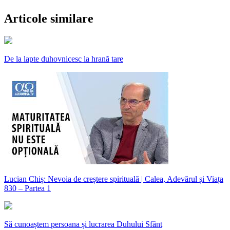
Articole similare
De la lapte duhovnicesc la hrană tare
Lucian Chiș: Nevoia de creștere spirituală | Calea, Adevărul și Viața
830 – Partea 1
Să cunoaștem persoana și lucrarea Duhului Sfânt