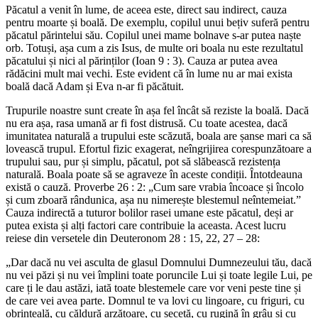
Păcatul a venit în lume, de aceea este, direct sau indirect, cauza
pentru moarte și boală. De exemplu, copilul unui bețiv suferă pentru
păcatul părintelui său. Copilul unei mame bolnave s-ar putea naște
orb. Totuși, așa cum a zis Isus, de multe ori boala nu este rezultatul
păcatului și nici al părinților (Ioan 9 : 3). Cauza ar putea avea
rădăcini mult mai vechi. Este evident că în lume nu ar mai exista
boală dacă Adam și Eva n-ar fi păcătuit.
Trupurile noastre sunt create în așa fel încât să reziste la boală. Dacă
nu era așa, rasa umană ar fi fost distrusă. Cu toate acestea, dacă
imunitatea naturală a trupului este scăzută, boala are șanse mari ca să
lovească trupul. Efortul fizic exagerat, neîngrijirea corespunzătoare a
trupului sau, pur și simplu, păcatul, pot să slăbească rezistența
naturală. Boala poate să se agraveze în aceste condiții. Întotdeauna
există o cauză. Proverbe 26 : 2: „Cum sare vrabia încoace și încolo
și cum zboară rândunica, așa nu nimerește blestemul neîntemeiat.”
Cauza indirectă a tuturor bolilor rasei umane este păcatul, deși ar
putea exista și alți factori care contribuie la aceasta. Acest lucru
reiese din versetele din Deuteronom 28 : 15, 22, 27 – 28:
„Dar dacă nu vei asculta de glasul Domnului Dumnezeului tău, dacă
nu vei păzi și nu vei împlini toate poruncile Lui și toate legile Lui, pe
care ți le dau astăzi, iată toate blestemele care vor veni peste tine și
de care vei avea parte. Domnul te va lovi cu lingoare, cu friguri, cu
obrinteală, cu căldură arzătoare, cu secetă, cu rugină în grâu și cu