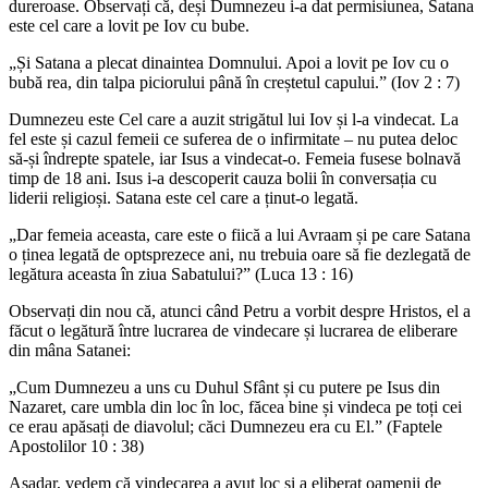
dureroase. Observați că, deși Dumnezeu i-a dat permisiunea, Satana
este cel care a lovit pe Iov cu bube.
„Și Satana a plecat dinaintea Domnului. Apoi a lovit pe Iov cu o
bubă rea, din talpa piciorului până în creștetul capului.” (Iov 2 : 7)
Dumnezeu este Cel care a auzit strigătul lui Iov și l-a vindecat. La
fel este și cazul femeii ce suferea de o infirmitate – nu putea deloc
să-și îndrepte spatele, iar Isus a vindecat-o. Femeia fusese bolnavă
timp de 18 ani. Isus i-a descoperit cauza bolii în conversația cu
liderii religioși. Satana este cel care a ținut-o legată.
„Dar femeia aceasta, care este o fiică a lui Avraam și pe care Satana
o ținea legată de optsprezece ani, nu trebuia oare să fie dezlegată de
legătura aceasta în ziua Sabatului?” (Luca 13 : 16)
Observați din nou că, atunci când Petru a vorbit despre Hristos, el a
făcut o legătură între lucrarea de vindecare și lucrarea de eliberare
din mâna Satanei:
„Cum Dumnezeu a uns cu Duhul Sfânt și cu putere pe Isus din
Nazaret, care umbla din loc în loc, făcea bine și vindeca pe toți cei
ce erau apăsați de diavolul; căci Dumnezeu era cu El.” (Faptele
Apostolilor 10 : 38)
Așadar, vedem că vindecarea a avut loc și a eliberat oamenii de