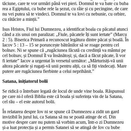
tăciune, care te vor urmări până vei pieri. Domnul te va bate cu buba
rea a Egiptului, cu bube rele la șezut, cu râie și cu pecingine, de care
nu vei putea să te vindeci. Domnul te va lovi cu nebunie, cu orbire,
cu rătăcire a minții.”
Isus Hristos, Fiul lui Dumnezeu, a identificat boala cu păcatul atunci
când a zis unui om paralizat: „Fiule, păcatele îți sunt iertate” (Marcu
2 : 5). Biserica Primară a recunoscut legătura dintre păcat și boală. În
Iacov 5 : 13 – 15 se poruncește bătrânilor să se roage pentru cel
bolnav. Ni se spune că „rugăciunea făcută cu credință va mântui pe
cel bolnav, și Domnul îl va însănătoși; și, dacă a făcut păcate, îi vor
fi iertate” Iacov a urgentat în versetul următor: „Mărturisiți-vă unii
altora păcatele și rugați-vă unii pentru alții, ca să fiți vindecați. Mare
putere are rugăciunea fierbinte a celui neprihănit.”
Satana, inițiatorul bolii
Se ridică o întrebare legată de locul de unde vine boala. Răspunsul
pe care ni-l oferă Biblia este că boala și suferința vin de la Satana,
cel rău – el este autorul bolii.
În relatarea despre Iov ni se spune că Dumnezeu a zidit un gard
invizibil în jurul lui, ca Satana să nu se poată atinge de el. Din
motive despre care nu putem să vorbim acum, într-o zi Dumnezeu
și-a luat protecția și a permis Satanei să se atingă de Iov cu bube