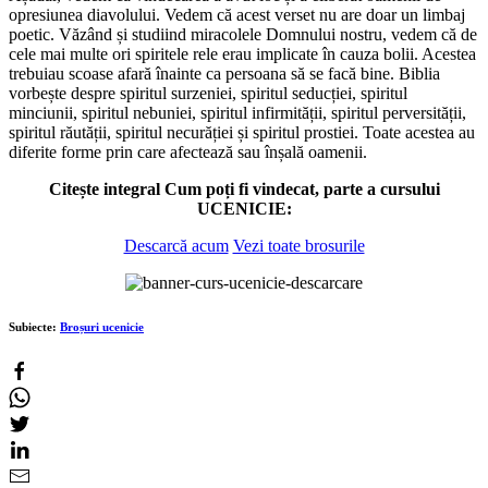
opresiunea diavolului. Vedem că acest verset nu are doar un limbaj
poetic. Văzând și studiind miracolele Domnului nostru, vedem că de
cele mai multe ori spiritele rele erau implicate în cauza bolii. Acestea
trebuiau scoase afară înainte ca persoana să se facă bine. Biblia
vorbește despre spiritul surzeniei, spiritul seducției, spiritul
minciunii, spiritul nebuniei, spiritul infirmității, spiritul perversității,
spiritul răutății, spiritul necurăției și spiritul prostiei. Toate acestea au
diferite forme prin care afectează sau înșală oamenii.
Citește integral Cum poți fi vindecat, parte a cursului
UCENICIE:
Descarcă acum
Vezi toate brosurile
Subiecte:
Broșuri ucenicie