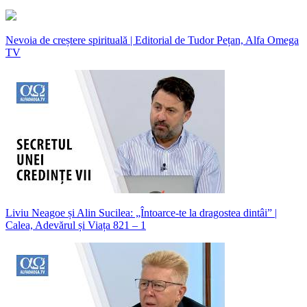
Nevoia de creștere spirituală | Editorial de Tudor Pețan, Alfa Omega
TV
Liviu Neagoe și Alin Sucilea: „Întoarce-te la dragostea dintâi” |
Calea, Adevărul și Viața 821 – 1