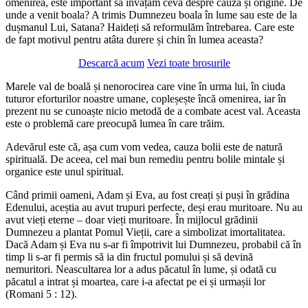
omenirea, este important să învățăm ceva despre cauză și origine. De
unde a venit boala? A trimis Dumnezeu boala în lume sau este de la
dușmanul Lui, Satana? Haideți să reformulăm întrebarea. Care este
de fapt motivul pentru atâta durere și chin în lumea aceasta?
Descarcă acum
Vezi toate brosurile
Marele val de boală și nenorocirea care vine în urma lui, în ciuda
tuturor eforturilor noastre umane, copleșește încă omenirea, iar în
prezent nu se cunoaște nicio metodă de a combate acest val. Aceasta
este o problemă care preocupă lumea în care trăim.
Adevărul este că, așa cum vom vedea, cauza bolii este de natură
spirituală. De aceea, cel mai bun remediu pentru bolile mintale și
organice este unul spiritual.
Când primii oameni, Adam și Eva, au fost creați și puși în grădina
Edenului, aceștia au avut trupuri perfecte, deși erau muritoare. Nu au
avut vieți eterne – doar vieți muritoare. În mijlocul grădinii
Dumnezeu a plantat Pomul Vieții, care a simbolizat imortalitatea.
Dacă Adam și Eva nu s-ar fi împotrivit lui Dumnezeu, probabil că în
timp li s-ar fi permis să ia din fructul pomului și să devină
nemuritori. Neascultarea lor a adus păcatul în lume, și odată cu
păcatul a intrat și moartea, care i-a afectat pe ei și urmașii lor
(Romani 5 : 12).