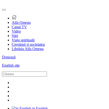
Alfa Omega
Canal TV
Video
Știri
Viața spirituală
Creștinul și societatea
Librăria Alfa Omega
Donează
English site
in English