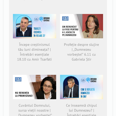
Începe creștinismul
Profeție despre slujire
tău luni dimineața? |
| „Dumnezeu
Întrebări esențiale
vorbește!” 6.11 cu
18.10 cu Amir Tsarfati
Gabriela Știr
Cuvântul Domnului,
Ce înseamnă chipul
sursa vieții noastre |
lui Dumnezeu? |
„Dumnezeu vorbește!”
Întrebări esențiale