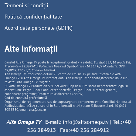
Termeni și condiții
Politică confidențialitate
Acord date personale (GDPR)
Alte informații
Canalul Alfa Omega TV poate fi recepționat gratuit via satelit:
Eutelsat 16A, 16 grade Est,
Frecventa – 12.567 Mhz, Polarizare
Vertica
lă, Symbol rate - 16.667 ks/s, Modulație: DVB-
S2,8PSK, FEC - 3/5, Codare - MPEG-4
.
Alfa Omega TV Production deține 2 licențe de emisie TV pe satelit: canalele Alfa
Omega TV și Alfa Omega TV Internațional. Alfa Omega TV editeaza, la fiecare doua luni,
revista: "Alfa Omega TV Magazin".
SC Alfa Omega TV Production SRL, Str Aurel Pop nr. 8, Timisoara. Reprezentant legal și
asociat unic: Pețan Tudor. Conducerea societății: Pețan Tudor: director general,
coodonator programe; Pețan Mirela: director executiv;
Cod de conduită profesională
Organismul de reglementare sau de supraveghere competent este Consiliul National al
Audiovizualului (CNA), cu sediul in Bd. Libertatii nr.14, sector 5, Bucuresti, tel: 40 (0)21
305 5350, email:
cna@cna.ro
Alfa Omega TV
-
E-mail:
info@alfaomega.tv
|
Tel.:+40
256 284913
|
Fax:+40 256 284912