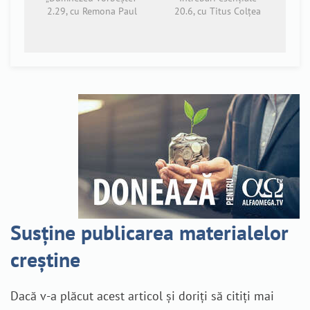
2.29, cu Remona Paul
20.6, cu Titus Colțea
Susține publicarea materialelor
creștine
Dacă v-a plăcut acest articol și doriți să citiți mai