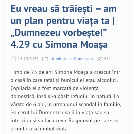
Eu vreau să trăiești – am
un plan pentru viața ta |
„Dumnezeu vorbește!”
4.29 cu Simona Moașa
14.10.2024
Intimitate cu Dumnezeu
372
Timp de 25 de ani Simona Moașa a crescut într-
o casă în care tatăl și bunicul ei erau alcoolici.
Copilăria ei a fost marcată de violență
domestică, însă și-a găsit refugiul în natură. La
vârsta de 6 ani, în urma unui scandal în familie,
i-a cerut lui Dumnezeu să îi ia viața sau să
intervină și să facă ceva. Răspunsul pe care l-a
primit i-a schimbat viața.